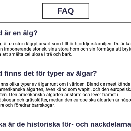
FAQ
d är en älg?
g är en stor däggdjursart som tillhör hjortdjursfamiljen. De är k
in imponerande storlek, sina stora horn och sin förmåga att bryt
 att smälta cellulosa i trä och bark.
 finns det för typer av älgar?
inns olika typer av älgar runt om i världen. Bland de mest kända
amerikanska älgarten, även känd som wapiti, och den europeisk
ten. Den amerikanska älgarten är större och lever främst i
dskogar och grässlätter, medan den europeiska älgarten är någo
re och föredrar barrskogar.
ka är de historiska för- och nackdelarna