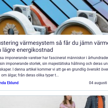
tering värmesystem så får du jämn värme
 lägre energikostnad
ssa imponerande varelser har fascinerat människor i århundrade
in imponerande storlek, sin majestätiska hållning och deras un
kaper. I denna artikel kommer vi att ge en grundlig översikt öve
 om älgar, från deras olika typer t...
da Eklund
04 augusti