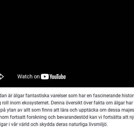
dan är älgar fantastiska varelser som har en fascinerande histor
ig roll inom ekosystemet. Denna översikt över fakta om älgar har
 på ytan av allt som finns att lära och upptäcka om dessa majes
nom fortsatt forskning och bevarandestöd kan vi fortsätta att nj
lgar i vår värld och skydda deras naturliga livsmiljö.