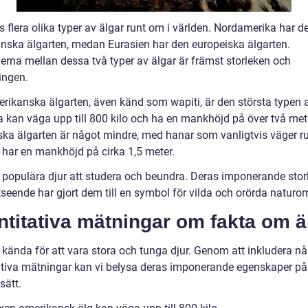
s flera olika typer av älgar runt om i världen. Nordamerika har d
nska älgarten, medan Eurasien har den europeiska älgarten.
derna mellan dessa två typer av älgar är främst storleken och
ingen.
rikanska älgarten, även känd som wapiti, är den största typen a
 kan väga upp till 800 kilo och ha en mankhöjd på över två met
ska älgarten är något mindre, med hanar som vanligtvis väger r
h har en mankhöjd på cirka 1,5 meter.
r populära djur att studera och beundra. Deras imponerande stor
tseende har gjort dem till en symbol för vilda och orörda naturo
titativa mätningar om fakta om ä
r kända för att vara stora och tunga djur. Genom att inkludera n
ativa mätningar kan vi belysa deras imponerande egenskaper på
sätt.