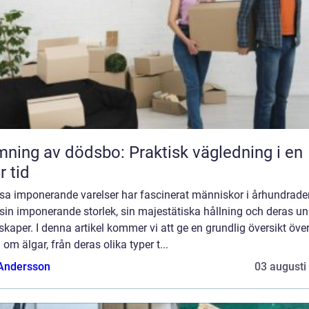
ning av dödsbo: Praktisk vägledning i en
r tid
ssa imponerande varelser har fascinerat människor i århundrade
in imponerande storlek, sin majestätiska hållning och deras un
kaper. I denna artikel kommer vi att ge en grundlig översikt öve
 om älgar, från deras olika typer t...
 Andersson
03 augusti