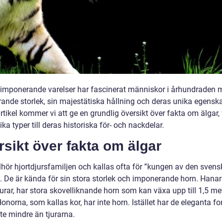
 imponerande varelser har fascinerat människor i århundraden 
ande storlek, sin majestätiska hållning och deras unika egenska
tikel kommer vi att ge en grundlig översikt över fakta om älgar,
ika typer till deras historiska för- och nackdelar.
sikt över fakta om älgar
llhör hjortdjursfamiljen och kallas ofta för ”kungen av den sven
. De är kända för sin stora storlek och imponerande horn. Hana
jurar, har stora skovelliknande horn som kan växa upp till 1,5 me
onorna, som kallas kor, har inte horn. Istället har de eleganta f
ite mindre än tjurarna.