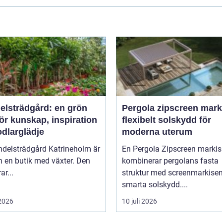
elsträdgård: en grön
Pergola zipscreen mark
ör kunskap, inspiration
flexibelt solskydd för
odlarglädje
moderna uterum
ndelsträdgård Katrineholm är
En Pergola Zipscreen markis
 en butik med växter. Den
kombinerar pergolans fasta
ar...
struktur med screenmarkise
smarta solskydd....
 2026
10 juli 2026