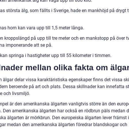
xen amerikansk älg kan väga upp till 800 kilo.
as största älg, som fällts i Sverige, hade en mankhöjd på drygt 
as horn kan vara upp till 1,5 meter långa.
n kroppslängd på upp till tre meter och en mankstopp på över t
rna imponerande att se på.
kan springa i hastigheter upp till 55 kilometer i timmen.
lnader mellan olika fakta om älga
älgar delar vissa karaktäristiska egenskaper finns det vissa ski
dem beroende på art och plats. Dessa skillnader kan innefatta st
 och livsmiljö.
empel är den amerikanska älgarten vanligtvis större än den europ
n. Den amerikanska älgarten har också en rödbrun päls medan 
ska älgarten är mörkbrun. Den europeiska älgarten lever främst i
gar medan den amerikanska älgarten föredrar blandskogar och