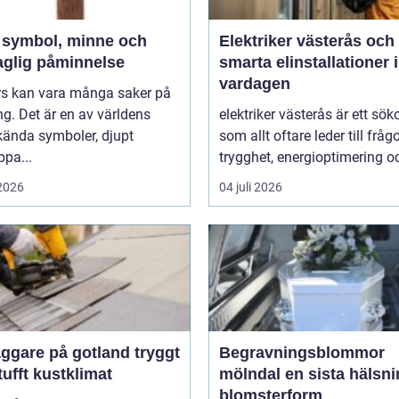
h
Elektriker västerås och
aglig påminnelse
smarta elinstallationer i
vardagen
ors kan vara många saker på
g. Det är en av världens
elektriker västerås är ett sök
kända symboler, djupt
som allt oftare leder till frå
ppa...
trygghet, energioptimering oc
 2026
04 juli 2026
gare på gotland tryggt
Begravningsblommor
 tufft kustklimat
mölndal en sista hälsning i
blomsterform