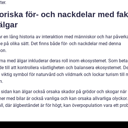
ter.
oriska för- och nackdelar med fak
älgar
ar en lång historia av interaktion med människor och har påverka
e på olika sätt. Det finns både för- och nackdelar med denna
ion.
rna med älgar inkluderar deras roll inom ekosystemet. Som beta
de till att kontrollera växtligheten och balansera ekosystemet. 
 viktig symbol för naturvård och vildmark och lockar turism till
n.
 sidan kan älgar också orsaka skador på grödor och skogar när d
ner med bilar är också vanliga och kan orsaka allvarliga olyckor
ll, där älgbeståndet är för högt, kan överpopulation vara ett pro