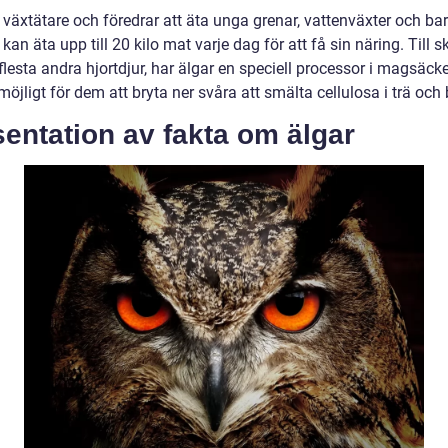
 växtätare och föredrar att äta unga grenar, vattenväxter och ba
 kan äta upp till 20 kilo mat varje dag för att få sin näring. Till s
flesta andra hjortdjur, har älgar en speciell processor i magsäc
möjligt för dem att bryta ner svåra att smälta cellulosa i trä och 
entation av fakta om älgar