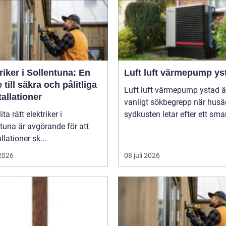
riker i Sollentuna: En
Luft luft värmepump ys
 till säkra och pålitliga
Luft luft värmepump ystad är
tallationer
vanligt sökbegrepp när husä
ita rätt elektriker i
sydkusten letar efter ett smart
tuna är avgörande för att
llationer sk...
 2026
08 juli 2026