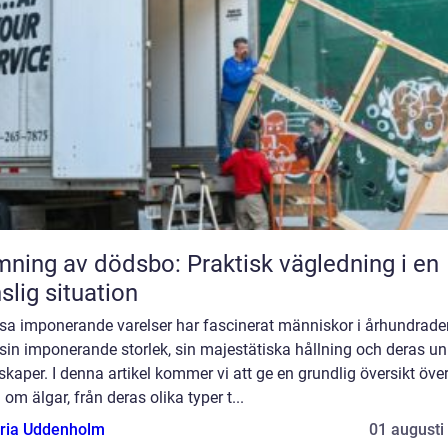
ning av dödsbo: Praktisk vägledning i en
slig situation
ssa imponerande varelser har fascinerat människor i århundrade
in imponerande storlek, sin majestätiska hållning och deras un
kaper. I denna artikel kommer vi att ge en grundlig översikt öve
 om älgar, från deras olika typer t...
oria Uddenholm
01 augusti