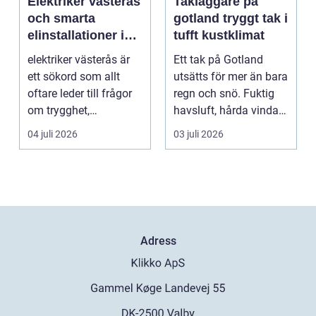
Elektriker västerås
Takläggare på
och smarta
gotland tryggt tak i
elinstallationer i
tufft kustklimat
vardagen
elektriker västerås är
Ett tak på Gotland
ett sökord som allt
utsätts för mer än bara
oftare leder till frågor
regn och snö. Fuktig
om trygghet,
havsluft, hårda vindar,
energioptimering oc...
saltstänk oc...
04 juli 2026
03 juli 2026
Adress