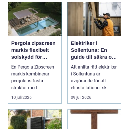
Pergola zipscreen
Elektriker i
markis flexibelt
Sollentuna: En
solskydd för
guide till säkra och
moderna uterum
pålitliga
En Pergola Zipscreen
Att anlita rätt elektriker
elinstallationer
markis kombinerar
i Sollentuna är
pergolans fasta
avgörande för att
struktur med
elinstallationer sk...
screenmarkisens
10 juli 2026
09 juli 2026
smarta solskydd....