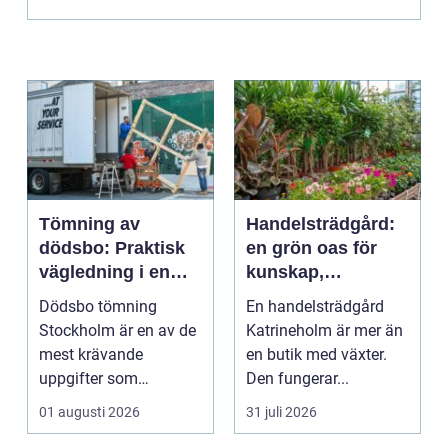
Tömning av
Handelsträdgård:
dödsbo: Praktisk
en grön oas för
vägledning i en
kunskap,
känslig situation
inspiration och
Dödsbo tömning
En handelsträdgård
odlarglädje
Stockholm är en av de
Katrineholm är mer än
mest krävande
en butik med växter.
uppgifter som
Den fungerar...
närst&arin...
01 augusti 2026
31 juli 2026