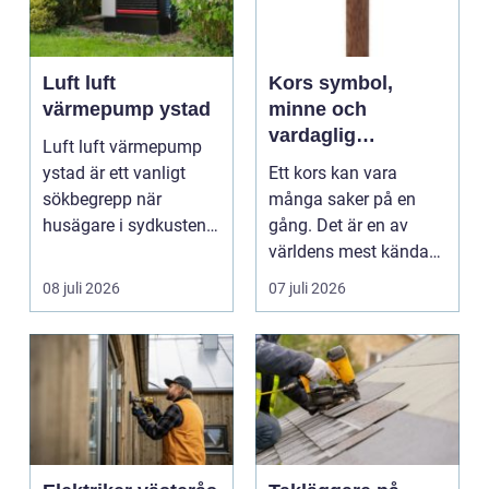
Luft luft
Kors symbol,
värmepump ystad
minne och
vardaglig
Luft luft värmepump
påminnelse
ystad är ett vanligt
Ett kors kan vara
sökbegrepp när
många saker på en
husägare i sydkusten
gång. Det är en av
letar efter ett smart s...
världens mest kända
symboler, djupt
08 juli 2026
07 juli 2026
förknippa...