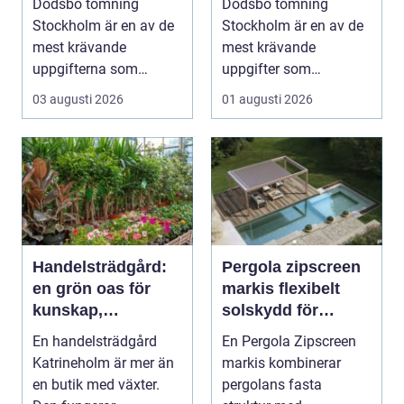
Dödsbo tömning
Dödsbo tömning
Stockholm är en av de
Stockholm är en av de
mest krävande
mest krävande
uppgifterna som
uppgifter som
många f...
närst&arin...
03 augusti 2026
01 augusti 2026
Handelsträdgård:
Pergola zipscreen
en grön oas för
markis flexibelt
kunskap,
solskydd för
inspiration och
moderna uterum
En handelsträdgård
En Pergola Zipscreen
odlarglädje
Katrineholm är mer än
markis kombinerar
en butik med växter.
pergolans fasta