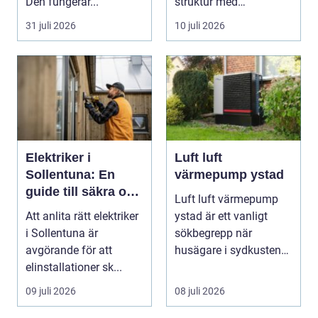
Den fungerar...
struktur med
screenmarkisens
31 juli 2026
10 juli 2026
smarta solskydd....
Elektriker i
Luft luft
Sollentuna: En
värmepump ystad
guide till säkra och
Luft luft värmepump
pålitliga
Att anlita rätt elektriker
ystad är ett vanligt
elinstallationer
i Sollentuna är
sökbegrepp när
avgörande för att
husägare i sydkusten
elinstallationer sk...
letar efter ett smart s...
09 juli 2026
08 juli 2026