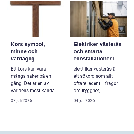
Kors symbol,
Elektriker västerås
minne och
och smarta
vardaglig
elinstallationer i
påminnelse
vardagen
Ett kors kan vara
elektriker västerås är
många saker på en
ett sökord som allt
gång. Det är en av
oftare leder till frågor
världens mest kända
om trygghet,
symboler, djupt
energioptimering oc...
07 juli 2026
04 juli 2026
förknippa...