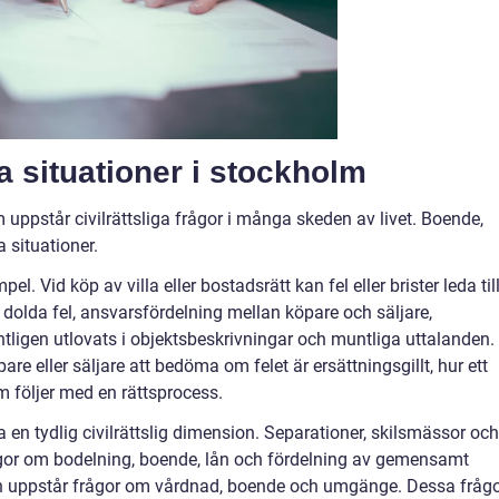
ga situationer i stockholm
uppstår civilrättsliga frågor i många skeden av livet. Boende,
a situationer.
. Vid köp av villa eller bostadsrätt kan fel eller brister leda til
 dolda fel, ansvarsfördelning mellan köpare och säljare,
tligen utlovats i objektsbeskrivningar och muntliga uttalanden.
are eller säljare att bedöma om felet är ersättningsgillt, hur ett
m följer med en rättsprocess.
a en tydlig civilrättslig dimension. Separationer, skilsmässor och
rågor om bodelning, boende, lån och fördelning av gemensamt
en uppstår frågor om vårdnad, boende och umgänge. Dessa fråg