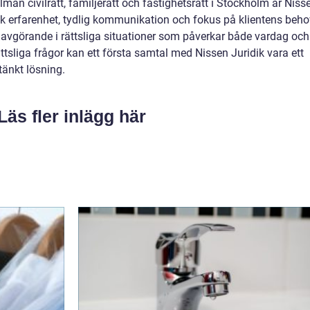
män civilrätt, familjerätt och fastighetsrätt i Stockholm är Niss
k erfarenhet, tydlig kommunikation och fokus på klientens beho
 avgörande i rättsliga situationer som påverkar både vardag och
ättsliga frågor kan ett första samtal med Nissen Juridik vara ett
änkt lösning.
Läs fler inlägg här