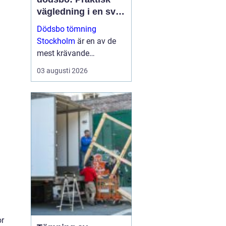
vägledning i en svår
tid
Dödsbo tömning
Stockholm
är en av de
mest krävande
uppgifterna som många
03 augusti 2026
förr eller senare behöver
hantera. Uppgiften är ...
l
or