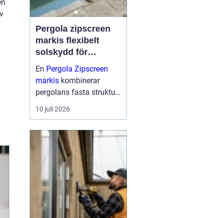
en
v
Pergola zipscreen
markis flexibelt
solskydd för
moderna uterum
En
Pergola Zipscreen
markis
kombinerar
pergolans fasta struktur
med screenmarkisens
10 juli 2026
smarta solskydd.
Resultatet blir ett uterum
som går att använda
större delen av året, med
bra skydd mot sol, vind
och reg...