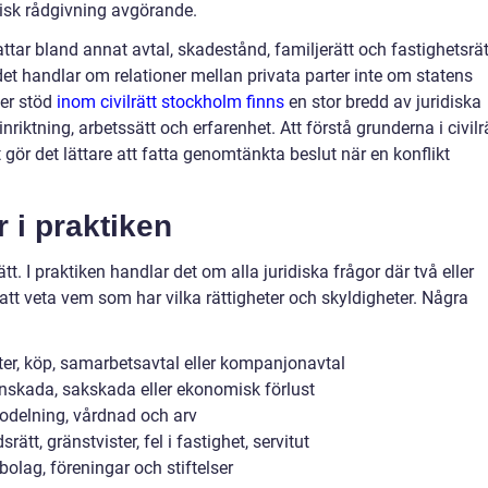
idisk rådgivning avgörande.
ttar bland annat avtal, skadestånd, familjerätt och fastighetsrät
handlar om relationer mellan privata parter inte om statens
er stöd
inom civilrätt stockholm finns
en stor bredd av juridiska
inriktning, arbetssätt och erfarenhet. Att förstå grunderna i civilr
st gör det lättare att fatta genomtänkta beslut när en konflikt
r i praktiken
tt. I praktiken handlar det om alla juridiska frågor där två eller
r att veta vem som har vilka rättigheter och skyldigheter. Några
ster, köp, samarbetsavtal eller kompanjonavtal
nskada, sakskada eller ekonomisk förlust
odelning, vårdnad och arv
ätt, gränstvister, fel i fastighet, servitut
bolag, föreningar och stiftelser