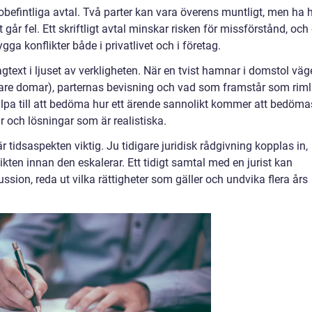
 obefintliga avtal. Två parter kan vara överens muntligt, men ha h
 går fel. Ett skriftligt avtal minskar risken för missförstånd, och
ga konflikter både i privatlivet och i företag.
agtext i ljuset av verkligheten. När en tvist hamnar i domstol väg
are domar), parternas bevisning och vad som framstår som riml
hjälpa till att bedöma hur ett ärende sannolikt kommer att bedöma
 och lösningar som är realistiska.
 tidsaspekten viktig. Ju tidigare juridisk rådgivning kopplas in,
ikten innan den eskalerar. Ett tidigt samtal med en jurist kan
ussion, reda ut vilka rättigheter som gäller och undvika flera års