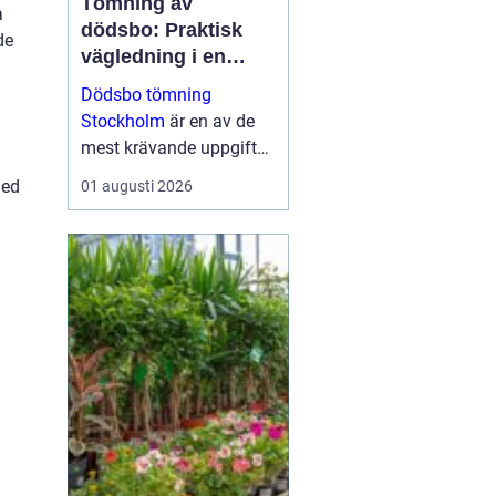
Tömning av
a
dödsbo: Praktisk
de
vägledning i en
känslig situation
Dödsbo tömning
Stockholm
är en av de
mest krävande uppgifter
som närstående kan
med
01 augusti 2026
ställas inför, både
känslom&au...