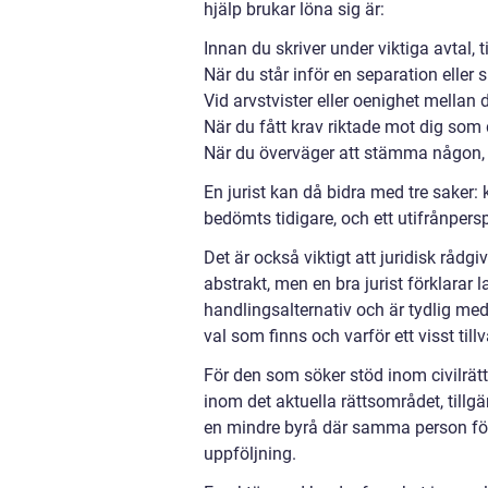
hjälp brukar löna sig är:
Innan du skriver under viktiga avtal,
När du står inför en separation elle
Vid arvstvister eller oenighet mella
När du fått krav riktade mot dig som 
När du överväger att stämma någon, el
En jurist kan då bidra med tre saker:
bedömts tidigare, och ett utifrånpers
Det är också viktigt att juridisk rådgi
abstrakt, men en bra jurist förklarar 
handlingsalternativ och är tydlig med
val som finns och varför ett visst t
För den som söker stöd inom civilrätt
inom det aktuella rättsområdet, tillg
en mindre byrå där samma person följe
uppföljning.