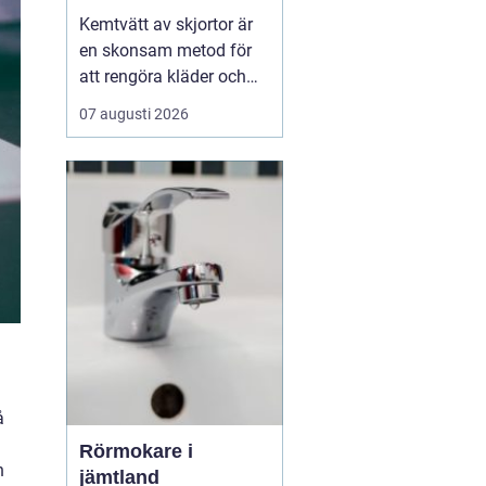
fräscha kläder
Kemtvätt av skjortor är
en skonsam metod för
att rengöra kläder och
textilier som inte tål
07 augusti 2026
vanlig vattentvätt.
Genom att använda
lösningsmedel i stället
för vatten bevaras färg,
form och k&...
å
Rörmokare i
n
jämtland