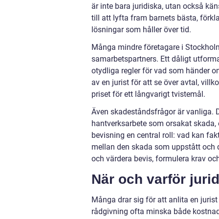
är inte bara juridiska, utan också kä
till att lyfta fram barnets bästa, förk
lösningar som håller över tid.
Många mindre företagare i Stockholm 
samarbetspartners. Ett dåligt utformat
otydliga regler för vad som händer om n
av en jurist för att se över avtal, vil
priset för ett långvarigt tvistemål.
Även skadeståndsfrågor är vanliga. D
hantverksarbete som orsakat skada, ell
bevisning en central roll: vad kan fak
mellan den skada som uppstått och den
och värdera bevis, formulera krav och
När och varför juri
Många drar sig för att anlita en jurist 
rådgivning ofta minska både kostnade