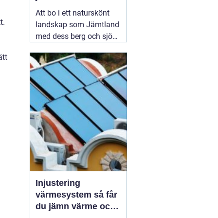
Att bo i ett naturskönt
t.
landskap som Jämtland
med dess berg och sjöar
är en dröm för många.
ätt
Dock kan det kalla
klimatet och det
avlägsna läget innebära
utmaningar när det
kommer till vatten- och
värmeförsörjning,
05
augusti 2026
Injustering
värmesystem så får
du jämn värme och