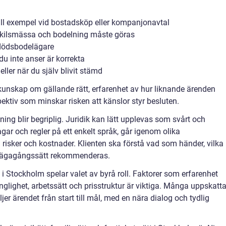
 till exempel vid bostadsköp eller kompanjonavtal
r skilsmässa och bodelning måste göras
n dödsbodelägare
du inte anser är korrekta
ler när du själv blivit stämd
 kunskap om gällande rätt, erfarenhet av hur liknande ärenden
pektiv som minskar risken att känslor styr besluten.
vning blir begriplig. Juridik kan lätt upplevas som svårt och
lagar och regler på ett enkelt språk, går igenom olika
 risker och kostnader. Klienten ska förstå vad som händer, vilka
illvägagångssätt rekommenderas.
 i Stockholm spelar valet av byrå roll. Faktorer som erfarenhet
änglighet, arbetssätt och prisstruktur är viktiga. Många uppskatta
r ärendet från start till mål, med en nära dialog och tydlig