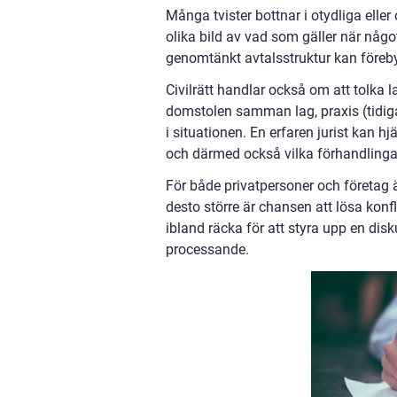
Många tvister bottnar i otydliga eller
olika bild av vad som gäller när något
genomtänkt avtalsstruktur kan förebyg
Civilrätt handlar också om att tolka l
domstolen samman lag, praxis (tidig
i situationen. En erfaren jurist kan 
och därmed också vilka förhandlingar
För både privatpersoner och företag är
desto större är chansen att lösa konfl
ibland räcka för att styra upp en disk
processande.