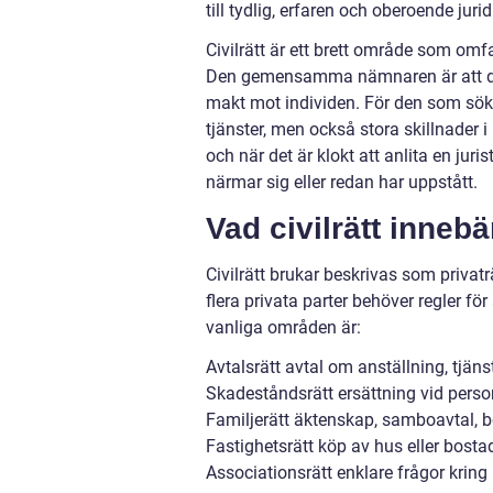
till tydlig, erfaren och oberoende jur
Civilrätt är ett brett område som omfa
Den gemensamma nämnaren är att det 
makt mot individen. För den som sök
tjänster, men också stora skillnader i 
och när det är klokt att anlita en juri
närmar sig eller redan har uppstått.
Vad civilrätt innebä
Civilrätt brukar beskrivas som privaträ
flera privata parter behöver regler fö
vanliga områden är:
Avtalsrätt avtal om anställning, tjän
Skadeståndsrätt ersättning vid perso
Familjerätt äktenskap, samboavtal, b
Fastighetsrätt köp av hus eller bostadsr
Associationsrätt enklare frågor kring 