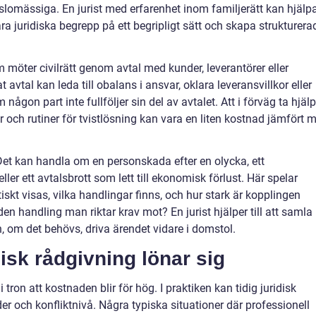
nslomässiga. En jurist med erfarenhet inom familjerätt kan hjälp
lara juridiska begrepp på ett begripligt sätt och skapa strukturera
möter civilrätt genom avtal med kunder, leverantörer eller
 avtal kan leda till obalans i ansvar, oklara leveransvillkor eller
ågon part inte fullföljer sin del av avtalet. Att i förväg ta hjälp
lkor och rutiner för tvistlösning kan vara en liten kostnad jämfört 
et kan handla om en personskada efter en olycka, ett
er ett avtalsbrott som lett till ekonomisk förlust. Här spelar
tiskt visas, vilka handlingar finns, och hur stark är kopplingen
 handling man riktar krav mot? En jurist hjälper till att samla
, om det behövs, driva ärendet vidare i domstol.
disk rådgivning lönar sig
i tron att kostnaden blir för hög. I praktiken kan tidig juridisk
r och konfliktnivå. Några typiska situationer där professionell