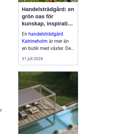
Handelsträdgård: en
grön oas för
kunskap, inspiration
och odlarglädje
En
handelsträdgård
Katrineholm
är mer än
en butik med växter. Den
fungerar som en
31 juli 2026
mötesplats för
människor som vill
skapa trivsel...
r