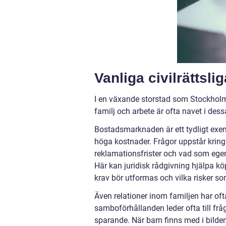
Vanliga civilrättsli
I en växande storstad som Stockholm 
familj och arbete är ofta navet i dess
Bostadsmarknaden är ett tydligt exempel
höga kostnader. Frågor uppstår kring
reklamationsfrister och vad som egen
Här kan juridisk rådgivning hjälpa köp
krav bör utformas och vilka risker so
Även relationer inom familjen har oft
samboförhållanden leder ofta till f
sparande. När barn finns med i bild