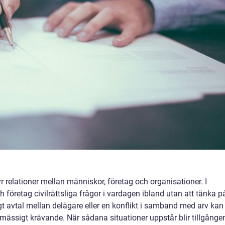
r relationer mellan människor, företag och organisationer. I
öretag civilrättsliga frågor i vardagen ibland utan att tänka p
dligt avtal mellan delägare eller en konflikt i samband med arv kan
ässigt krävande. När sådana situationer uppstår blir tillgånge