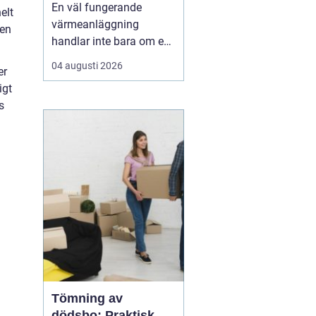
lägre energikostnad
En väl fungerande
elt
värmeanläggning
 en
handlar inte bara om en
modern panna eller
04 augusti 2026
er
värmepump. Utan rätt
igt
balans i radiatorer, rör
s
och cirkulationspumpar
försvinner en stor del av
effekten på vägen.
Många fastighetsägare
märker det som kalla
hörn, överhettad...
Tömning av
dödsbo: Praktisk