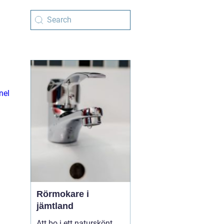
nel
Rörmokare i
jämtland
Att bo i ett naturskönt