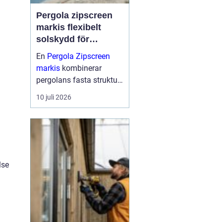
Pergola zipscreen
markis flexibelt
solskydd för
moderna uterum
En
Pergola Zipscreen
markis
kombinerar
pergolans fasta struktur
med screenmarkisens
10 juli 2026
smarta solskydd.
Resultatet blir ett uterum
som går att använda
större delen av året, med
bra skydd mot sol, vind
och reg...
lse