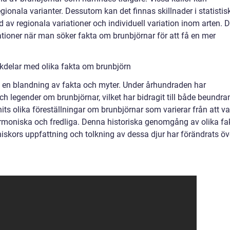
egionala varianter. Dessutom kan det finnas skillnader i statistis
d av regionala variationer och individuell variation inom arten. D
riationer när man söker fakta om brunbjörnar för att få en mer
kdelar med olika fakta om brunbjörn
v en blandning av fakta och myter. Under århundraden har
h legender om brunbjörnar, vilket har bidragit till både beundra
nits olika föreställningar om brunbjörnar som varierar från att v
 harmoniska och fredliga. Denna historiska genomgång av olika fa
niskors uppfattning och tolkning av dessa djur har förändrats öv