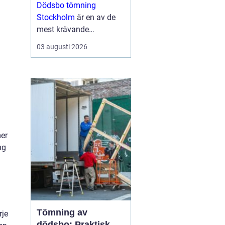
tid
Dödsbo tömning
Stockholm
är en av de
mest krävande
uppgifterna som många
03 augusti 2026
förr eller senare behöver
hantera. Uppgiften är ...
mer
ng
Tömning av
rje
dödsbo: Praktisk