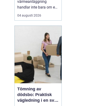
värmeanläggning
handlar inte bara om en
modern panna eller
04 augusti 2026
värmepump. Utan rätt
balans i radiatorer, rör
och cirkulationspumpar
försvinner en stor del av
effekten på vägen.
Många fastighetsägare
märker det som kalla
hörn, överhettad...
Tömning av
dödsbo: Praktisk
vägledning i en svår