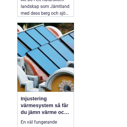
landskap som Jämtland
med dess berg och sjöar
är en dröm för många.
Dock kan det kalla
klimatet och det
avlägsna läget innebära
utmaningar när det
kommer till vatten- och
värmeförsörjning,
05
augusti 2026
Injustering
värmesystem så får
du jämn värme och
lägre energikostnad
En väl fungerande