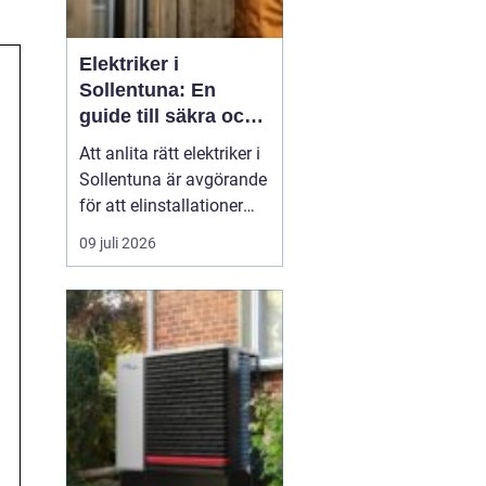
Elektriker i
Sollentuna: En
guide till säkra och
pålitliga
Att anlita rätt elektriker i
elinstallationer
Sollentuna är avgörande
för att elinstallationer
ska fungera säkert,
09 juli 2026
effektivt och enligt
gällande regelverk.
Oavsett om det gäller ett
mindre arbete i hemmet
eller ett mer omfattande
pr...