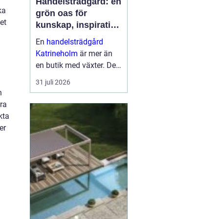
Handelsträdgård: en
ka
grön oas för
et
kunskap, inspiration
och odlarglädje
En
handelsträdgård
Katrineholm
är mer än
en butik med växter. Den
fungerar som en
31 juli 2026
mötesplats för
n
människor som vill
ara
skapa trivsel...
kta
er