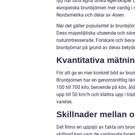
typ har sina egna unika egenskaper o
europeiska brunbjörnen mer vanlig i 
Nordamerika och delar av Asien.
När det gäller popularitet är brunbjö
Dess majestätiska utseende och säreg
naturintresserade. Forskare och bevar
brunbjörnar på grund av deras betyde
Kvantitativa mätni
För att ge en mer konkret bild av bru
Brunbjörnen har en genomsnittlig län
100 till 700 kilo, beroende på kön, å
upp till 50 km/h och klättra upp i trä
varelse.
Skillnader mellan o
Det finns en uppsjö av fakta om brun
skillnad kan vara de vanligaste type