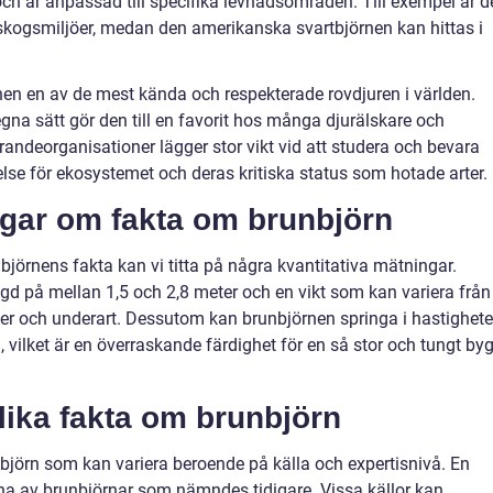
ch är anpassad till specifika levnadsområden. Till exempel är d
skogsmiljöer, medan den amerikanska svartbjörnen kan hittas i
rnen en av de mest kända och respekterade rovdjuren i världen.
na sätt gör den till en favorit hos många djurälskare och
andeorganisationer lägger stor vikt vid att studera och bevara
lse för ekosystemet och deras kritiska status som hotade arter.
ngar om fakta om brunbjörn
nbjörnens fakta kan vi titta på några kvantitativa mätningar.
gd på mellan 1,5 och 2,8 meter och en vikt som kan variera från
lder och underart. Dessutom kan brunbjörnen springa i hastighete
d, vilket är en överraskande färdighet för en så stor och tungt by
lika fakta om brunbjörn
björn som kan variera beroende på källa och expertisnivå. En
rna av brunbjörnar som nämndes tidigare. Vissa källor kan