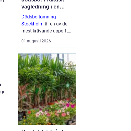
en
vägledning i en
känslig situation
Dödsbo tömning
Stockholm
är en av de
mest krävande uppgifter
som närstående kan
01 augusti 2026
ställas inför, både
känslom&au...
r
ggd