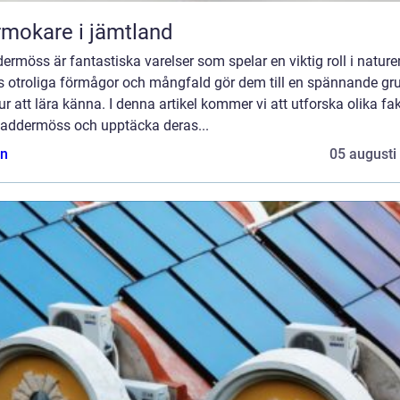
mokare i jämtland
ermöss är fantastiska varelser som spelar en viktig roll i nature
s otroliga förmågor och mångfald gör dem till en spännande gr
ur att lära känna. I denna artikel kommer vi att utforska olika fa
laddermöss och upptäcka deras...
n
05 augusti