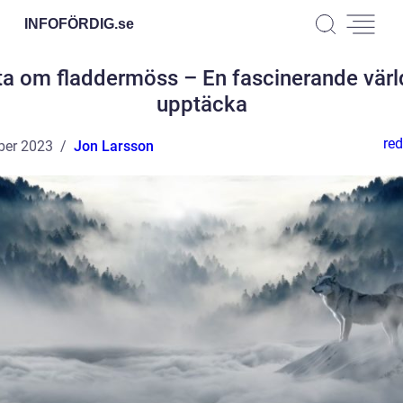
INFOFÖRDIG.
se
ta om fladdermöss – En fascinerande värld
upptäcka
red
ber 2023
Jon Larsson