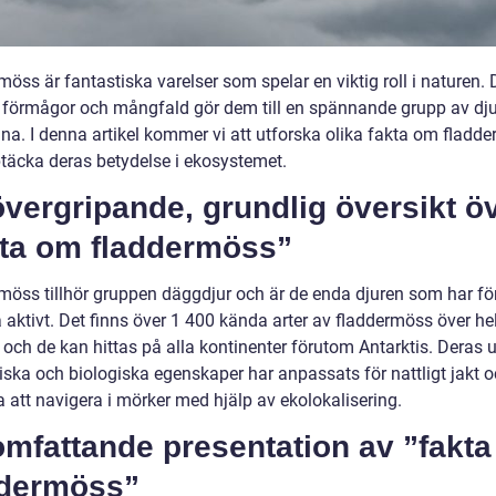
öss är fantastiska varelser som spelar en viktig roll i naturen.
a förmågor och mångfald gör dem till en spännande grupp av dju
nna. I denna artikel kommer vi att utforska olika fakta om fladd
täcka deras betydelse i ekosystemet.
vergripande, grundlig översikt ö
kta om fladdermöss”
möss tillhör gruppen däggdjur och är de enda djuren som har 
a aktivt. Det finns över 1 400 kända arter av fladdermöss över he
 och de kan hittas på alla kontinenter förutom Antarktis. Deras 
ska och biologiska egenskaper har anpassats för nattligt jakt o
 att navigera i mörker med hjälp av ekolokalisering.
omfattande presentation av ”fakt
ddermöss”