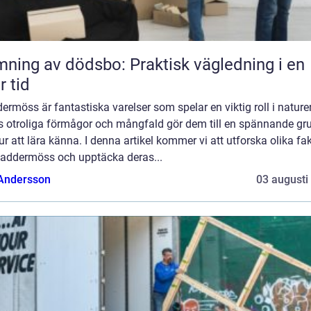
ning av dödsbo: Praktisk vägledning i en
r tid
ermöss är fantastiska varelser som spelar en viktig roll i nature
s otroliga förmågor och mångfald gör dem till en spännande gr
ur att lära känna. I denna artikel kommer vi att utforska olika fa
laddermöss och upptäcka deras...
 Andersson
03 augusti