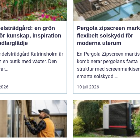
elsträdgård: en grön
Pergola zipscreen mark
ör kunskap, inspiration
flexibelt solskydd för
odlarglädje
moderna uterum
ndelsträdgård Katrineholm är
En Pergola Zipscreen markis
 en butik med växter. Den
kombinerar pergolans fasta
ar...
struktur med screenmarkise
smarta solskydd....
 2026
10 juli 2026