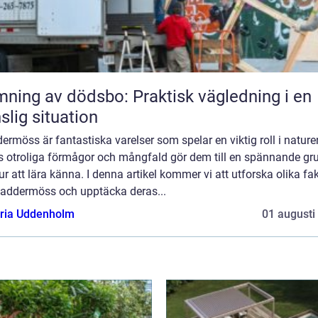
ning av dödsbo: Praktisk vägledning i en
slig situation
ermöss är fantastiska varelser som spelar en viktig roll i nature
s otroliga förmågor och mångfald gör dem till en spännande gr
ur att lära känna. I denna artikel kommer vi att utforska olika fa
laddermöss och upptäcka deras...
oria Uddenholm
01 augusti