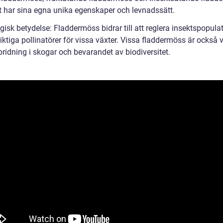
rt har sina egna unika egenskaper och levnadssätt.
gisk betydelse: Fladdermöss bidrar till att reglera insektspopula
iktiga pollinatörer för vissa växter. Vissa fladdermöss är också v
pridning i skogar och bevarandet av biodiversitet.