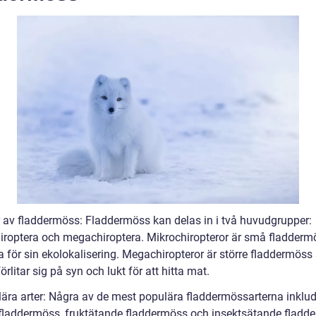
r av fladdermöss: Fladdermöss kan delas in i två huvudgrupper:
iroptera och megachiroptera. Mikrochiropteror är små fladder
a för sin ekolokalisering. Megachiropteror är större fladdermös
örlitar sig på syn och lukt för att hitta mat.
lära arter: Några av de mest populära fladdermössarterna inklud
laddermöss, fruktätande fladdermöss och insektsätande fladd