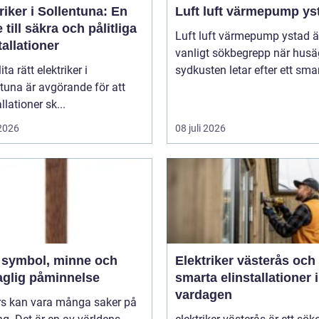
riker i Sollentuna: En
Luft luft värmepump ys
 till säkra och pålitliga
Luft luft värmepump ystad är
tallationer
vanligt sökbegrepp när husä
ita rätt elektriker i
sydkusten letar efter ett smart
tuna är avgörande för att
llationer sk...
 2026
08 juli 2026
h
Elektriker västerås och
aglig påminnelse
smarta elinstallationer i
vardagen
ors kan vara många saker på