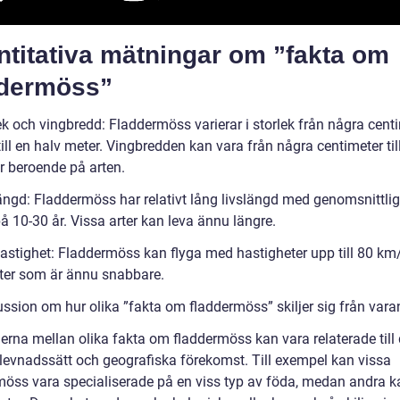
ntitativa mätningar om ”fakta om
ddermöss”
ek och vingbredd: Fladdermöss varierar i storlek från några cent
 till en halv meter. Vingbredden kan vara från några centimeter til
r beroende på arten.
längd: Fladdermöss har relativt lång livslängd med genomsnittli
å 10-30 år. Vissa arter kan leva ännu längre.
hastighet: Fladdermöss kan flyga med hastigheter upp till 80 km
rter som är ännu snabbare.
ussion om hur olika ”fakta om fladdermöss” skiljer sig från vara
derna mellan olika fakta om fladdermöss kan vara relaterade till
, levnadssätt och geografiska förekomst. Till exempel kan vissa
möss vara specialiserade på en viss typ av föda, medan andra k