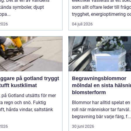
g. Det är en av världens
elektriker västerås är ett sök
kända symboler, djupt
som allt oftare leder till frå
ppa...
trygghet, energioptimering oc
 2026
04 juli 2026
gare på gotland tryggt
Begravningsblommor
 tufft kustklimat
mölndal en sista hälsning i
blomsterform
k på Gotland utsätts för mer
a regn och snö. Fuktig
Blommor har alltid spelat en 
ft, hårda vindar, saltstänk
roll när människor tar farväl.
begravning bär varje färg, f...
 2026
30 juni 2026