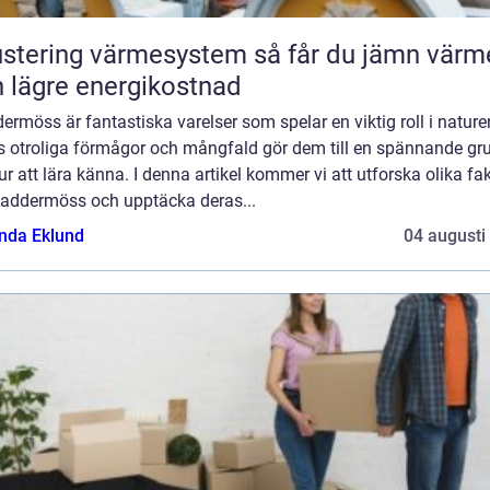
tering värmesystem så får du jämn värme
 lägre energikostnad
ermöss är fantastiska varelser som spelar en viktig roll i nature
s otroliga förmågor och mångfald gör dem till en spännande gr
ur att lära känna. I denna artikel kommer vi att utforska olika fa
laddermöss och upptäcka deras...
da Eklund
04 augusti