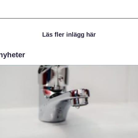
Läs fler inlägg här
 nyheter