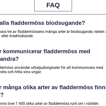
FAQ
 alla fladdermöss blodsugande?
 bara tre av fladdermössens många arter är blodsugande, resten 
- eller insektsätande.
r kommunicerar fladdermöss med
randra?
dermöss använder ultraljudssignaler för att kommunicera med
ndra och hitta sina ungar.
r många olika arter av fladdermöss finn
t?
inns över 1 400 olika arter av fladdermöss runt om i världen.