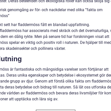
ster. Deras beteenden och ekologiska roller kan också skilja sig 
orisk genomgång av för- och nackdelar med olika ”fakta om
möss”
kt sett har fladdermöss fått en blandad uppfattning.
laddermöss har associerats med skräck och det övernaturliga, v
 dem en dålig rykte. Men på senare tid har forskningen visat att
öss spelar en viktig och positiv roll i naturen. De hjälper till med
era skadeinsekter och pollinera växter.
lutning
möss är fantastiska och mångsidiga varelser som förtjänar att
as. Deras unika egenskaper och betydelse i ekosystemet gör dem
rande grupp av djur. Genom att förstå olika fakta om fladdermös
a deras betydelse och bidrag till naturen. Så låt oss utforska d
de världen av fladdermöss och bevara deras livsmiljöer för 
oner att upptäcka och lära sig av.