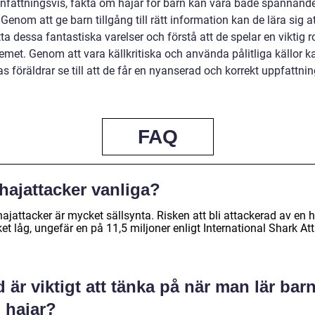
attningsvis, fakta om hajar för barn kan vara både spännand
. Genom att ge barn tillgång till rätt information kan de lära sig a
a dessa fantastiska varelser och förstå att de spelar en viktig rol
emet. Genom att vara källkritiska och använda pålitliga källor k
s föräldrar se till att de får en nyanserad och korrekt uppfattni
FAQ
hajattacker vanliga?
hajattacker är mycket sällsynta. Risken att bli attackerad av en h
t låg, ungefär en på 11,5 miljoner enligt International Shark At
 är viktigt att tänka på när man lär bar
 hajar?