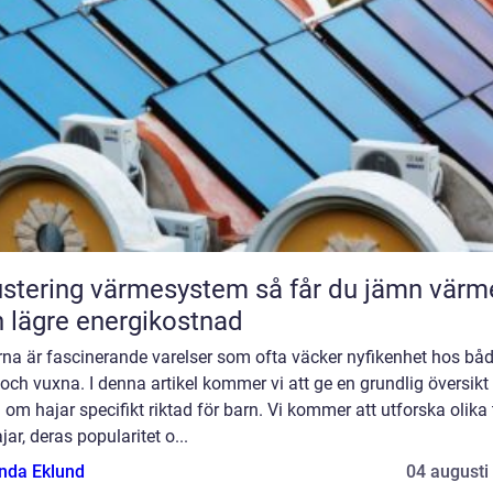
tering värmesystem så får du jämn värme
 lägre energikostnad
rna är fascinerande varelser som ofta väcker nyfikenhet hos bå
och vuxna. I denna artikel kommer vi att ge en grundlig översikt
 om hajar specifikt riktad för barn. Vi kommer att utforska olika 
jar, deras popularitet o...
da Eklund
04 augusti