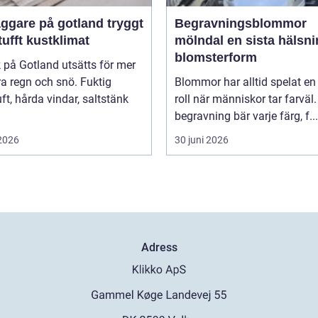
gare på gotland tryggt
Begravningsblommor
 tufft kustklimat
mölndal en sista hälsning i
blomsterform
k på Gotland utsätts för mer
a regn och snö. Fuktig
Blommor har alltid spelat en 
ft, hårda vindar, saltstänk
roll när människor tar farväl.
begravning bär varje färg, f...
 2026
30 juni 2026
Adress