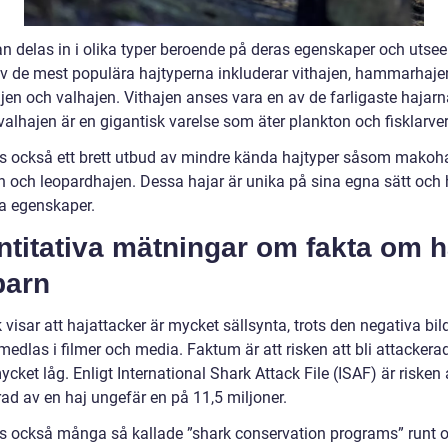
an delas in i olika typer beroende på deras egenskaper och utse
v de mest populära hajtyperna inkluderar vithajen, hammarhaje
jen och valhajen. Vithajen anses vara en av de farligaste hajarn
alhajen är en gigantisk varelse som äter plankton och fisklarver
ns också ett brett utbud av mindre kända hajtyper såsom makoha
n och leopardhajen. Dessa hajar är unika på sina egna sätt och 
ka egenskaper.
titativa mätningar om fakta om h
barn
k visar att hajattacker är mycket sällsynta, trots den negativa bi
medlas i filmer och media. Faktum är att risken att bli attackera
ycket låg. Enligt International Shark Attack File (ISAF) är risken a
rad av en haj ungefär en på 11,5 miljoner.
ns också många så kallade ”shark conservation programs” runt 