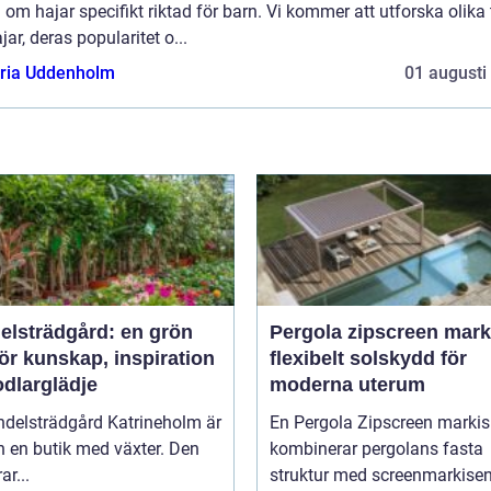
 om hajar specifikt riktad för barn. Vi kommer att utforska olika 
jar, deras popularitet o...
oria Uddenholm
01 augusti
elsträdgård: en grön
Pergola zipscreen mark
ör kunskap, inspiration
flexibelt solskydd för
odlarglädje
moderna uterum
ndelsträdgård Katrineholm är
En Pergola Zipscreen markis
 en butik med växter. Den
kombinerar pergolans fasta
ar...
struktur med screenmarkise