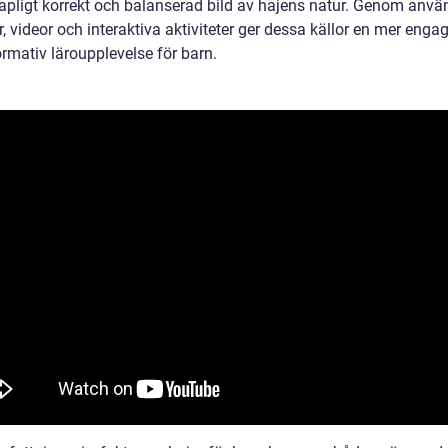
apligt korrekt och balanserad bild av hajens natur. Genom anv
r, videor och interaktiva aktiviteter ger dessa källor en mer eng
rmativ läroupplevelse för barn.