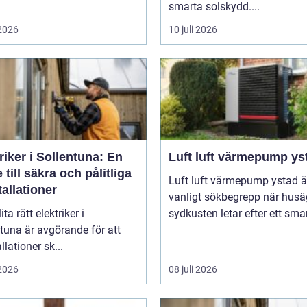
smarta solskydd....
 2026
10 juli 2026
riker i Sollentuna: En
Luft luft värmepump ys
 till säkra och pålitliga
Luft luft värmepump ystad är
tallationer
vanligt sökbegrepp när husä
ita rätt elektriker i
sydkusten letar efter ett smart
tuna är avgörande för att
llationer sk...
 2026
08 juli 2026