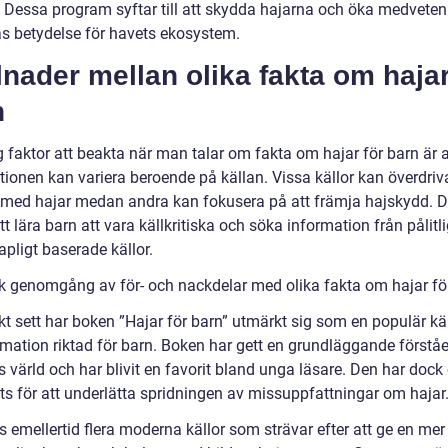
. Dessa program syftar till att skydda hajarna och öka medvete
s betydelse för havets ekosystem.
lnader mellan olika fakta om hajar
n
g faktor att beakta när man talar om fakta om hajar för barn är a
tionen kan variera beroende på källan. Vissa källor kan överdriv
 med hajar medan andra kan fokusera på att främja hajskydd. D
att lära barn att vara källkritiska och söka information från pålitl
pligt baserade källor.
sk genomgång av för- och nackdelar med olika fakta om hajar fö
kt sett har boken ”Hajar för barn” utmärkt sig som en populär käl
rmation riktad för barn. Boken har gett en grundläggande förståe
 värld och har blivit en favorit bland unga läsare. Den har dock
ats för att underlätta spridningen av missuppfattningar om hajar
s emellertid flera moderna källor som strävar efter att ge en mer