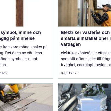
h
Elektriker västerås och
aglig påminnelse
smarta elinstallationer i
vardagen
ors kan vara många saker på
g. Det är en av världens
elektriker västerås är ett sök
kända symboler, djupt
som allt oftare leder till frå
ppa...
trygghet, energioptimering oc
 2026
04 juli 2026