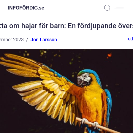
INFOFÖRDIG.
se
ta om hajar för barn: En fördjupande över
red
ember 2023
Jon Larsson