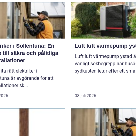
riker i Sollentuna: En
Luft luft värmepump ys
 till säkra och pålitliga
Luft luft värmepump ystad är
tallationer
vanligt sökbegrepp när husä
ita rätt elektriker i
sydkusten letar efter ett smart
tuna är avgörande för att
llationer sk...
 2026
08 juli 2026