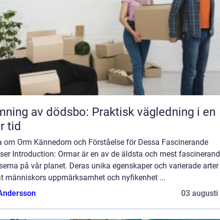
ning av dödsbo: Praktisk vägledning i en
r tid
a om Orm Kännedom och Förståelse för Dessa Fascinerande
ser Introduction: Ormar är en av de äldsta och mest fascineran
serna på vår planet. Deras unika egenskaper och varierade arter
at människors uppmärksamhet och nyfikenhet ...
 Andersson
03 augusti