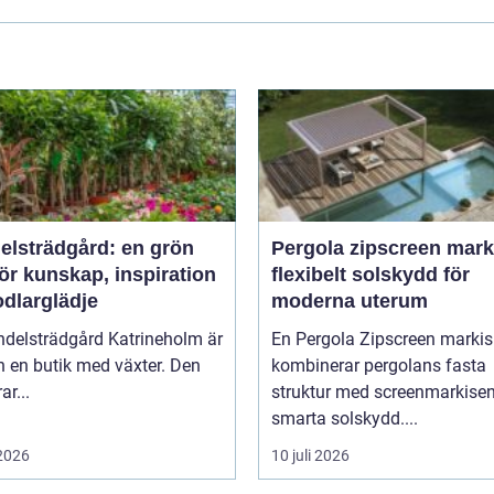
elsträdgård: en grön
Pergola zipscreen mark
ör kunskap, inspiration
flexibelt solskydd för
odlarglädje
moderna uterum
ndelsträdgård Katrineholm är
En Pergola Zipscreen markis
 en butik med växter. Den
kombinerar pergolans fasta
ar...
struktur med screenmarkise
smarta solskydd....
 2026
10 juli 2026