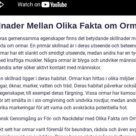
llnader Mellan Olika Fakta om Or
eras gemensamma egenskaper finns det betydande skillnader m
akta om ormar. En primär skillnad är i deras utseende och beteen
rmar har ett slankt och smidigt utseende, medan andra har en ty
ed kraftiga muskler. Några ormar är blyga och undviker männis
ndra arter söker aktivt kontakt med människor.
 skillnad ligger i deras habitat. Ormar kan hittas i olika miljöe
gar, öknar, marker, vatten och träd. Deras habitat påverkar ocks
 egenskaper, till exempel deras färgning. Vissa ormar har kamou
för att smälta in i sin omgivning och undvika rovdjur, medan and
rika markeringar för att varna och avskräcka potentiella hot.
orisk Genomgång av För- och Nackdelar med Olika Fakta om O
kt sett har ormar varit föremål för beundran, rädsla och även av