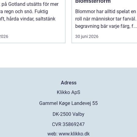
blomsterform
k på Gotland utsätts för mer
a regn och snö. Fuktig
Blommor har alltid spelat en 
ft, hårda vindar, saltstänk
roll när människor tar farväl.
begravning bär varje färg, f...
 2026
30 juni 2026
Adress
web:
www.klikko.dk