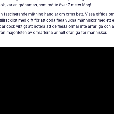
ok, var en grönamas, som mätte över 7 meter lång!
n fascinerande mätning handlar om orms bett. Vissa giftiga or
 tillräckligt med gift för att döda flera vuxna människor med ett 
t är dock viktigt att notera att de flesta ormar inte ärfarliga och a
rån majoriteten av ormarterna är helt ofarliga för människor.