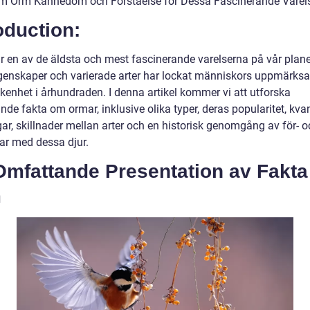
m Orm Kännedom och Förståelse för Dessa Fascinerande Varel
oduction:
r en av de äldsta och mest fascinerande varelserna på vår plane
genskaper och varierade arter har lockat människors uppmärks
kenhet i århundraden. I denna artikel kommer vi att utforska
de fakta om ormar, inklusive olika typer, deras popularitet, kvan
ar, skillnader mellan arter och en historisk genomgång av för- o
ar med dessa djur.
Omfattande Presentation av Fakt
m