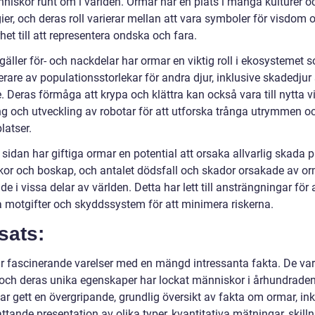
niskor runt om i världen. Ormar har en plats i många kulturer o
er, och deras roll varierar mellan att vara symboler för visdom 
het till att representera ondska och fara.
gäller för- och nackdelar har ormar en viktig roll i ekosystemet 
erare av populationsstorlekar för andra djur, inklusive skadedju
 Deras förmåga att krypa och klättra kan också vara till nytta v
ng och utveckling av robotar för att utforska trånga utrymmen o
platser.
sidan har giftiga ormar en potential att orsaka allvarlig skada 
or och boskap, och antalet dödsfall och skador orsakade av or
e i vissa delar av världen. Detta har lett till ansträngningar för 
a motgifter och skyddssystem för att minimera riskerna.
sats:
r fascinerande varelser med en mängd intressanta fakta. De va
 och deras unika egenskaper har lockat människor i århundrade
har gett en övergripande, grundlig översikt av fakta om ormar, in
tande presentation av olika typer, kvantitativa mätningar, skill