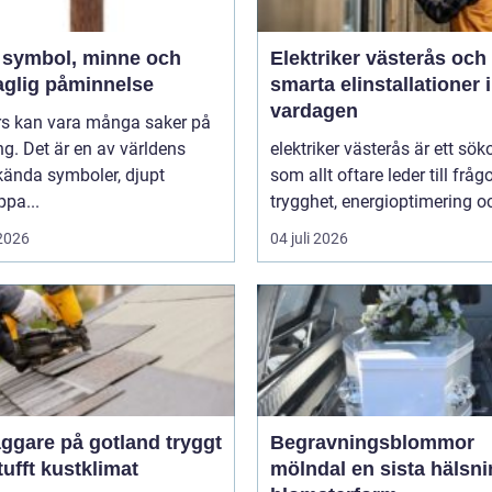
h
Elektriker västerås och
aglig påminnelse
smarta elinstallationer i
vardagen
ors kan vara många saker på
g. Det är en av världens
elektriker västerås är ett sök
kända symboler, djupt
som allt oftare leder till frå
ppa...
trygghet, energioptimering oc
 2026
04 juli 2026
gare på gotland tryggt
Begravningsblommor
 tufft kustklimat
mölndal en sista hälsning i