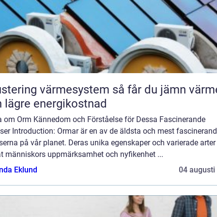
tering värmesystem så får du jämn värme
 lägre energikostnad
a om Orm Kännedom och Förståelse för Dessa Fascinerande
ser Introduction: Ormar är en av de äldsta och mest fascineran
serna på vår planet. Deras unika egenskaper och varierade arter
at människors uppmärksamhet och nyfikenhet ...
da Eklund
04 augusti