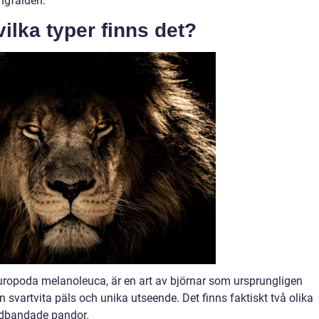
ngfalden.
ilka typer finns det?
uropoda melanoleuca, är en art av björnar som ursprungligen
 svartvita päls och unika utseende. Det finns faktiskt två olika
ödbandade pandor.