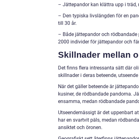
– Jättepandor kan klättra upp i träd,
– Den typiska livslängden för en pand
till 30 år.
– Både jättepandor och rödbandade p
2000 individer för jättepandor och fä
Skillnader mellan o
Det finns flera intressanta sätt där o
skillnader i deras beteende, utseend
När det gäller beteende är jättepan
kusiner, de rödbandade pandorna. Jätt
ensamma, medan rödbandade pandor ä
Utseendemässigt är det uppenbart att
har en svartvit päls, medan rödband
ansiktet och öronen.
Geografiskt sett återfinns jättepand