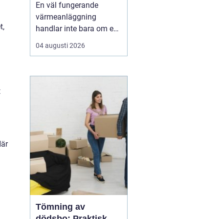
lägre energikostnad
En väl fungerande
värmeanläggning
t,
handlar inte bara om en
modern panna eller
04 augusti 2026
värmepump. Utan rätt
balans i radiatorer, rör
och cirkulationspumpar
försvinner en stor del av
t
effekten på vägen.
Många fastighetsägare
märker det som kalla
hörn, överhettad...
Här
Tömning av
dödsbo: Praktisk