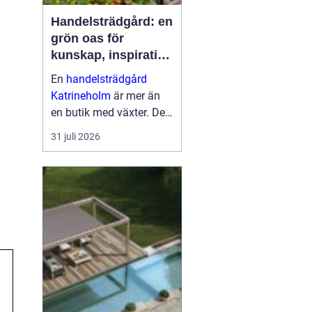
Handelsträdgård: en
grön oas för
kunskap, inspiration
och odlarglädje
En
handelsträdgård
Katrineholm
är mer än
en butik med växter. Den
fungerar som en
31 juli 2026
mötesplats för
människor som vill
skapa trivsel...