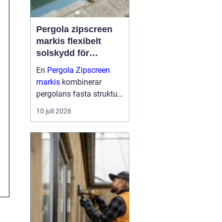
Pergola zipscreen
markis flexibelt
solskydd för
moderna uterum
En
Pergola Zipscreen
markis
kombinerar
pergolans fasta struktur
med screenmarkisens
10 juli 2026
smarta solskydd.
Resultatet blir ett uterum
som går att använda
större delen av året, med
bra skydd mot sol, vind
och reg...