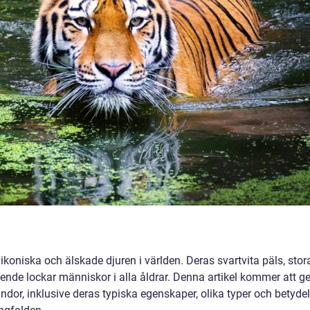
koniska och älskade djuren i världen. Deras svartvita päls, stor
nde lockar människor i alla åldrar. Denna artikel kommer att g
ndor, inklusive deras typiska egenskaper, olika typer och betyde