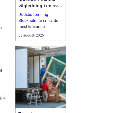
vägledning i en svår
tid
p
Dödsbo tömning
Stockholm
är en av de
mest krävande
n
uppgifterna som många
03 augusti 2026
förr eller senare behöver
hantera. Uppgiften är ...
ka
 på
e