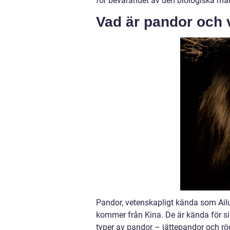
för bevarandet av den biologiska må
Vad är pandor och v
Pandor, vetenskapligt kända som Ail
kommer från Kina. De är kända för sin
typer av pandor – jättepandor och r