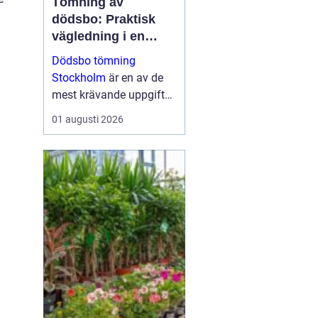
Tömning av
dödsbo: Praktisk
vägledning i en
känslig situation
Dödsbo tömning
Stockholm
är en av de
mest krävande uppgifter
som närstående kan
01 augusti 2026
ställas inför, både
känslom&au...