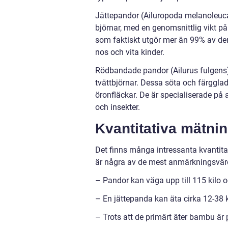
Jättepandor (Ailuropoda melanoleuca
björnar, med en genomsnittlig vikt på 
som faktiskt utgör mer än 99% av der
nos och vita kinder.
Rödbandade pandor (Ailurus fulgens),
tvättbjörnar. Dessa söta och färggla
öronfläckar. De är specialiserade på
och insekter.
Kvantitativa mätni
Det finns många intressanta kvantita
är några av de mest anmärkningsvär
– Pandor kan väga upp till 115 kilo o
– En jättepanda kan äta cirka 12-38 
– Trots att de primärt äter bambu är 