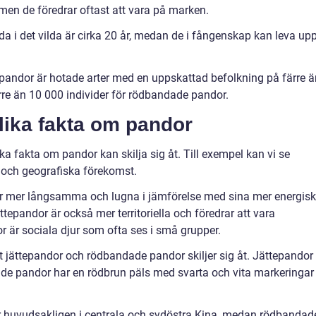
 men de föredrar oftast att vara på marken.
a i det vilda är cirka 20 år, medan de i fångenskap kan leva up
andor är hotade arter med en uppskattad befolkning på färre ä
rre än 10 000 individer för rödbandade pandor.
lika fakta om pandor
lika fakta om pandor kan skilja sig åt. Till exempel kan vi se
e och geografiska förekomst.
dor mer långsamma och lugna i jämförelse med sina mer energis
epandor är också mer territoriella och föredrar att vara
r sociala djur som ofta ses i små grupper.
 jättepandor och rödbandade pandor skiljer sig åt. Jättepandor
ade pandor har en rödbrun päls med svarta och vita markeringar
or huvudsakligen i centrala och sydöstra Kina, medan rödbandad