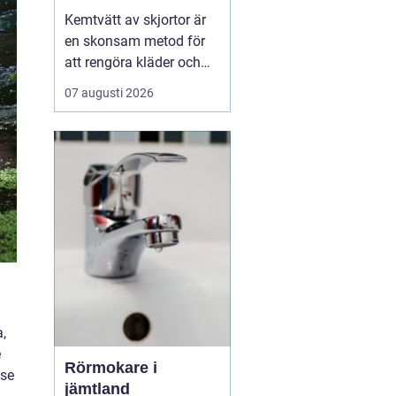
fräscha kläder
Kemtvätt av skjortor är
en skonsam metod för
att rengöra kläder och
textilier som inte tål
07 augusti 2026
vanlig vattentvätt.
Genom att använda
lösningsmedel i stället
för vatten bevaras färg,
form och k&...
a,
e
Rörmokare i
lse
jämtland