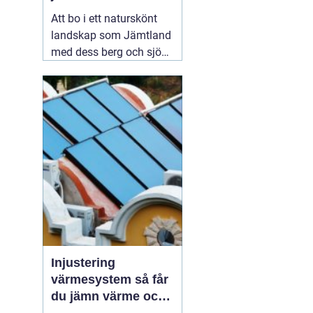
Att bo i ett naturskönt
landskap som Jämtland
med dess berg och sjöar
är en dröm för många.
Dock kan det kalla
klimatet och det
avlägsna läget innebära
utmaningar när det
kommer till vatten- och
värmeförsörjning,
05
augusti 2026
Injustering
värmesystem så får
du jämn värme och