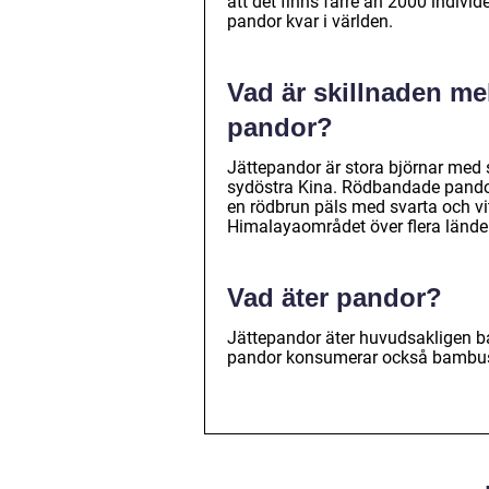
att det finns färre än 2000 indivi
pandor kvar i världen.
Vad är skillnaden m
pandor?
Jättepandor är stora björnar med 
sydöstra Kina. Rödbandade pandor 
en rödbrun päls med svarta och vi
Himalayaområdet över flera länder
Vad äter pandor?
Jättepandor äter huvudsakligen b
pandor konsumerar också bambusko