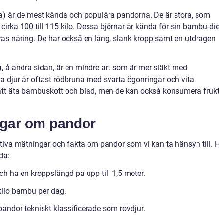
) är de mest kända och populära pandorna. De är stora, som
cirka 100 till 115 kilo. Dessa björnar är kända för sin bambu-die
as näring. De har också en lång, slank kropp samt en utdragen
 å andra sidan, är en mindre art som är mer släkt med
da djur är oftast rödbruna med svarta ögonringar och vita
 att äta bambuskott och blad, men de kan också konsumera fruk
ngar om pandor
tiva mätningar och fakta om pandor som vi kan ta hänsyn till. 
da:
ch ha en kroppslängd på upp till 1,5 meter.
kilo bambu per dag.
pandor tekniskt klassificerade som rovdjur.