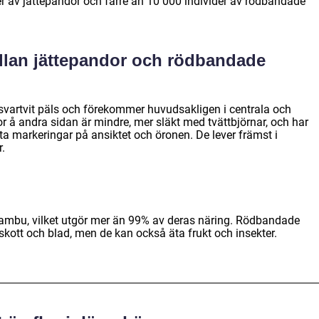
der av jättepandor och färre än 10 000 individer av rödbandade
ellan jättepandor och rödbandade
svartvit päls och förekommer huvudsakligen i centrala och
å andra sidan är mindre, mer släkt med tvättbjörnar, och har
ta markeringar på ansiktet och öronen. De lever främst i
.
ambu, vilket utgör mer än 99% av deras näring. Rödbandade
tt och blad, men de kan också äta frukt och insekter.