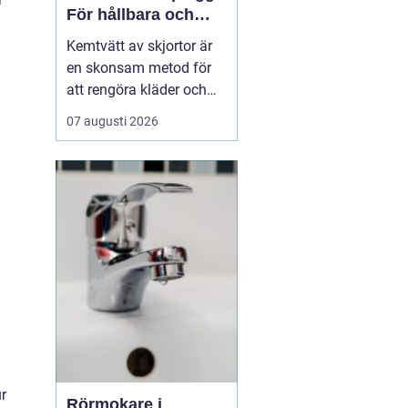
För hållbara och
fräscha kläder
Kemtvätt av skjortor är
en skonsam metod för
att rengöra kläder och
textilier som inte tål
07 augusti 2026
vanlig vattentvätt.
Genom att använda
lösningsmedel i stället
för vatten bevaras färg,
form och k&...
ur
Rörmokare i