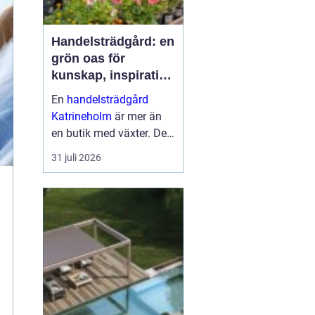
Handelsträdgård: en
grön oas för
kunskap, inspiration
och odlarglädje
En
handelsträdgård
Katrineholm
är mer än
en butik med växter. Den
fungerar som en
31 juli 2026
mötesplats för
människor som vill
skapa trivsel...