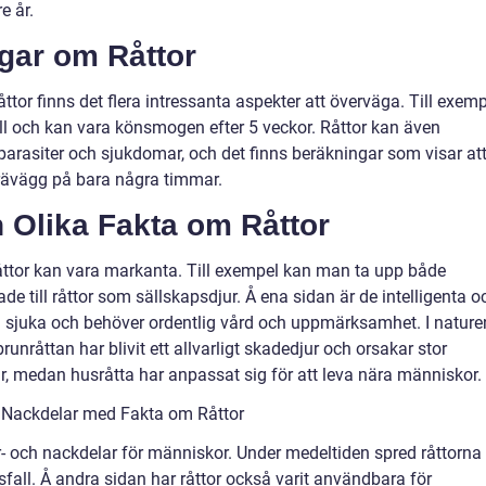
e år.
ngar om Råttor
åttor finns det flera intressanta aspekter att överväga. Till exem
ull och kan vara könsmogen efter 5 veckor. Råttor kan även
parasiter och sjukdomar, och det finns beräkningar som visar at
rävägg på bara några timmar.
n Olika Fakta om Råttor
åttor kan vara markanta. Till exempel kan man ta upp både
e till råttor som sällskapsdjur. Å ena sidan är de intelligenta o
i sjuka och behöver ordentlig vård och uppmärksamhet. I nature
runråttan har blivit ett allvarligt skadedjur och orsakar stor
ur, medan husråtta har anpassat sig för att leva nära människor.
 Nackdelar med Fakta om Råttor
för- och nackdelar för människor. Under medeltiden spred råttorna
ödsfall. Å andra sidan har råttor också varit användbara för