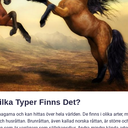
ilka Typer Finns Det?
agarna och kan hittas över hela världen. De finns i olika arter, 
ch husråttan. Brunråttan, även kallad norska råttan, är större oc
n som är vanligare som sällskapsdjur. Andra mindre kända arte