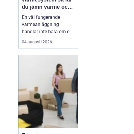
du jämn värme och
lägre energikostnad
En väl fungerande
värmeanläggning
handlar inte bara om en
modern panna eller
04 augusti 2026
värmepump. Utan rätt
balans i radiatorer, rör
och cirkulationspumpar
försvinner en stor del av
effekten på vägen.
Många fastighetsägare
märker det som kalla
hörn, överhettad...