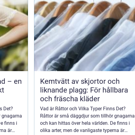
ad – en
Kemtvätt av skjortor och
kt
liknande plagg: För hållbara
och fräscha kläder
ns Det?
Vad är Råttor och Vilka Typer Finns Det?
r gnagarna
Råttor är små däggdjur som tillhör gnagarna
e finns i
och kan hittas över hela världen. De finns i
rna är
olika arter, men de vanligaste typerna är