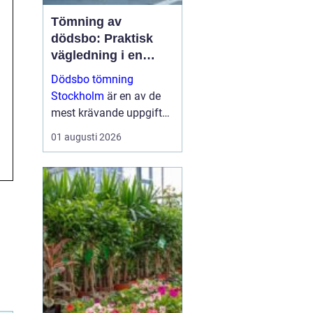
Tömning av
dödsbo: Praktisk
vägledning i en
känslig situation
Dödsbo tömning
Stockholm
är en av de
mest krävande uppgifter
som närstående kan
01 augusti 2026
ställas inför, både
känslom&au...