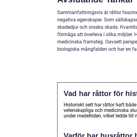
Sammanfattningsvis är råttor fascine
negativa egenskaper. Som sällskapsdj
skadedjur och orsaka skada. Kvantita
förmåga att överleva i olika miljöer. H
medicinska framsteg. Oavsett perspekti
biologiska mångfalden och har en fas
Vad har råttor för hi
Historiskt sett har råttor haft både
vetenskapliga och medicinska stud
under medeltiden, vilket ledde till 
Varför har husråttor