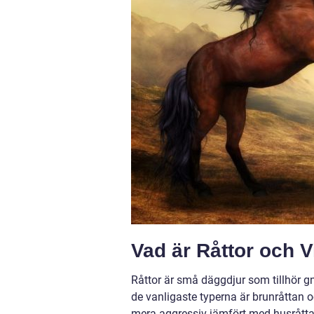
Vad är Råttor och V
Råttor är små däggdjur som tillhör gn
de vanligaste typerna är brunråttan o
mera aggressiv jämfört med husråtta