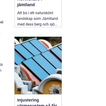
jämtland
Att bo i ett naturskönt
landskap som Jämtland
pel
med dess berg och sjöar
är en dröm för många.
t
Dock kan det kalla
klimatet och det
avlägsna läget innebära
utmaningar när det
kommer till vatten- och
värmeförsörjning,
05
ch
augusti 2026
n
Injustering
värmesystem så får