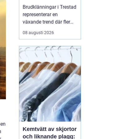
perfekt brudstil
Brudklänningar i Trestad
representerar en
växande trend där fler
och fler blivande brudar
08 augusti 2026
söker en mer personlig,
naturlig och stilren look
för sitt bröllop. Många
känner sig osäkra på var
de ska b&...
men
Kemtvätt av skjortor
h
och liknande plagg:
r