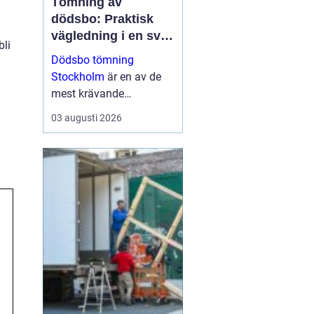
Tömning av
dödsbo: Praktisk
vägledning i en svår
bli
tid
Dödsbo tömning
Stockholm
är en av de
mest krävande
uppgifterna som många
03 augusti 2026
förr eller senare behöver
hantera. Uppgiften är ...