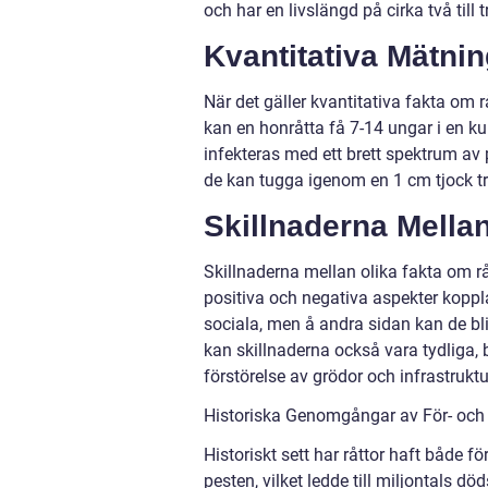
och har en livslängd på cirka två till tr
Kvantitativa Mätni
När det gäller kvantitativa fakta om r
kan en honråtta få 7-14 ungar i en k
infekteras med ett brett spektrum av 
de kan tugga igenom en 1 cm tjock t
Skillnaderna Mella
Skillnaderna mellan olika fakta om r
positiva och negativa aspekter kopplad
sociala, men å andra sidan kan de bl
kan skillnaderna också vara tydliga, b
förstörelse av grödor och infrastrukt
Historiska Genomgångar av För- och
Historiskt sett har råttor haft både 
pesten, vilket ledde till miljontals d