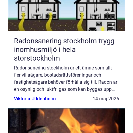
Radonsanering stockholm trygg
inomhusmiljö i hela
storstockholm
Radonsanering stockholm är ett ämne som allt
fler villaägare, bostadsrättsföreningar och
fastighetsägare behöver förhålla sig till. Radon är
en osynlig och luktfri gas som kan byggas upp
inomhus och på sikt orsaka allvarliga
Viktoria Uddenholm
14 maj 2026
hälsoproblem, framför all...