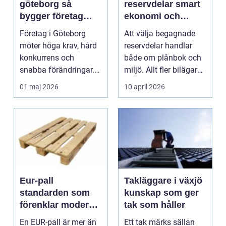
göteborg så
reservdelar smart
bygger företag
ekonomi och
hållbar hälsa på
hållbar bilvård
Företag i Göteborg
Att välja begagnade
jobbet
möter höga krav, hård
reservdelar handlar
konkurrens och
både om plånbok och
snabba förändringar.
miljö. Allt fler bilägare
Mitt i allt detta arbet...
upptäcker hur ...
01 maj 2026
10 april 2026
Eur-pall
Takläggare i växjö
standarden som
kunskap som ger
förenklar modern
tak som håller
logistik
En EUR-pall är mer än
Ett tak märks sällan