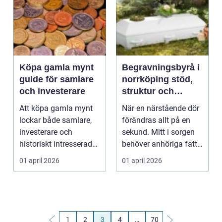
Köpa gamla mynt
Begravningsbyrå i
guide för samlare
norrköping stöd,
och investerare
struktur och
omtanke när
Att köpa gamla mynt
När en närstående dör
någon dör
lockar både samlare,
förändras allt på en
investerare och
sekund. Mitt i sorgen
historiskt intresserade.
behöver anhöriga fatta
En enda liten meta...
många prakti...
01 april 2026
01 april 2026
1
2
3
4
…
70