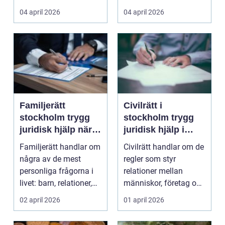
körkort. Syfte...
04 april 2026
04 april 2026
Familjerätt
Civilrätt i
stockholm trygg
stockholm trygg
juridisk hjälp när
juridisk hjälp i
livet förändras
vardagens
Familjerätt handlar om
Civilrätt handlar om de
viktigaste frågor
några av de mest
regler som styr
personliga frågorna i
relationer mellan
livet: barn, relationer,
människor, företag och
bostad och ek...
organisationer. I S...
02 april 2026
01 april 2026