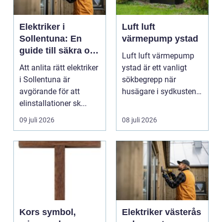
Elektriker i
Luft luft
Sollentuna: En
värmepump ystad
guide till säkra och
Luft luft värmepump
pålitliga
Att anlita rätt elektriker
ystad är ett vanligt
elinstallationer
i Sollentuna är
sökbegrepp när
avgörande för att
husägare i sydkusten
elinstallationer sk...
letar efter ett smart s...
09 juli 2026
08 juli 2026
Kors symbol,
Elektriker västerås