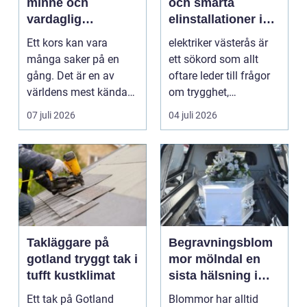
minne och
och smarta
vardaglig
elinstallationer i
påminnelse
vardagen
Ett kors kan vara
elektriker västerås är
många saker på en
ett sökord som allt
gång. Det är en av
oftare leder till frågor
världens mest kända
om trygghet,
symboler, djupt
energioptimering oc...
07 juli 2026
04 juli 2026
förknippa...
Takläggare på
Begravningsblom
gotland tryggt tak i
mor mölndal en
tufft kustklimat
sista hälsning i
blomsterform
Ett tak på Gotland
Blommor har alltid