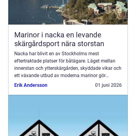
Marinor i nacka en levande
skärgårdsport nära storstan
Nacka har blivit en av Stockholms mest
eftertraktade platser för båtägare. Läget mellan
innerstan och ytterskärgården, skyddade vikar och
ett växande utbud av moderna marinor gör
området unikt. Här möts vardagslogistik, fritid och
Erik Andersson
01 juni 2026
skärgårdsliv på ett...