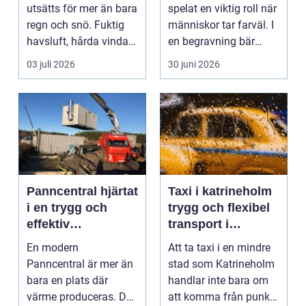
utsätts för mer än bara
spelat en viktig roll när
regn och snö. Fuktig
människor tar farväl. I
havsluft, hårda vindar,
en begravning bär
saltstänk oc...
varje färg, f...
03 juli 2026
30 juni 2026
Panncentral hjärtat
Taxi i katrineholm
i en trygg och
trygg och flexibel
effektiv
transport i
värmeförsörjning
vardagen
En modern
Att ta taxi i en mindre
Panncentral är mer än
stad som Katrineholm
bara en plats där
handlar inte bara om
värme produceras. Den
att komma från punkt