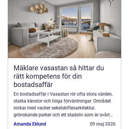
Mäklare vasastan så hittar du
rätt kompetens för din
bostadsaffär
En bostadsaffär i Vasastan rör ofta stora värden,
starka känslor och höga förväntningar. Området
lockar med vacker sekelskiftesarkitektur,
grönskande parker och ett stadsliv som är svårt
att slå. Samtidigt är marknaden snabb och
Amanda Eklund
09 maj 2026
konkurrensen hård. Dä...