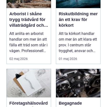
Arborist i skåne
Riskutbildning mer
trygg trädvård för
än ett krav för
villaträdgård och
körkort
stadsmiljö
Att anlita en arborist
Att ta körkort handlar
handlar om mer än att
om mer än att klara ett
fälla ett träd som står i
prov. I centrum står
vägen. Professionell
trygghet, ansvar och
trädvård...
förståelse ...
02 maj 2026
01 maj 2026
Företagshälsovård
Begagnade