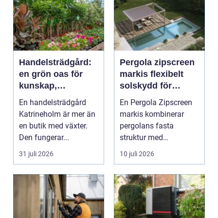
Handelsträdgård:
Pergola zipscreen
en grön oas för
markis flexibelt
kunskap,
solskydd för
inspiration och
moderna uterum
En handelsträdgård
En Pergola Zipscreen
odlarglädje
Katrineholm är mer än
markis kombinerar
en butik med växter.
pergolans fasta
Den fungerar...
struktur med
screenmarkisens
31 juli 2026
10 juli 2026
smarta solskydd....