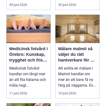
är hjärtat i
A till punkt ...
30 juni 2026
30 juni 2026
värmesystemet f...
Medicinsk fotvård i
Målare malmö så
Örebro: Kunskap,
väljer du rätt
trygghet och friska
hantverkare för ett
fötter
hållbart resultat
Medicinsk fotvård
Att anlita en målare i
handlar om långt mer
Malmö handlar om
än att fila hälarna och
mer än att bara få ny
måla nagl...
färg på väggarna. En
skicklig hantverk...
11 juni 2026
10 juni 2026