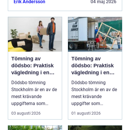
Erik Andersson
04 maj 2026
För fastighetsä...
Tömning av
Tömning av
dödsbo: Praktisk
dödsbo: Praktisk
vägledning i en
vägledning i en
svår tid
känslig situation
Dödsbo tömning
Dödsbo tömning
Stockholm är en av de
Stockholm är en av de
mest krävande
mest krävande
uppgifterna som
uppgifter som
många f...
närst&arin...
03 augusti 2026
01 augusti 2026