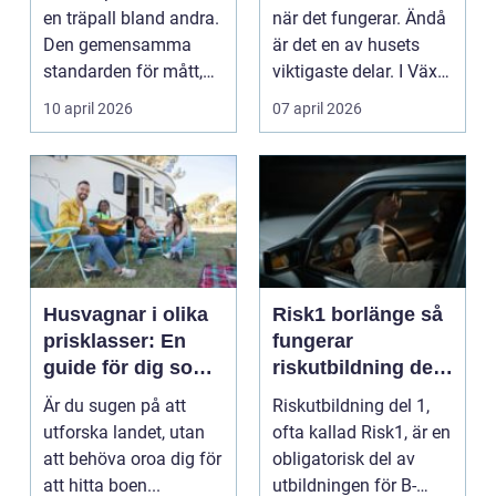
en träpall bland andra.
när det fungerar. Ändå
Den gemensamma
är det en av husets
standarden för mått,
viktigaste delar. I Växjö
kvalitet och bärig...
med snabba...
10 april 2026
07 april 2026
Husvagnar i olika
Risk1 borlänge så
prisklasser: En
fungerar
guide för dig som
riskutbildning del
söker mobilt
1 för b-körkort
Är du sugen på att
Riskutbildning del 1,
boende
utforska landet, utan
ofta kallad Risk1, är en
att behöva oroa dig för
obligatorisk del av
att hitta boen...
utbildningen för B-