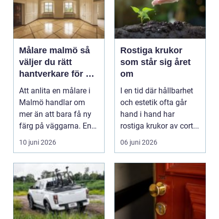
Målare malmö så
Rostiga krukor
väljer du rätt
som står sig året
hantverkare för ett
om
hållbart resultat
Att anlita en målare i
I en tid där hållbarhet
Malmö handlar om
och estetik ofta går
mer än att bara få ny
hand i hand har
färg på väggarna. En
rostiga krukor av cort...
skicklig hantverk...
10 juni 2026
06 juni 2026