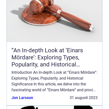
”An In-depth Look at ’Einars
Mördare’: Exploring Types,
Popularity, and Historical
Significance”
Introduction An In-depth Look at ”Einars Mördare”:
Exploring Types, Popularity, and Historical
Significance In this article, we delve into the
fascinating world of ”Einars Mördare” and provide
a comprehensive overview of what ...
Jon Larsson
31 augusti 2023