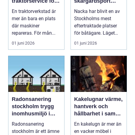
traktorservice för
skärgårdsport
tryggare drift på
nära storstan
En traktorverkstad är
Nacka har blivit en av
gården
mer än bara en plats
Stockholms mest
där maskiner
eftertraktade platser
repareras. För mån...
för båtägare. Läget
mellan innerstan oc...
01 juni 2026
01 juni 2026
Radonsanering
Kakelugnar värme,
stockholm trygg
hantverk och
inomhusmiljö i
hållbarhet i samma
hela
lösning
Radonsanering
En kakelugn är mer än
storstockholm
stockholm är ett ämne
en vacker möbel i