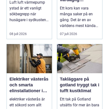
Luft luft värmepump
påminnelse
ystad är ett vanligt
Ett kors kan vara
sökbegrepp när
många saker på en
husägare i sydkusten
gång. Det är en av
letar efter ett smart s...
världens mest kända
symboler, djupt
08 juli 2026
07 juli 2026
förknippa...
Elektriker västerås
Takläggare på
och smarta
gotland tryggt tak i
elinstallationer i
tufft kustklimat
vardagen
elektriker västerås är
Ett tak på Gotland
ett sökord som allt
utsätts för mer än bara