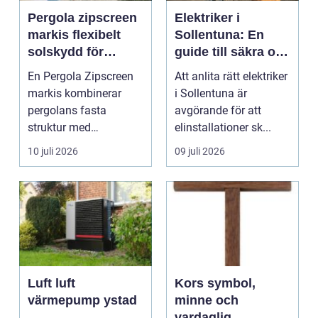
Pergola zipscreen
Elektriker i
markis flexibelt
Sollentuna: En
solskydd för
guide till säkra och
moderna uterum
pålitliga
En Pergola Zipscreen
Att anlita rätt elektriker
elinstallationer
markis kombinerar
i Sollentuna är
pergolans fasta
avgörande för att
struktur med
elinstallationer sk...
screenmarkisens
10 juli 2026
09 juli 2026
smarta solskydd....
Luft luft
Kors symbol,
värmepump ystad
minne och
vardaglig