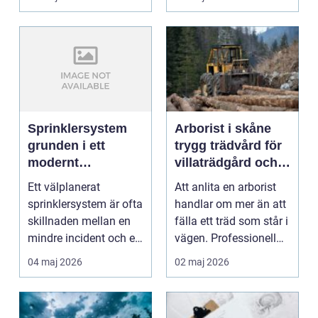
Området loc...
Sprinklersystem
Arborist i skåne
grunden i ett
trygg trädvård för
modernt
villaträdgård och
brandskydd
stadsmiljö
Ett välplanerat
Att anlita en arborist
sprinklersystem är ofta
handlar om mer än att
skillnaden mellan en
fälla ett träd som står i
mindre incident och en
vägen. Professionell
total förlust av...
trädvård...
04 maj 2026
02 maj 2026