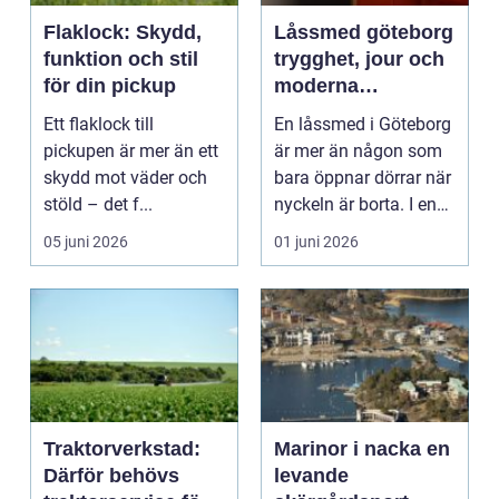
Flaklock: Skydd,
Låssmed göteborg
funktion och stil
trygghet, jour och
för din pickup
moderna
säkerhetslösninga
Ett flaklock till
En låssmed i Göteborg
r
pickupen är mer än ett
är mer än någon som
skydd mot väder och
bara öppnar dörrar när
stöld – det f...
nyckeln är borta. I en
storstad med...
05 juni 2026
01 juni 2026
Traktorverkstad:
Marinor i nacka en
Därför behövs
levande