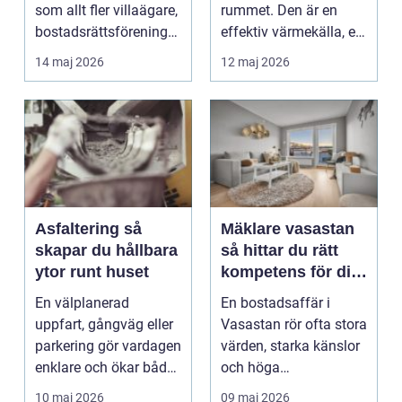
som allt fler villaägare,
rummet. Den är en
bostadsrättsföreningar
effektiv värmekälla, ett
och fastighetsä...
stycke kulturhist...
14 maj 2026
12 maj 2026
Asfaltering så
Mäklare vasastan
skapar du hållbara
så hittar du rätt
ytor runt huset
kompetens för din
bostadsaffär
En välplanerad
En bostadsaffär i
uppfart, gångväg eller
Vasastan rör ofta stora
parkering gör vardagen
värden, starka känslor
enklare och ökar både
och höga
trivsel och värde...
förväntningar.
10 maj 2026
09 maj 2026