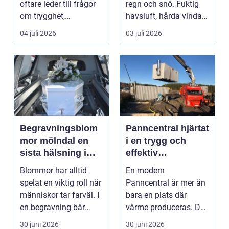
oftare leder till frågor
regn och snö. Fuktig
om trygghet,
havsluft, hårda vindar,
energioptimering oc...
saltstänk oc...
04 juli 2026
03 juli 2026
Begravningsblom
Panncentral hjärtat
mor mölndal en
i en trygg och
sista hälsning i
effektiv
blomsterform
värmeförsörjning
Blommor har alltid
En modern
spelat en viktig roll när
Panncentral är mer än
människor tar farväl. I
bara en plats där
en begravning bär
värme produceras. Den
varje färg, f...
är hjärtat i
30 juni 2026
30 juni 2026