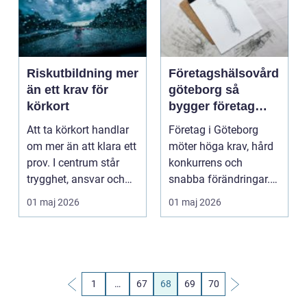
Riskutbildning mer
Företagshälsovård
än ett krav för
göteborg så
körkort
bygger företag
hållbar hälsa på
Att ta körkort handlar
Företag i Göteborg
jobbet
om mer än att klara ett
möter höga krav, hård
prov. I centrum står
konkurrens och
trygghet, ansvar och
snabba förändringar.
förståelse ...
Mitt i allt detta arbet...
01 maj 2026
01 maj 2026
1
…
67
68
69
70