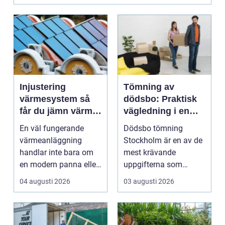
Injustering
Tömning av
värmesystem så
dödsbo: Praktisk
får du jämn värme
vägledning i en
och lägre
svår tid
En väl fungerande
Dödsbo tömning
energikostnad
värmeanläggning
Stockholm är en av de
handlar inte bara om
mest krävande
en modern panna eller
uppgifterna som
värmepump. Utan rätt
många f...
04 augusti 2026
03 augusti 2026
ba...