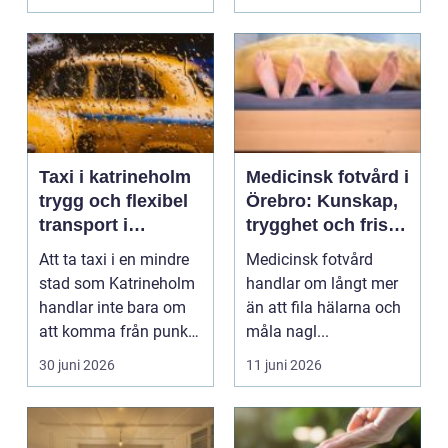
värmesystemet f...
Taxi i katrineholm
Medicinsk fotvård i
trygg och flexibel
Örebro: Kunskap,
transport i
trygghet och friska
vardagen
fötter
Att ta taxi i en mindre
Medicinsk fotvård
stad som Katrineholm
handlar om långt mer
handlar inte bara om
än att fila hälarna och
att komma från punkt
måla nagl...
A till punkt ...
30 juni 2026
11 juni 2026