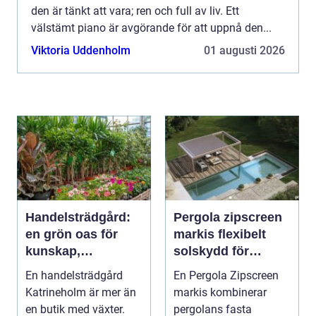
den är tänkt att vara; ren och full av liv. Ett
välstämt piano är avgörande för att uppnå den...
Viktoria Uddenholm
01 augusti 2026
Handelsträdgård:
Pergola zipscreen
en grön oas för
markis flexibelt
kunskap,
solskydd för
inspiration och
moderna uterum
En handelsträdgård
En Pergola Zipscreen
odlarglädje
Katrineholm är mer än
markis kombinerar
en butik med växter.
pergolans fasta