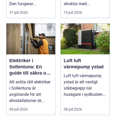
Den fungerar...
struktur med
screenmarkisens
31 juli 2026
10 juli 2026
smarta solskydd....
Elektriker i
Luft luft
Sollentuna: En
värmepump ystad
guide till säkra och
Luft luft värmepump
pålitliga
Att anlita rätt elektriker
ystad är ett vanligt
elinstallationer
i Sollentuna är
sökbegrepp när
avgörande för att
husägare i sydkusten
elinstallationer sk...
letar efter ett smart s...
09 juli 2026
08 juli 2026