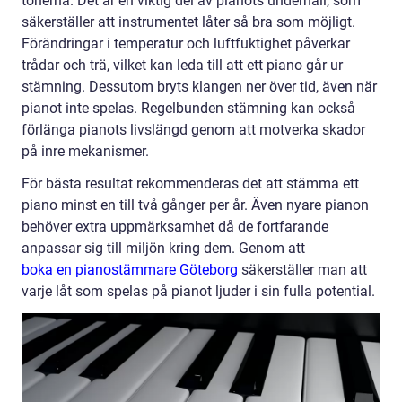
tonerna. Det är en viktig del av pianots underhåll, som
säkerställer att instrumentet låter så bra som möjligt.
Förändringar i temperatur och luftfuktighet påverkar
trådar och trä, vilket kan leda till att ett piano går ur
stämning. Dessutom bryts klangen ner över tid, även när
pianot inte spelas. Regelbunden stämning kan också
förlänga pianots livslängd genom att motverka skador
på inre mekanismer.
För bästa resultat rekommenderas det att stämma ett
piano minst en till två gånger per år. Även nyare pianon
behöver extra uppmärksamhet då de fortfarande
anpassar sig till miljön kring dem. Genom att
boka en pianostämmare Göteborg
säkerställer man att
varje låt som spelas på pianot ljuder i sin fulla potential.