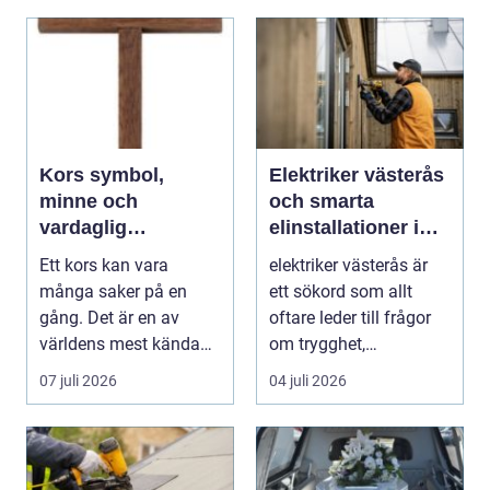
Kors symbol,
Elektriker västerås
minne och
och smarta
vardaglig
elinstallationer i
påminnelse
vardagen
Ett kors kan vara
elektriker västerås är
många saker på en
ett sökord som allt
gång. Det är en av
oftare leder till frågor
världens mest kända
om trygghet,
symboler, djupt
energioptimering oc...
07 juli 2026
04 juli 2026
förknippa...