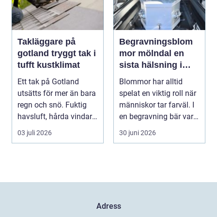
Takläggare på
Begravningsblom
gotland tryggt tak i
mor mölndal en
tufft kustklimat
sista hälsning i
blomsterform
Ett tak på Gotland
Blommor har alltid
utsätts för mer än bara
spelat en viktig roll när
regn och snö. Fuktig
människor tar farväl. I
havsluft, hårda vindar,
en begravning bär varje
saltstänk oc...
färg, f...
03 juli 2026
30 juni 2026
Adress