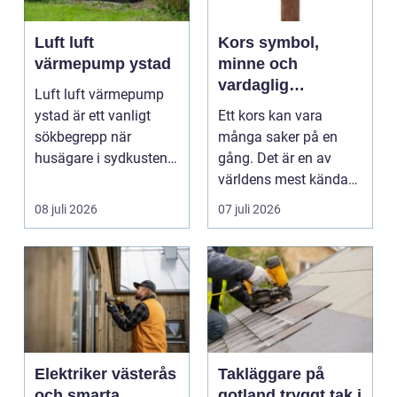
Luft luft
Kors symbol,
värmepump ystad
minne och
vardaglig
Luft luft värmepump
påminnelse
ystad är ett vanligt
Ett kors kan vara
sökbegrepp när
många saker på en
husägare i sydkusten
gång. Det är en av
letar efter ett smart s...
världens mest kända
symboler, djupt
08 juli 2026
07 juli 2026
förknippa...
Elektriker västerås
Takläggare på
och smarta
gotland tryggt tak i