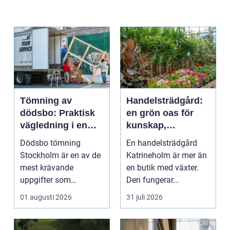
Tömning av
Handelsträdgård:
dödsbo: Praktisk
en grön oas för
vägledning i en
kunskap,
känslig situation
inspiration och
Dödsbo tömning
En handelsträdgård
odlarglädje
Stockholm är en av de
Katrineholm är mer än
mest krävande
en butik med växter.
uppgifter som
Den fungerar...
närst&arin...
01 augusti 2026
31 juli 2026