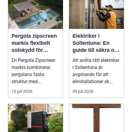
Pergola zipscreen
Elektriker i
markis flexibelt
Sollentuna: En
solskydd för
guide till säkra och
moderna uterum
pålitliga
En Pergola Zipscreen
Att anlita rätt elektriker
elinstallationer
markis kombinerar
i Sollentuna är
pergolans fasta
avgörande för att
struktur med
elinstallationer sk...
screenmarkisens
10 juli 2026
09 juli 2026
smarta solskydd....