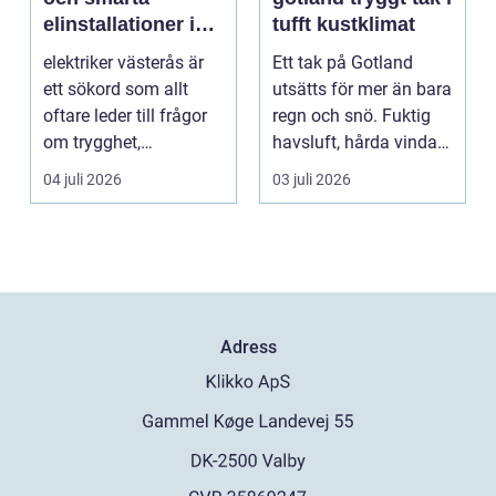
elinstallationer i
tufft kustklimat
vardagen
elektriker västerås är
Ett tak på Gotland
ett sökord som allt
utsätts för mer än bara
oftare leder till frågor
regn och snö. Fuktig
om trygghet,
havsluft, hårda vindar,
energioptimering oc...
saltstänk oc...
04 juli 2026
03 juli 2026
Adress