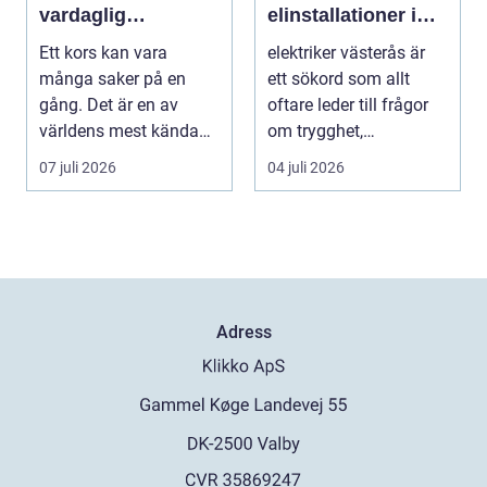
vardaglig
elinstallationer i
påminnelse
vardagen
Ett kors kan vara
elektriker västerås är
många saker på en
ett sökord som allt
gång. Det är en av
oftare leder till frågor
världens mest kända
om trygghet,
symboler, djupt
energioptimering oc...
07 juli 2026
04 juli 2026
förknippa...
Adress