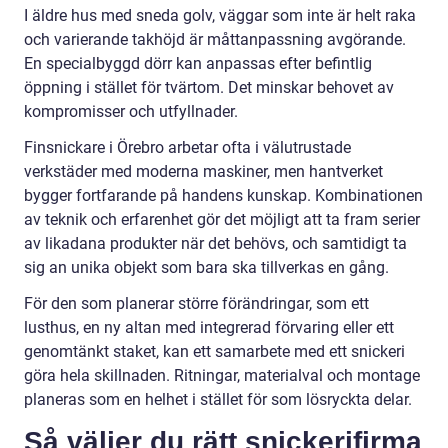
I äldre hus med sneda golv, väggar som inte är helt raka
och varierande takhöjd är måttanpassning avgörande.
En specialbyggd dörr kan anpassas efter befintlig
öppning i stället för tvärtom. Det minskar behovet av
kompromisser och utfyllnader.
Finsnickare i Örebro arbetar ofta i välutrustade
verkstäder med moderna maskiner, men hantverket
bygger fortfarande på handens kunskap. Kombinationen
av teknik och erfarenhet gör det möjligt att ta fram serier
av likadana produkter när det behövs, och samtidigt ta
sig an unika objekt som bara ska tillverkas en gång.
För den som planerar större förändringar, som ett
lusthus, en ny altan med integrerad förvaring eller ett
genomtänkt staket, kan ett samarbete med ett snickeri
göra hela skillnaden. Ritningar, materialval och montage
planeras som en helhet i stället för som lösryckta delar.
Så väljer du rätt snickerifirma