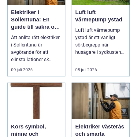
Elektriker i
Luft luft
Sollentuna: En
värmepump ystad
guide till säkra och
Luft luft värmepump
pålitliga
Att anlita rätt elektriker
ystad är ett vanligt
elinstallationer
i Sollentuna är
sökbegrepp när
avgörande för att
husägare i sydkusten
elinstallationer sk...
letar efter ett smart s...
09 juli 2026
08 juli 2026
Kors symbol,
Elektriker västerås
minne och
och smarta