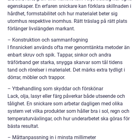
egenskaper. En erfaren snickare kan förklara skillnaden i
hårdhet, formstabilitet och hur materialet beter sig
utomhus respektive inomhus. Rätt träslag på rätt plats
förlänger livslängden markant.
– Konstruktion och sammanfogning
I finsnickeri används ofta mer genomtänkta metoder än
enbart skruv och spik. Tappar, sinkor och andra
träförband ger starka, snygga skarvar som tål tidens
tand och rörelser i materialet. Det märks extra tydligt i
dörrar, möbler och trappor.
– Ytbehandling som skyddar och förskönar
Lack, olja, lasyr eller färg påverkar både utseende och
tålighet. En snickare som arbetar dagligen med olika
system vet vilka produkter som håller bra i sol, regn och
temperaturväxlingar, och hur underarbetet ska göras för
bästa resultat.
– Måttanpassning in i minsta millimeter