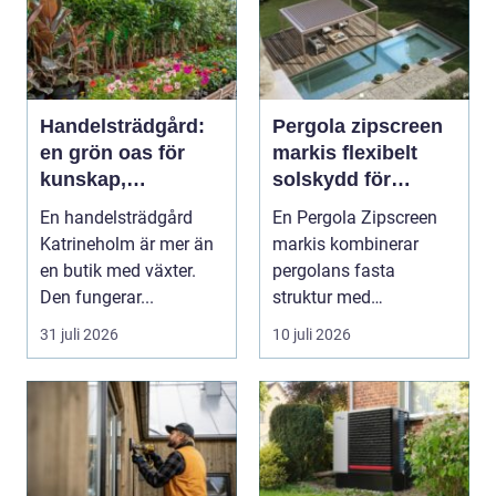
Handelsträdgård:
Pergola zipscreen
en grön oas för
markis flexibelt
kunskap,
solskydd för
inspiration och
moderna uterum
En handelsträdgård
En Pergola Zipscreen
odlarglädje
Katrineholm är mer än
markis kombinerar
en butik med växter.
pergolans fasta
Den fungerar...
struktur med
screenmarkisens
31 juli 2026
10 juli 2026
smarta solskydd....