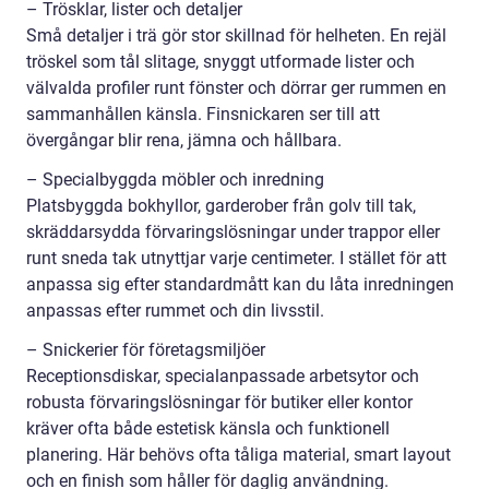
– Trösklar, lister och detaljer
Små detaljer i trä gör stor skillnad för helheten. En rejäl
tröskel som tål slitage, snyggt utformade lister och
välvalda profiler runt fönster och dörrar ger rummen en
sammanhållen känsla. Finsnickaren ser till att
övergångar blir rena, jämna och hållbara.
– Specialbyggda möbler och inredning
Platsbyggda bokhyllor, garderober från golv till tak,
skräddarsydda förvaringslösningar under trappor eller
runt sneda tak utnyttjar varje centimeter. I stället för att
anpassa sig efter standardmått kan du låta inredningen
anpassas efter rummet och din livsstil.
– Snickerier för företagsmiljöer
Receptionsdiskar, specialanpassade arbetsytor och
robusta förvaringslösningar för butiker eller kontor
kräver ofta både estetisk känsla och funktionell
planering. Här behövs ofta tåliga material, smart layout
och en finish som håller för daglig användning.