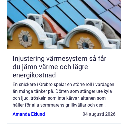
Injustering värmesystem så får
du jämn värme och lägre
energikostnad
En snickare i Örebro spelar en större roll i vardagen
än många tänker på. Dörren som stänger ute kyla
och ljud, tröskeln som inte kärvar, altanen som
håller för alla sommarens grillkvällar och den
specialbyggda förvaringen som faktiskt rymmer
Amanda Eklund
04 augusti 2026
allt ba...