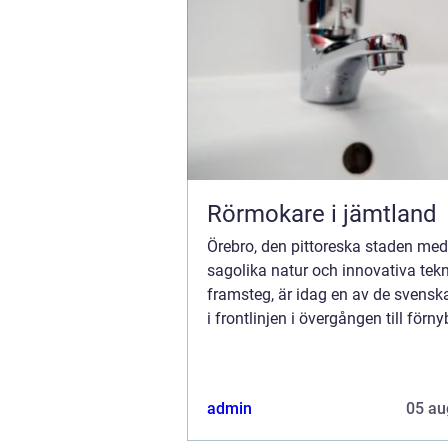
Rörmokare i jämtland
Örebro, den pittoreska staden med
sagolika natur och innovativa tek
framsteg, är idag en av de svensk
i frontlinjen i övergången till förn
energikällor. Solpaneler, en av de 
lovande...
admin
05 au