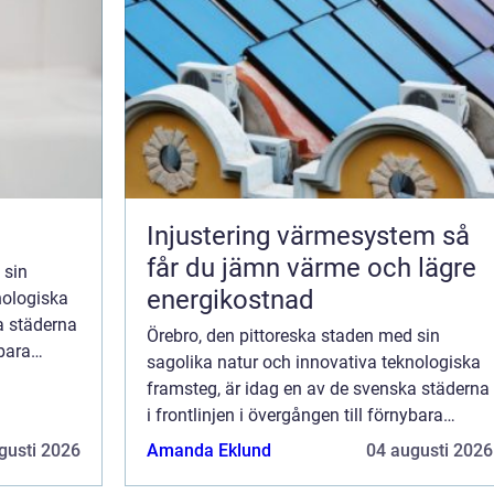
Injustering värmesystem så
får du jämn värme och lägre
 sin
energikostnad
nologiska
a städerna
Örebro, den pittoreska staden med sin
ybara
sagolika natur och innovativa teknologiska
mest
framsteg, är idag en av de svenska städerna
i frontlinjen i övergången till förnybara
energikällor. Solpaneler, en av de mest
gusti 2026
Amanda Eklund
04 augusti 2026
lovande...