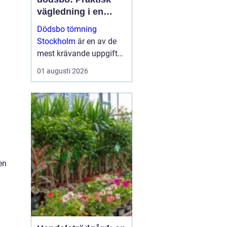
vägledning i en
känslig situation
Dödsbo tömning
Stockholm
är en av de
mest krävande uppgifter
som närstående kan
01 augusti 2026
ställas inför, både
känslom&au...
en