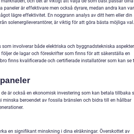
å marknaden, och det är viktigt att välja de som bäst passar dina
ssa paneler är effektivare men också dyrare, medan andra kan va
ot lägre effektivitet. En noggrann analys av ditt hem eller din
n solenergileverantörer, är viktig för att göra bästa möjliga val
ss som involverar både elektriska och byggnadstekniska aspekter
r följer de lagar och föreskrifter som finns för att säkerställa en
bro finns kvalificerade och certifierade installatörer som kan se ti
paneler
n; de är också en ekonomisk investering som kan betala tillbaka 
i minska beroendet av fossila bränslen och bidra till en hållbar
enerationer.
ka en signifikant minskning i dina elräkningar. Överskottet av