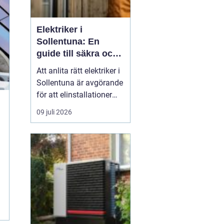
Elektriker i
Sollentuna: En
guide till säkra och
pålitliga
Att anlita rätt elektriker i
elinstallationer
Sollentuna är avgörande
för att elinstallationer
ska fungera säkert,
09 juli 2026
effektivt och enligt
gällande regelverk.
Oavsett om det gäller ett
mindre arbete i hemmet
eller ett mer omfattande
pr...