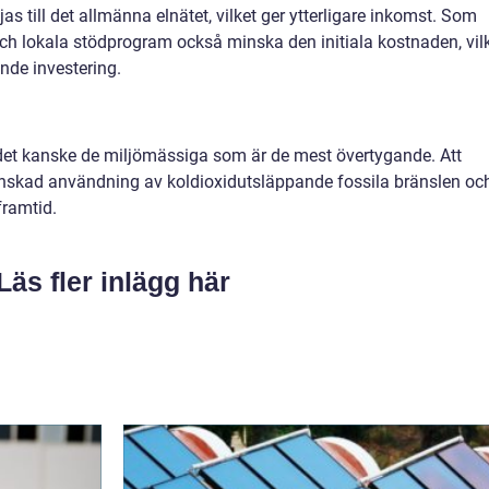
s till det allmänna elnätet, vilket ger ytterligare inkomst. Som
och lokala stödprogram också minska den initiala kostnaden, vil
ande investering.
det kanske de miljömässiga som är de mest övertygande. Att
n minskad användning av koldioxidutsläppande fossila bränslen oc
framtid.
Läs fler inlägg här