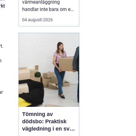
värmeanläggning
rkt
handlar inte bara om en
modern panna eller
04 augusti 2026
värmepump. Utan rätt
balans i radiatorer, rör
och cirkulationspumpar
försvinner en stor del av
t.
effekten på vägen.
Många fastighetsägare
n
märker det som kalla
hörn, överhettad...
ar
Tömning av
dödsbo: Praktisk
vägledning i en svår