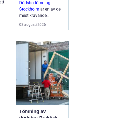
tid
att
Dödsbo tömning
Stockholm
är en av de
mest krävande
uppgifterna som många
03 augusti 2026
förr eller senare behöver
hantera. Uppgiften är ...
Tömning av
dödsbo: Praktisk