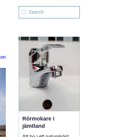
ion
Rörmokare i
jämtland
Att bo i ett naturskönt