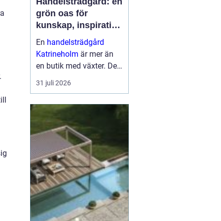
Handelsträdgård: en
grön oas för
ra
kunskap, inspiration
och odlarglädje
.
En
handelsträdgård
Katrineholm
är mer än
en butik med växter. Den
.
fungerar som en
31 juli 2026
mötesplats för
ll
människor som vill
skapa trivsel...
sig