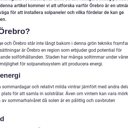
denna artikel kommer vi att utforska varför Örebro är en utmä
lväga för att installera solpaneler och vilka fördelar de kan ge
en.
 Örebro?
ige och Örebro står inte långt bakom i denna grön tekniks framfar
sättningar är Örebro en region som erbjuder god potential för
anande solförhållanden. Staden har många soltimmar under våre
möjlighet för solpanelssystem att producera energi.
lenergi
a sommardagar och relativt milda vintrar jämfört med andra del
isk plats för att samla in solstrålar. Även om vintern kan vara mörk
 av sommarhalvåret då solen är en pålitlig och oavbruten
öd