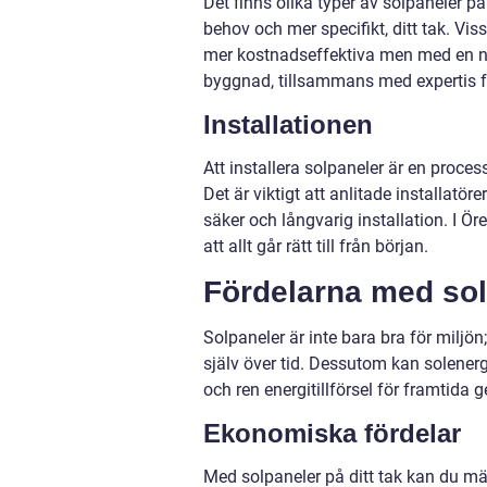
Det finns olika typer av solpaneler p
behov och mer specifikt, ditt tak. Vi
mer kostnadseffektiva men med en någ
byggnad, tillsammans med expertis frå
Installationen
Att installera solpaneler är en proce
Det är viktigt att anlitade installatöre
säker och långvarig installation. I Öre
att allt går rätt till från början.
Fördelarna med sol
Solpaneler är inte bara bra för miljö
själv över tid. Dessutom kan solenerg
och ren energitillförsel för framtida g
Ekonomiska fördelar
Med solpaneler på ditt tak kan du mär