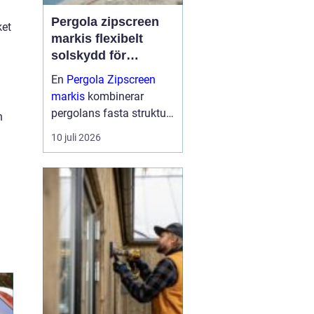
Pergola zipscreen
ket
markis flexibelt
solskydd för
moderna uterum
En
Pergola Zipscreen
markis
kombinerar
pergolans fasta struktur
h
med screenmarkisens
10 juli 2026
smarta solskydd.
Resultatet blir ett uterum
som går att använda
större delen av året, med
bra skydd mot sol, vind
och reg...