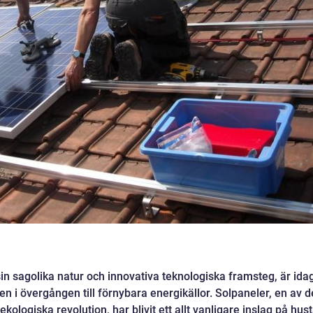
in sagolika natur och innovativa teknologiska framsteg, är ida
en i övergången till förnybara energikällor. Solpaneler, en av d
ologiska revolution, har blivit ett allt vanligare inslag på hus