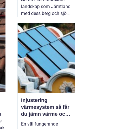
landskap som Jämtland
med dess berg och sjöar
är en dröm för många.
Dock kan det kalla
klimatet och det
avlägsna läget innebära
utmaningar när det
kommer till vatten- och
värmeförsörjning,
05
augusti 2026
Injustering
värmesystem så får
g
du jämn värme och
e
lägre energikostnad
En väl fungerande
tak