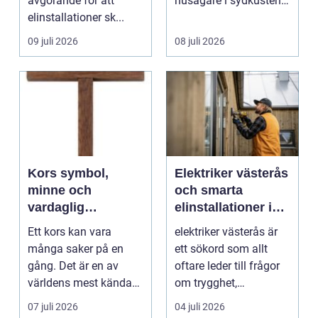
avgörande för att
husägare i sydkusten
elinstallationer sk...
letar efter ett smart s...
09 juli 2026
08 juli 2026
Kors symbol,
Elektriker västerås
minne och
och smarta
vardaglig
elinstallationer i
påminnelse
vardagen
Ett kors kan vara
elektriker västerås är
många saker på en
ett sökord som allt
gång. Det är en av
oftare leder till frågor
världens mest kända
om trygghet,
symboler, djupt
energioptimering oc...
07 juli 2026
04 juli 2026
förknippa...