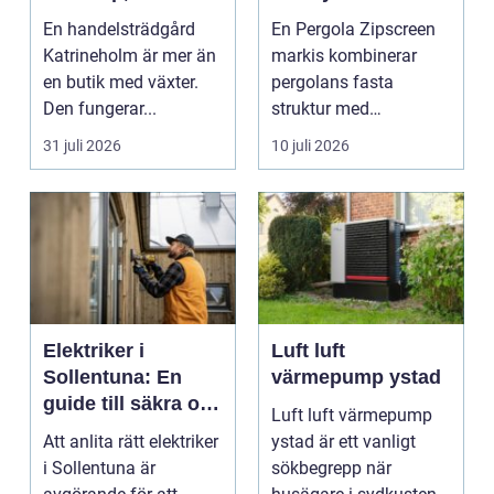
inspiration och
moderna uterum
En handelsträdgård
En Pergola Zipscreen
odlarglädje
Katrineholm är mer än
markis kombinerar
en butik med växter.
pergolans fasta
Den fungerar...
struktur med
screenmarkisens
31 juli 2026
10 juli 2026
smarta solskydd....
Elektriker i
Luft luft
Sollentuna: En
värmepump ystad
guide till säkra och
Luft luft värmepump
pålitliga
Att anlita rätt elektriker
ystad är ett vanligt
elinstallationer
i Sollentuna är
sökbegrepp när