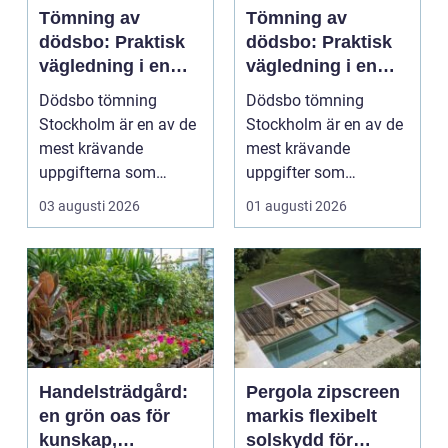
Tömning av
Tömning av
dödsbo: Praktisk
dödsbo: Praktisk
vägledning i en
vägledning i en
svår tid
känslig situation
Dödsbo tömning
Dödsbo tömning
Stockholm är en av de
Stockholm är en av de
mest krävande
mest krävande
uppgifterna som
uppgifter som
många f...
närst&arin...
03 augusti 2026
01 augusti 2026
Handelsträdgård:
Pergola zipscreen
en grön oas för
markis flexibelt
kunskap,
solskydd för