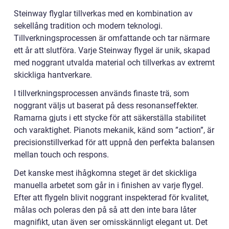
Steinway flyglar tillverkas med en kombination av
sekellång tradition och modern teknologi.
Tillverkningsprocessen är omfattande och tar närmare
ett år att slutföra. Varje Steinway flygel är unik, skapad
med noggrant utvalda material och tillverkas av extremt
skickliga hantverkare.
I tillverkningsprocessen används finaste trä, som
noggrant väljs ut baserat på dess resonanseffekter.
Ramarna gjuts i ett stycke för att säkerställa stabilitet
och varaktighet. Pianots mekanik, känd som ”action”, är
precisionstillverkad för att uppnå den perfekta balansen
mellan touch och respons.
Det kanske mest ihågkomna steget är det skickliga
manuella arbetet som går in i finishen av varje flygel.
Efter att flygeln blivit noggrant inspekterad för kvalitet,
målas och poleras den på så att den inte bara låter
magnifikt, utan även ser omisskännligt elegant ut. Det