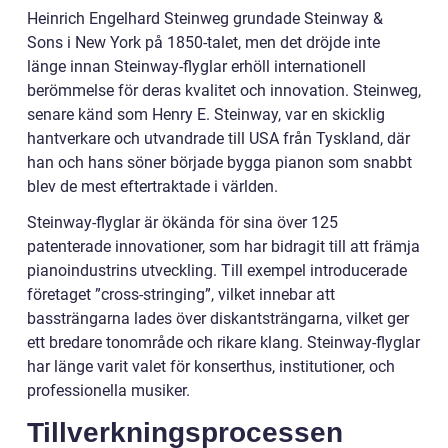
Heinrich Engelhard Steinweg grundade Steinway &
Sons i New York på 1850-talet, men det dröjde inte
länge innan Steinway-flyglar erhöll internationell
berömmelse för deras kvalitet och innovation. Steinweg,
senare känd som Henry E. Steinway, var en skicklig
hantverkare och utvandrade till USA från Tyskland, där
han och hans söner började bygga pianon som snabbt
blev de mest eftertraktade i världen.
Steinway-flyglar är ökända för sina över 125
patenterade innovationer, som har bidragit till att främja
pianoindustrins utveckling. Till exempel introducerade
företaget ”cross-stringing”, vilket innebar att
bassträngarna lades över diskantsträngarna, vilket ger
ett bredare tonområde och rikare klang. Steinway-flyglar
har länge varit valet för konserthus, institutioner, och
professionella musiker.
Tillverkningsprocessen