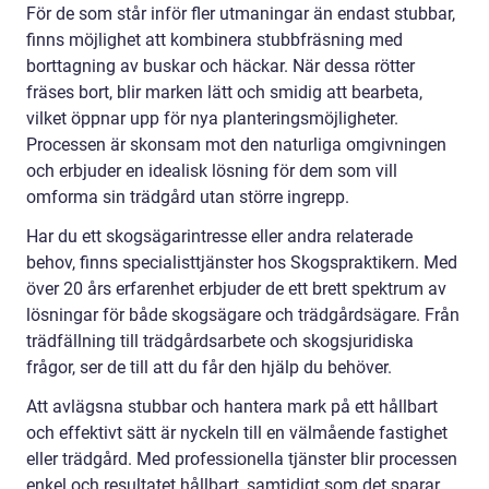
För de som står inför fler utmaningar än endast stubbar,
finns möjlighet att kombinera stubbfräsning med
borttagning av buskar och häckar. När dessa rötter
fräses bort, blir marken lätt och smidig att bearbeta,
vilket öppnar upp för nya planteringsmöjligheter.
Processen är skonsam mot den naturliga omgivningen
och erbjuder en idealisk lösning för dem som vill
omforma sin trädgård utan större ingrepp.
Har du ett skogsägarintresse eller andra relaterade
behov, finns specialisttjänster hos Skogspraktikern. Med
över 20 års erfarenhet erbjuder de ett brett spektrum av
lösningar för både skogsägare och trädgårdsägare. Från
trädfällning till trädgårdsarbete och skogsjuridiska
frågor, ser de till att du får den hjälp du behöver.
Att avlägsna stubbar och hantera mark på ett hållbart
och effektivt sätt är nyckeln till en välmående fastighet
eller trädgård. Med professionella tjänster blir processen
enkel och resultatet hållbart, samtidigt som det sparar