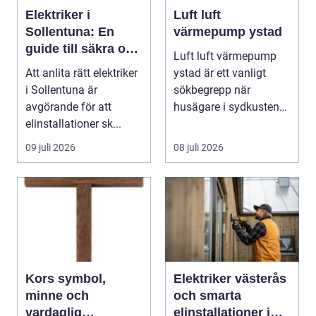
Elektriker i
Luft luft
Sollentuna: En
värmepump ystad
guide till säkra och
Luft luft värmepump
pålitliga
Att anlita rätt elektriker
ystad är ett vanligt
elinstallationer
i Sollentuna är
sökbegrepp när
avgörande för att
husägare i sydkusten
elinstallationer sk...
letar efter ett smart s...
09 juli 2026
08 juli 2026
Kors symbol,
Elektriker västerås
minne och
och smarta
vardaglig
elinstallationer i