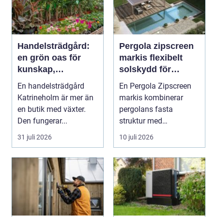
Handelsträdgård:
Pergola zipscreen
en grön oas för
markis flexibelt
kunskap,
solskydd för
inspiration och
moderna uterum
En handelsträdgård
En Pergola Zipscreen
odlarglädje
Katrineholm är mer än
markis kombinerar
en butik med växter.
pergolans fasta
Den fungerar...
struktur med
screenmarkisens
31 juli 2026
10 juli 2026
smarta solskydd....