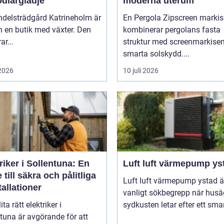
odlarglädje
moderna uterum
ndelsträdgård Katrineholm är
En Pergola Zipscreen markis
 en butik med växter. Den
kombinerar pergolans fasta
ar...
struktur med screenmarkise
smarta solskydd....
 2026
10 juli 2026
riker i Sollentuna: En
Luft luft värmepump ys
 till säkra och pålitliga
Luft luft värmepump ystad är
tallationer
vanligt sökbegrepp när husä
ita rätt elektriker i
sydkusten letar efter ett smart
tuna är avgörande för att