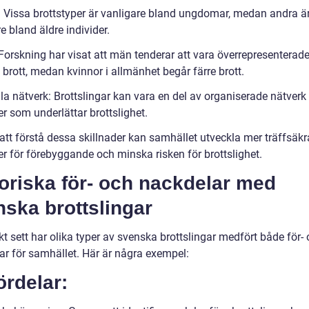
r: Vissa brottstyper är vanligare bland ungdomar, medan andra ä
e bland äldre individer.
Forskning har visat att män tenderar att vara överrepresenterade
 brott, medan kvinnor i allmänhet begår färre brott.
la nätverk: Brottslingar kan vara en del av organiserade nätverk 
r som underlättar brottslighet.
tt förstå dessa skillnader kan samhället utveckla mer träffsäkr
er för förebyggande och minska risken för brottslighet.
oriska för- och nackdelar med
ska brottslingar
kt sett har olika typer av svenska brottslingar medfört både för-
ar för samhället. Här är några exempel:
ördelar: