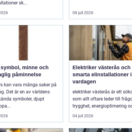
llationer sk...
 2026
08 juli 2026
h
Elektriker västerås och
aglig påminnelse
smarta elinstallationer i
vardagen
ors kan vara många saker på
g. Det är en av världens
elektriker västerås är ett sök
kända symboler, djupt
som allt oftare leder till frå
ppa...
trygghet, energioptimering oc
 2026
04 juli 2026