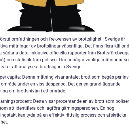
förstå omfattningen och frekvensen av brottslighet i Sverige är
tiva mätningar av brottslingar väsentliga. Det finns flera källor
a sådana data, inklusive officiella rapporter från Brottsförebyg
Brå) och statistik från polisen. Här är några vanliga mätningar 
 för att analysera brottslighet i Sverige:
 per capita: Denna mätning visar antalet brott som begås per inv
st område under en viss tidsperiod. Det ger en grundläggande
ning om brottsnivån i ett område.
larningsprocent: Detta visar procentandelen av brott som polise
nom att identifiera och lagföra gärningspersonen. En hög
ingstakt kan tyda på en effektiv rättslig process och afskräcka
ghet.