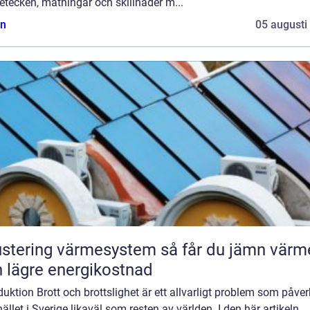
tecken, mätningar och skillnader m...
n
05 augusti
tering värmesystem så får du jämn värme
 lägre energikostnad
duktion Brott och brottslighet är ett allvarligt problem som påver
llet i Sverige likaväl som resten av världen. I den här artikeln