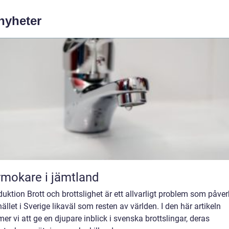
 nyheter
mokare i jämtland
duktion Brott och brottslighet är ett allvarligt problem som påver
llet i Sverige likaväl som resten av världen. I den här artikeln
r vi att ge en djupare inblick i svenska brottslingar, deras