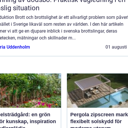
slig situation
duktion Brott och brottslighet är ett allvarligt problem som påver
llet i Sverige likaväl som resten av världen. I den här artikeln
r vi att ge en djupare inblick i svenska brottslingar, deras
tecken, mätningar och skillnader m...
oria Uddenholm
01 augusti
elsträdgård: en grön
Pergola zipscreen mark
ör kunskap, inspiration
flexibelt solskydd för