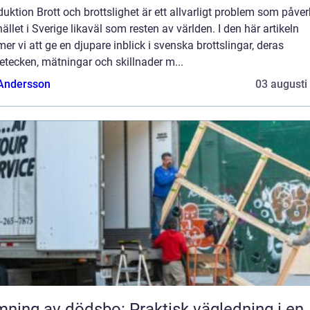
duktion Brott och brottslighet är ett allvarligt problem som påver
llet i Sverige likaväl som resten av världen. I den här artikeln
r vi att ge en djupare inblick i svenska brottslingar, deras
tecken, mätningar och skillnader m...
 Andersson
03 augusti
ning av dödsbo: Praktisk vägledning i en