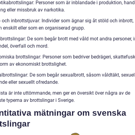
tikabrottslingar: Personer som är inblandade i produktion, hande
ng eller missbruk av narkotika.
- och inbrottstjuvar: Individer som ägnar sig åt stöld och inbrott,
n enskilt eller som en organiserad grupp.
sbrottslingar: De som begår brott med våld mot andra personer, i
del, överfall och mord.
miska brottslingar: Personer som bedriver bedrägeri, skattefusk 
orm av ekonomiskt brottslighet.
albrottslingar: De som begår sexualbrott, såsom våldtäkt, sexuel
nde eller sexuellt ofredande.
ista är inte uttömmande, men ger en översikt över några av de
te typerna av brottslingar i Sverige.
ntitativa mätningar om svenska
tslingar