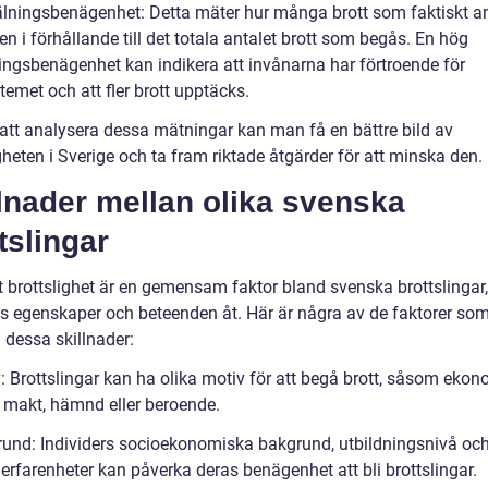
lningsbenägenhet: Detta mäter hur många brott som faktiskt 
isen i förhållande till det totala antalet brott som begås. En hög
ngsbenägenhet kan indikera att invånarna har förtroende för
temet och att fler brott upptäcks.
tt analysera dessa mätningar kan man få en bättre bild av
gheten i Sverige och ta fram riktade åtgärder för att minska den.
lnader mellan olika svenska
tslingar
t brottslighet är en gemensam faktor bland svenska brottslingar, 
as egenskaper och beteenden åt. Här är några av de faktorer so
ll dessa skillnader:
v: Brottslingar kan ha olika motiv för att begå brott, såsom eko
, makt, hämnd eller beroende.
rund: Individers socioekonomiska bakgrund, utbildningsnivå oc
 erfarenheter kan påverka deras benägenhet att bli brottslingar.