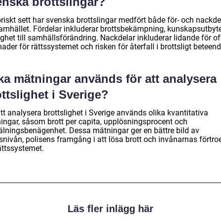
enska brottslingar?
riskt sett har svenska brottslingar medfört både för- och nackde
samhället. Fördelar inkluderar brottsbekämpning, kunskapsutbyt
ghet till samhällsförändring. Nackdelar inkluderar lidande för of
ader för rättssystemet och risken för återfall i brottsligt beteend
ka mätningar används för att analysera
ttslighet i Sverige?
tt analysera brottslighet i Sverige används olika kvantitativa
ingar, såsom brott per capita, upplösningsprocent och
lningsbenägenhet. Dessa mätningar ger en bättre bild av
tsnivån, polisens framgång i att lösa brott och invånarnas förtr
ättssystemet.
Läs fler inlägg här