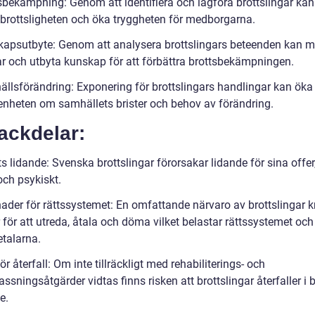
tsbekämpning: Genom att identifiera och lagföra brottslingar ka
brottsligheten och öka tryggheten för medborgarna.
kapsutbyte: Genom att analysera brottslingars beteenden kan 
r och utbyta kunskap för att förbättra brottsbekämpningen.
ällsförändring: Exponering för brottslingars handlingar kan öka
nheten om samhällets brister och behov av förändring.
ackdelar:
ts lidande: Svenska brottslingar förorsakar lidande för sina offe
och psykiskt.
nader för rättssystemet: En omfattande närvaro av brottslingar k
 för att utreda, åtala och döma vilket belastar rättssystemet och
etalarna.
för återfall: Om inte tillräckligt med rehabiliterings- och
ssningsåtgärder vidtas finns risken att brottslingar återfaller i b
e.