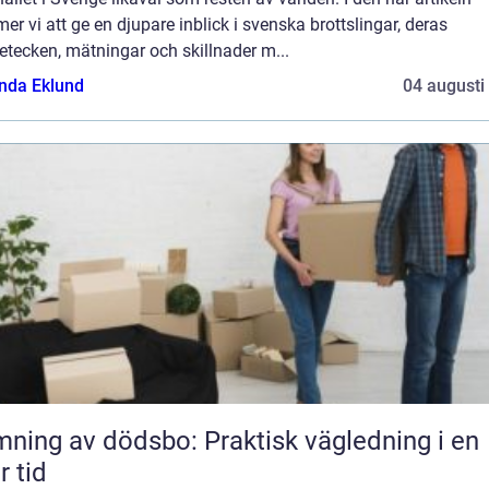
r vi att ge en djupare inblick i svenska brottslingar, deras
tecken, mätningar och skillnader m...
da Eklund
04 augusti
ning av dödsbo: Praktisk vägledning i en
r tid