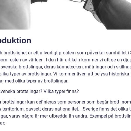
oduktion
h brottslighet är ett allvarligt problem som påverkar samhället i
som resten av världen. I den här artikeln kommer vi att ge en dju
i svenska brottslingar, deras kännetecken, mätningar och skillna
lika typer av brottslingar. Vi kommer även att belysa historiska 
r med olika typer av brottslingar.
venska brottslingar? Vilka typer finns?
 brottslingar kan definieras som personer som begår brott inom
 territorium, oavsett deras nationalitet. I Sverige finns det olika 
ingar, varav några är mer utbredda än andra. Exempel på brottsli
ar: