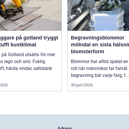
gare på gotland tryggt
Begravningsblommor
 tufft kustklimat
mölndal en sista hälsning i
blomsterform
k på Gotland utsätts för mer
a regn och snö. Fuktig
Blommor har alltid spelat en 
ft, hårda vindar, saltstänk
roll när människor tar farväl.
begravning bär varje färg, f...
 2026
30 juni 2026
Adress