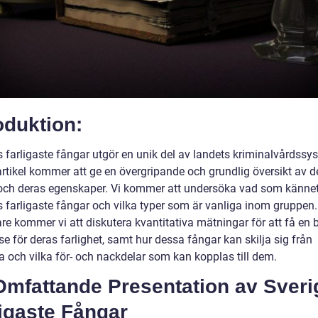
oduktion:
s farligaste fångar utgör en unik del av landets kriminalvårdssy
rtikel kommer att ge en övergripande och grundlig översikt av 
och deras egenskaper. Vi kommer att undersöka vad som känne
s farligaste fångar och vilka typer som är vanliga inom gruppen.
are kommer vi att diskutera kvantitativa mätningar för att få en b
se för deras farlighet, samt hur dessa fångar kan skilja sig från
a och vilka för- och nackdelar som kan kopplas till dem.
Omfattande Presentation av Sveri
igaste Fångar