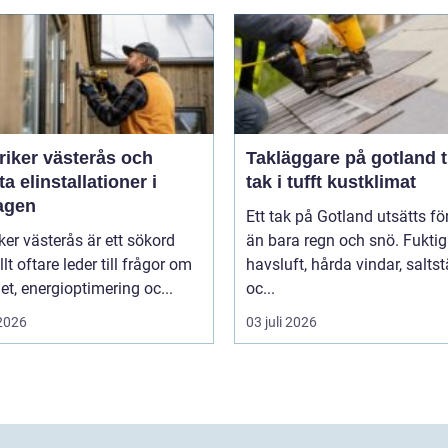
riker västerås och
Takläggare på gotland tryggt
a elinstallationer i
tak i tufft kustklimat
agen
Ett tak på Gotland utsätts fö
iker västerås är ett sökord
än bara regn och snö. Fuktig
lt oftare leder till frågor om
havsluft, hårda vindar, salts
et, energioptimering oc...
oc...
 2026
03 juli 2026