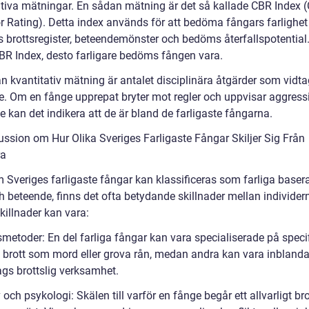
ativa mätningar. En sådan mätning är det så kallade CBR Index (
r Rating). Detta index används för att bedöma fångars farlighet
s brottsregister, beteendemönster och bedöms återfallspotential
BR Index, desto farligare bedöms fången vara.
n kvantitativ mätning är antalet disciplinära åtgärder som vidta
e. Om en fånge upprepat bryter mot regler och uppvisar aggress
 kan det indikera att de är bland de farligaste fångarna.
ussion om Hur Olika Sveriges Farligaste Fångar Skiljer Sig Från
ra
Sveriges farligaste fångar kan klassificeras som farliga baserat
h beteende, finns det ofta betydande skillnader mellan individer
killnader kan vara:
smetoder: En del farliga fångar kan vara specialiserade på speci
v brott som mord eller grova rån, medan andra kan vara inblanda
ags brottslig verksamhet.
 och psykologi: Skälen till varför en fånge begår ett allvarligt br