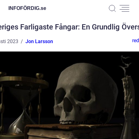
INFOFÖRDIG.
se
riges Farligaste Fångar: En Grundlig Över
red
sti 2023
Jon Larsson