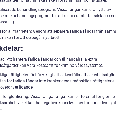
tsåtgärder för att minska risken för rymningar och attacker.
aliserade behandlingsprogram: Vissa fångar kan dra nytta av
iserade behandlingsprogram för att reducera återfallsrisk och so
assning.
 för allmänheten: Genom att separera farliga fångar från samhä
risken för att de begår nya brott.
kdelar:
d: Att hantera farliga fångar och tillhandahålla extra
tsåtgärder kan vara kostsamt för kriminalvårdssystemet.
iga rättigheter: Det är viktigt att säkerställa att säkerhetsåtgär
as för farliga fångar inte kränker deras mänskliga rättigheter el
överdrivet lidande.
 för glorifiering: Vissa farliga fångar kan bli föremål för glorifie
samhet, vilket kan ha negativa konsekvenser för både dem sjä
et.