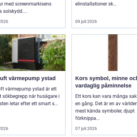
tur med screenmarkisens
elinstallationer sk...
 solskydd....
 2026
09 juli 2026
 luft värmepump ystad
Kors symbol, minne och
vardaglig påminnelse
uft värmepump ystad är ett
t sökbegrepp när husägare i
Ett kors kan vara många sak
ten letar efter ett smart s...
en gång. Det är en av världe
mest kända symboler, djupt
förknippa...
 2026
07 juli 2026