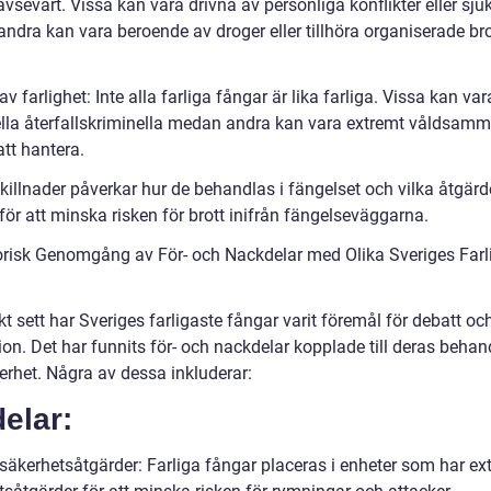
avsevärt. Vissa kan vara drivna av personliga konflikter eller sj
ndra kan vara beroende av droger eller tillhöra organiserade bro
av farlighet: Inte alla farliga fångar är lika farliga. Vissa kan var
ella återfallskriminella medan andra kan vara extremt våldsam
tt hantera.
killnader påverkar hur de behandlas i fängelset och vilka åtgär
ör att minska risken för brott inifrån fängelseväggarna.
orisk Genomgång av För- och Nackdelar med Olika Sveriges Farl
kt sett har Sveriges farligaste fångar varit föremål för debatt oc
on. Det har funnits för- och nackdelar kopplade till deras behan
erhet. Några av dessa inkluderar:
elar:
 säkerhetsåtgärder: Farliga fångar placeras i enheter som har ex