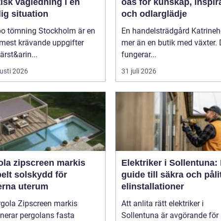
isk vägledning i en
oas för kunskap, inspir
ig situation
och odlarglädje
o tömning Stockholm är en
En handelsträdgård Katrineh
 mest krävande uppgifter
mer än en butik med växter.
rst&arin...
fungerar...
usti 2026
31 juli 2026
ola zipscreen markis
Elektriker i Sollentuna:
belt solskydd för
guide till säkra och påli
rna uterum
elinstallationer
rgola Zipscreen markis
Att anlita rätt elektriker i
nerar pergolans fasta
Sollentuna är avgörande för 