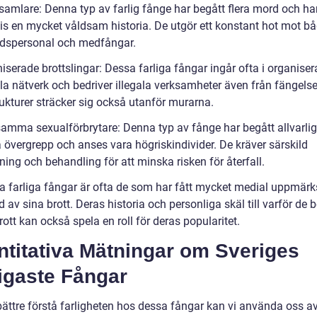
samlare: Denna typ av farlig fånge har begått flera mord och ha
vis en mycket våldsam historia. De utgör ett konstant hot mot b
dspersonal och medfångar.
iserade brottslingar: Dessa farliga fångar ingår ofta i organise
la nätverk och bedriver illegala verksamheter även från fängelse
ukturer sträcker sig också utanför murarna.
samma sexualförbrytare: Denna typ av fånge har begått allvarli
a övergrepp och anses vara högriskindivider. De kräver särskild
ing och behandling för att minska risken för återfall.
a farliga fångar är ofta de som har fått mycket medial uppmär
 av sina brott. Deras historia och personliga skäl till varför de 
ott kan också spela en roll för deras popularitet.
ntitativa Mätningar om Sveriges
igaste Fångar
 bättre förstå farligheten hos dessa fångar kan vi använda oss a