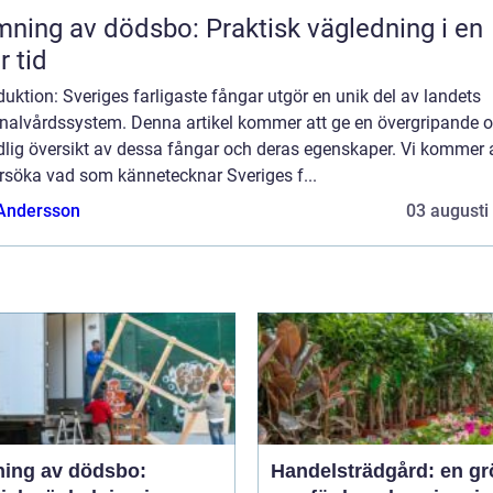
ning av dödsbo: Praktisk vägledning i en
r tid
duktion: Sveriges farligaste fångar utgör en unik del av landets
inalvårdssystem. Denna artikel kommer att ge en övergripande 
dlig översikt av dessa fångar och deras egenskaper. Vi kommer 
rsöka vad som kännetecknar Sveriges f...
 Andersson
03 augusti
ing av dödsbo:
Handelsträdgård: en gr