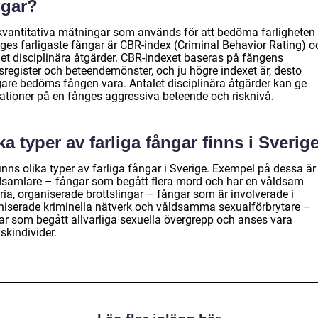
ngar?
kvantitativa mätningar som används för att bedöma farligheten
iges farligaste fångar är CBR-index (Criminal Behavior Rating) o
let disciplinära åtgärder. CBR-indexet baseras på fångens
sregister och beteendemönster, och ju högre indexet är, desto
igare bedöms fången vara. Antalet disciplinära åtgärder kan ge
kationer på en fånges aggressiva beteende och risknivå.
ka typer av farliga fångar finns i Sverig
inns olika typer av farliga fångar i Sverige. Exempel på dessa är
samlare – fångar som begått flera mord och har en våldsam
ria, organiserade brottslingar – fångar som är involverade i
niserade kriminella nätverk och våldsamma sexualförbrytare –
ar som begått allvarliga sexuella övergrepp och anses vara
skindivider.