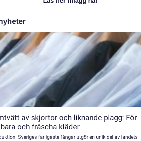
Läs fler inlägg här
 nyheter
tvätt av skjortor och liknande plagg: För
lbara och fräscha kläder
duktion: Sveriges farligaste fångar utgör en unik del av landets