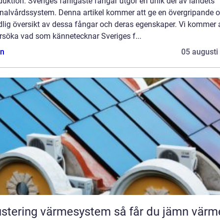
duktion: Sveriges farligaste fångar utgör en unik del av landets
inalvårdssystem. Denna artikel kommer att ge en övergripande 
dlig översikt av dessa fångar och deras egenskaper. Vi kommer 
rsöka vad som kännetecknar Sveriges f...
n
05 augusti
tering värmesystem så får du jämn värme