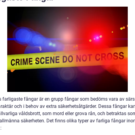
s farligaste fångar är en grupp fångar som bedöms vara av särsk
karaktär och i behov av extra säkerhetsåtgärder. Dessa fångar ka
llvarliga våldsbrott, som mord eller grova rån, och betraktas so
 allmänna säkerheten. Det finns olika typer av farliga fångar in
: