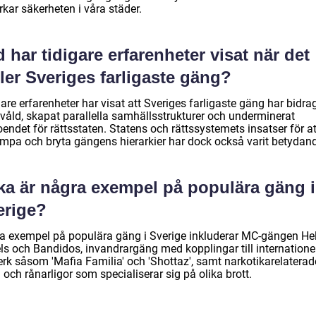
kar säkerheten i våra städer.
 har tidigare erfarenheter visat när det
ler Sveriges farligaste gäng?
are erfarenheter har visat att Sveriges farligaste gäng har bidragit
 våld, skapat parallella samhällsstrukturer och underminerat
oendet för rättsstaten. Statens och rättssystemets insatser för at
mpa och bryta gängens hierarkier har dock också varit betydan
lka är några exempel på populära gäng i
erige?
a exempel på populära gäng i Sverige inkluderar MC-gängen Hel
ls och Bandidos, invandrargäng med kopplingar till internatione
erk såsom 'Mafia Familia' och 'Shottaz', samt narkotikarelaterad
och rånarligor som specialiserar sig på olika brott.