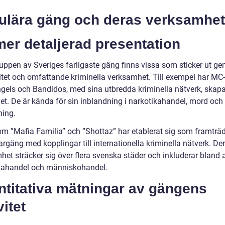
ulära gäng och deras verksamhet
er detaljerad presentation
uppen av Sveriges farligaste gäng finns vissa som sticker ut g
itet och omfattande kriminella verksamhet. Till exempel har M
ngels och Bandidos, med sina utbredda kriminella nätverk, skapat
et. De är kända för sin inblandning i narkotikahandel, mord och
ning.
m ”Mafia Familia” och ”Shottaz” har etablerat sig som framträ
rgäng med kopplingar till internationella kriminella nätverk. De
het sträcker sig över flera svenska städer och inkluderar bland 
kahandel och människohandel.
ntitativa mätningar av gängens
vitet