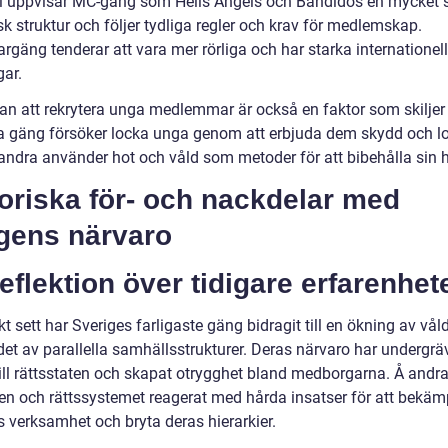
 uppvisar MC-gäng som Hells Angels och Bandidos en mycket s
sk struktur och följer tydliga regler och krav för medlemskap.
rgäng tenderar att vara mer rörliga och har starka internationel
gar.
n att rekrytera unga medlemmar är också en faktor som skilje
sa gäng försöker locka unga genom att erbjuda dem skydd och loj
ndra använder hot och våld som metoder för att bibehålla sin hi
oriska för- och nackdelar med
gens närvaro
eflektion över tidigare erfarenhet
kt sett har Sveriges farligaste gäng bidragit till en ökning av vål
et av parallella samhällsstrukturer. Deras närvaro har undergrä
 till rättsstaten och skapat otrygghet bland medborgarna. Å andr
ten och rättssystemet reagerat med hårda insatser för att bekä
 verksamhet och bryta deras hierarkier.