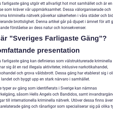
 farligaste gäng utgör ett allvarligt hot mot samhället och är en
lse som kräver vår uppmärksamhet. Dessa välorganiserade och
a kriminella nätverk påverkar säkerheten i våra städer och bidra
erande brottslighet. Denna artikel går på djupet i ämnet för att 
pande förståelse av dess natur och konsekvenser.
 är ”Sveriges Farligaste Gäng”?
omfattande presentation
s farligaste gäng kan definieras som välstrukturerade kriminella
r sig åt en rad illegala aktiviteter, inklusive narkotikahandel,
ohandel och grova våldsbrott. Dessa gäng har etablerat sig i ol
 landet och byggt upp en stark närvaro i samhället.
e typer av gäng som identifierats i Sverige kan nämnas
kelgäng, såsom Hells Angels och Bandidos, samt invandrargä
ar till internationella kriminella nätverk. Utöver dessa finns äve
arelaterade gäng och rånarligor som specialiserar sig på olika t