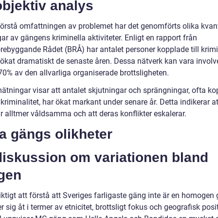
bjektiv analys
 förstå omfattningen av problemet har det genomförts olika kvant
r av gängens kriminella aktiviteter. Enligt en rapport från
örebyggande Rådet (BRÅ) har antalet personer kopplade till krimi
 ökat dramatiskt de senaste åren. Dessa nätverk kan vara involv
 70% av den allvarliga organiserade brottsligheten.
ätningar visar att antalet skjutningar och sprängningar, ofta k
gkriminalitet, har ökat markant under senare år. Detta indikerar a
r alltmer våldsamma och att deras konflikter eskalerar.
a gängs olikheter
diskussion om variationen bland
gen
iktigt att förstå att Sveriges farligaste gäng inte är en homogen
er sig åt i termer av etnicitet, brottsligt fokus och geografisk posit