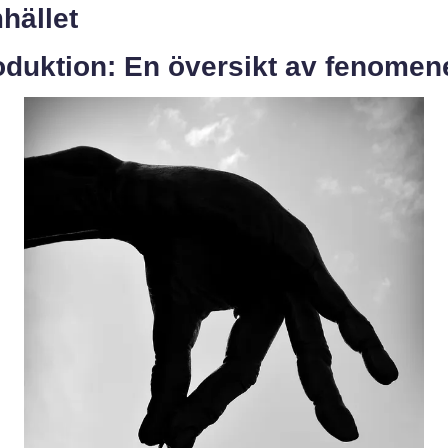
hället
oduktion: En översikt av fenomen