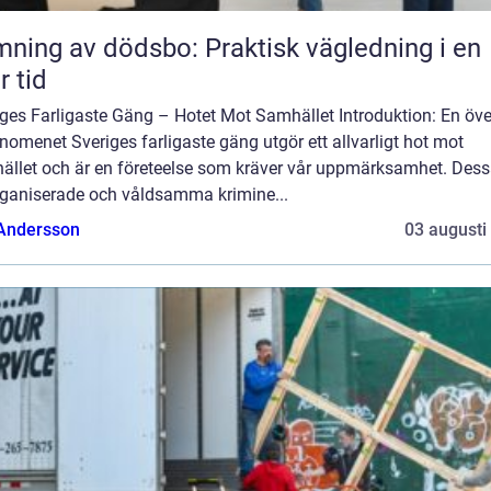
ning av dödsbo: Praktisk vägledning i en
r tid
ges Farligaste Gäng – Hotet Mot Samhället Introduktion: En öve
nomenet Sveriges farligaste gäng utgör ett allvarligt hot mot
ället och är en företeelse som kräver vår uppmärksamhet. Des
rganiserade och våldsamma krimine...
 Andersson
03 augusti