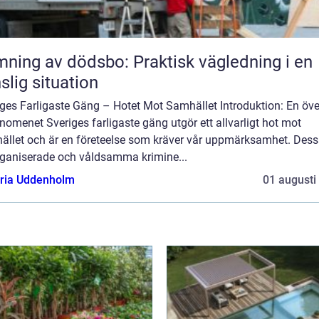
ning av dödsbo: Praktisk vägledning i en
slig situation
ges Farligaste Gäng – Hotet Mot Samhället Introduktion: En öve
nomenet Sveriges farligaste gäng utgör ett allvarligt hot mot
ället och är en företeelse som kräver vår uppmärksamhet. Des
rganiserade och våldsamma krimine...
oria Uddenholm
01 augusti