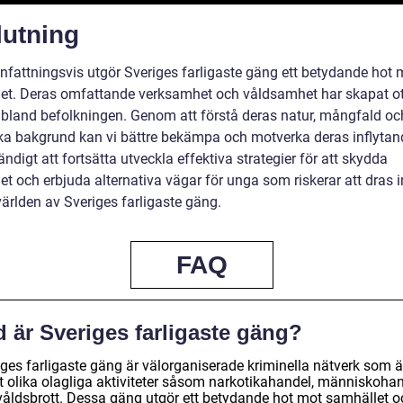
lutning
attningsvis utgör Sveriges farligaste gäng ett betydande hot 
et. Deras omfattande verksamhet och våldsamhet har skapat o
 bland befolkningen. Genom att förstå deras natur, mångfald oc
ska bakgrund kan vi bättre bekämpa och motverka deras inflytan
ndigt att fortsätta utveckla effektiva strategier för att skydda
t och erbjuda alternativa vägar för unga som riskerar att dras i
världen av Sveriges farligaste gäng.
FAQ
 är Sveriges farligaste gäng?
iges farligaste gäng är välorganiserade kriminella nätverk som 
åt olika olagliga aktiviteter såsom narkotikahandel, människoha
våldsbrott. Dessa gäng utgör ett betydande hot mot samhället o