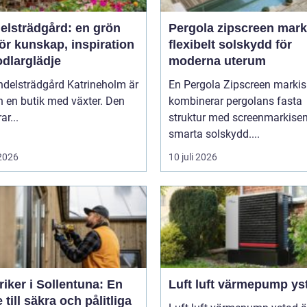
elsträdgård: en grön
Pergola zipscreen mark
ör kunskap, inspiration
flexibelt solskydd för
odlarglädje
moderna uterum
ndelsträdgård Katrineholm är
En Pergola Zipscreen markis
 en butik med växter. Den
kombinerar pergolans fasta
ar...
struktur med screenmarkise
smarta solskydd....
 2026
10 juli 2026
riker i Sollentuna: En
Luft luft värmepump ys
 till säkra och pålitliga