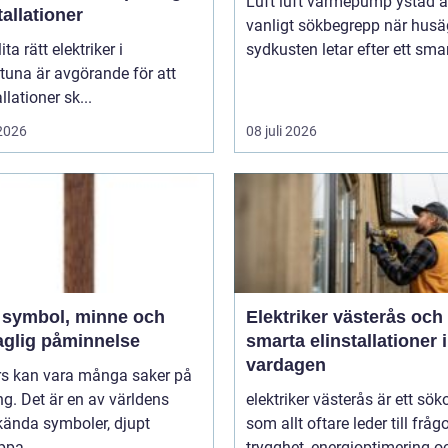
Luft luft värmepump ystad är
tallationer
vanligt sökbegrepp när husä
ita rätt elektriker i
sydkusten letar efter ett smart
tuna är avgörande för att
llationer sk...
 2026
08 juli 2026
h
Elektriker västerås och
aglig påminnelse
smarta elinstallationer i
vardagen
ors kan vara många saker på
g. Det är en av världens
elektriker västerås är ett sök
kända symboler, djupt
som allt oftare leder till frå
ppa...
trygghet, energioptimering oc