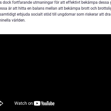
ns dock fortfarande utmaningar för att effektivt bekämpa dessa 
ssa är att hitta en balans mellan att bekämpa brott och brottsli
samtidigt erbjuda socialt stöd till ungdomar som riskerar att dras
inella världen.