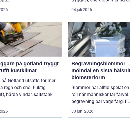
 2026
04 juli 2026
gare på gotland tryggt
Begravningsblommor
 tufft kustklimat
mölndal en sista hälsning i
blomsterform
k på Gotland utsätts för mer
a regn och snö. Fuktig
Blommor har alltid spelat en 
ft, hårda vindar, saltstänk
roll när människor tar farväl.
begravning bär varje färg, f...
 2026
30 juni 2026