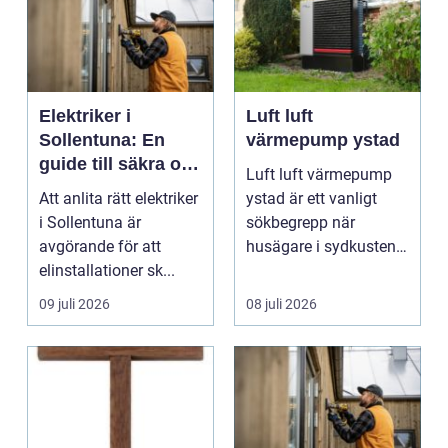
Elektriker i
Luft luft
Sollentuna: En
värmepump ystad
guide till säkra och
Luft luft värmepump
pålitliga
Att anlita rätt elektriker
ystad är ett vanligt
elinstallationer
i Sollentuna är
sökbegrepp när
avgörande för att
husägare i sydkusten
elinstallationer sk...
letar efter ett smart s...
09 juli 2026
08 juli 2026