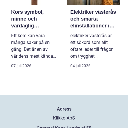
Kors symbol,
Elektriker västerås
minne och
och smarta
vardaglig
elinstallationer i
påminnelse
vardagen
Ett kors kan vara
elektriker västerås är
många saker på en
ett sökord som allt
gång. Det är en av
oftare leder till frågor
världens mest kända
om trygghet,
symboler, djupt
energioptimering oc...
07 juli 2026
04 juli 2026
förknippa...
Adress