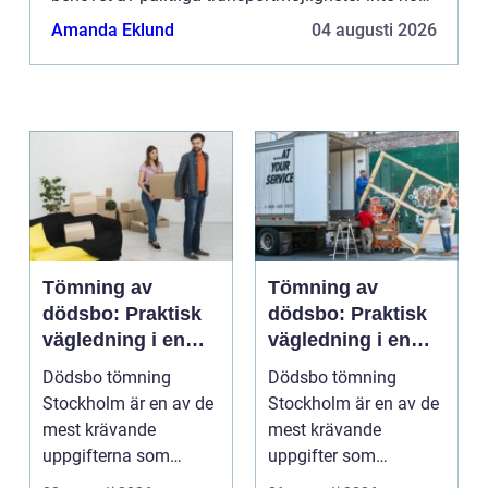
betonas. Att ha ...
Amanda Eklund
04 augusti 2026
Tömning av
Tömning av
dödsbo: Praktisk
dödsbo: Praktisk
vägledning i en
vägledning i en
svår tid
känslig situation
Dödsbo tömning
Dödsbo tömning
Stockholm är en av de
Stockholm är en av de
mest krävande
mest krävande
uppgifterna som
uppgifter som
många f...
närst&arin...