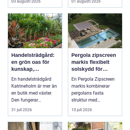
03 augusti 2026
01 augusti 2026
Handelsträdgård:
Pergola zipscreen
en grön oas för
markis flexibelt
kunskap,
solskydd för
inspiration och
moderna uterum
En handelsträdgård
En Pergola Zipscreen
odlarglädje
Katrineholm är mer än
markis kombinerar
en butik med växter.
pergolans fasta
Den fungerar...
struktur med
screenmarkisens
31 juli 2026
10 juli 2026
smarta solskydd....