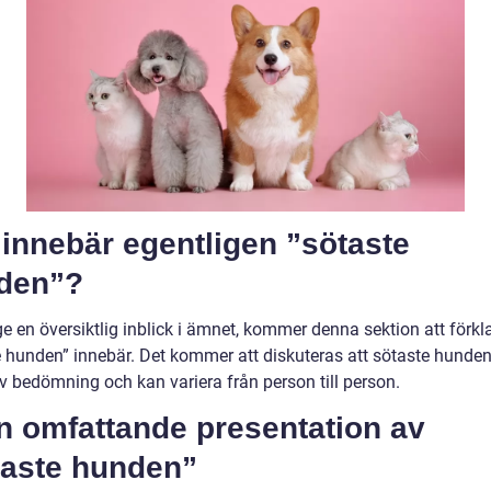
innebär egentligen ”sötaste
den”?
ge en översiktlig inblick i ämnet, kommer denna sektion att förkl
e hunden” innebär. Det kommer att diskuteras att sötaste hunden
iv bedömning och kan variera från person till person.
En omfattande presentation av
taste hunden”