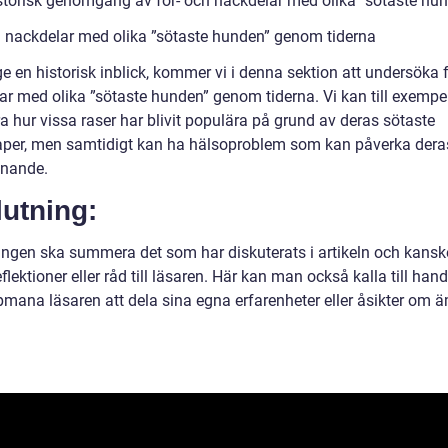
istorisk genomgång av för- och nackdelar med olika ”sötaste hu
h nackdelar med olika ”sötaste hunden” genom tiderna
ge en historisk inblick, kommer vi i denna sektion att undersöka 
ar med olika ”sötaste hunden” genom tiderna. Vi kan till exempe
a hur vissa raser har blivit populära på grund av deras sötaste
per, men samtidigt kan ha hälsoproblem som kan påverka dera
nnande.
utning:
ingen ska summera det som har diskuterats i artikeln och kansk
flektioner eller råd till läsaren. Här kan man också kalla till hand
ppmana läsaren att dela sina egna erfarenheter eller åsikter om 