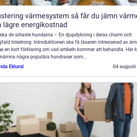
tering värmesystem så får du jämn värme
 lägre energikostnad
rska de sötaste hundarna – En djupdykning i deras charm och
ald Inledning: Introduktionen ska få läsaren intresserad av äm
e en kort förklaring om vad artikeln kommer att behandla. Här 
nämna några populära hundraser som...
da Eklund
04 augusti