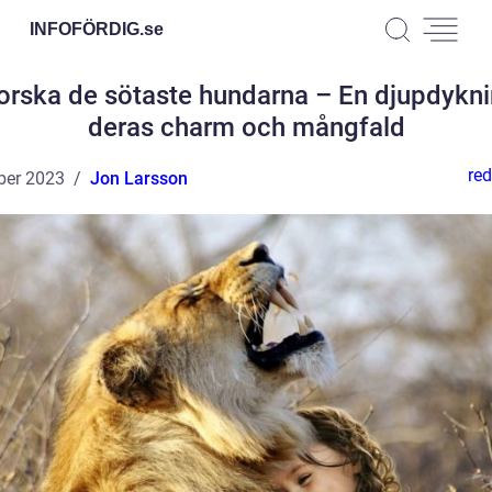
INFOFÖRDIG.
se
orska de sötaste hundarna – En djupdykni
deras charm och mångfald
red
ber 2023
Jon Larsson