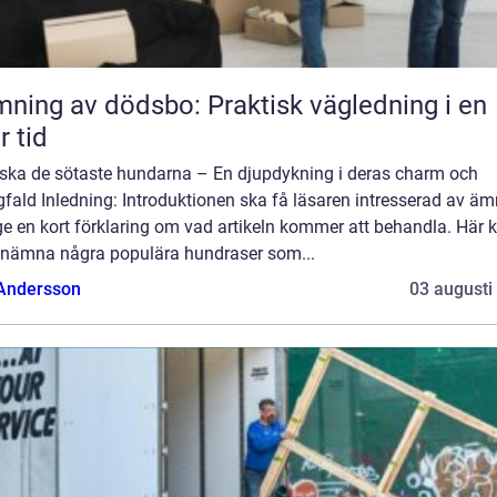
ning av dödsbo: Praktisk vägledning i en
r tid
rska de sötaste hundarna – En djupdykning i deras charm och
ald Inledning: Introduktionen ska få läsaren intresserad av äm
e en kort förklaring om vad artikeln kommer att behandla. Här 
nämna några populära hundraser som...
 Andersson
03 augusti