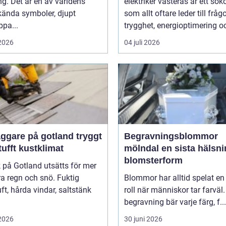
g. Det är en av världens
elektriker västerås är ett sök
kända symboler, djupt
som allt oftare leder till frå
ppa...
trygghet, energioptimering oc
 2026
04 juli 2026
gare på gotland tryggt
Begravningsblommor
 tufft kustklimat
mölndal en sista hälsning i
blomsterform
k på Gotland utsätts för mer
a regn och snö. Fuktig
Blommor har alltid spelat en 
ft, hårda vindar, saltstänk
roll när människor tar farväl.
begravning bär varje färg, f...
 2026
30 juni 2026