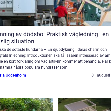
ning av dödsbo: Praktisk vägledning i en
slig situation
rska de sötaste hundarna – En djupdykning i deras charm och
ald Inledning: Introduktionen ska få läsaren intresserad av äm
e en kort förklaring om vad artikeln kommer att behandla. Här 
nämna några populära hundraser som...
oria Uddenholm
01 augusti