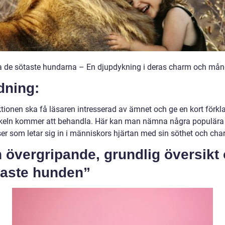
a de sötaste hundarna – En djupdykning i deras charm och mån
dning:
ktionen ska få läsaren intresserad av ämnet och ge en kort förkl
ikeln kommer att behandla. Här kan man nämna några populära
er som letar sig in i människors hjärtan med sin söthet och cha
n övergripande, grundlig översikt
taste hunden”