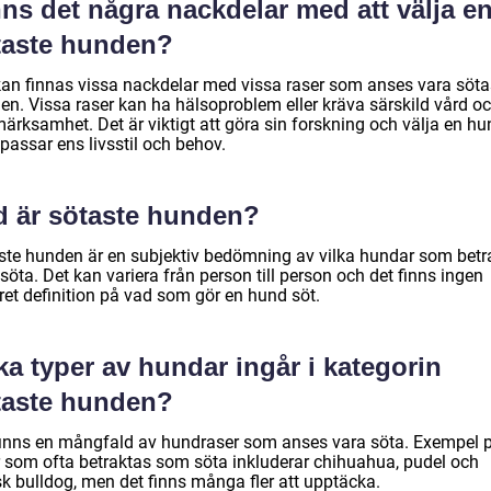
ns det några nackdelar med att välja e
taste hunden?
kan finnas vissa nackdelar med vissa raser som anses vara söta
en. Vissa raser kan ha hälsoproblem eller kräva särskild vård o
ärksamhet. Det är viktigt att göra sin forskning och välja en hu
passar ens livsstil och behov.
d är sötaste hunden?
ste hunden är en subjektiv bedömning av vilka hundar som betr
öta. Det kan variera från person till person och det finns ingen
ret definition på vad som gör en hund söt.
ka typer av hundar ingår i kategorin
taste hunden?
finns en mångfald av hundraser som anses vara söta. Exempel 
r som ofta betraktas som söta inkluderar chihuahua, pudel och
sk bulldog, men det finns många fler att upptäcka.