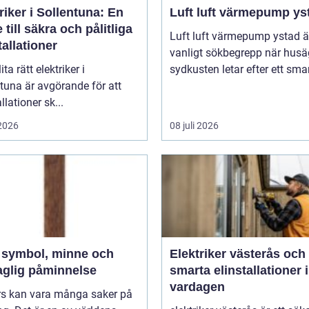
riker i Sollentuna: En
Luft luft värmepump ys
 till säkra och pålitliga
Luft luft värmepump ystad är
tallationer
vanligt sökbegrepp när husä
ita rätt elektriker i
sydkusten letar efter ett smart
tuna är avgörande för att
llationer sk...
 2026
08 juli 2026
h
Elektriker västerås och
aglig påminnelse
smarta elinstallationer i
vardagen
ors kan vara många saker på