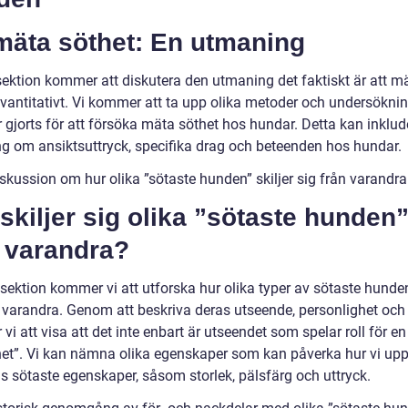
mäta söthet: En utmaning
ektion kommer att diskutera den utmaning det faktiskt är att m
kvantitativt. Vi kommer att ta upp olika metoder och undersökni
 gjorts för att försöka mäta söthet hos hundar. Detta kan inklud
ng om ansiktsuttryck, specifika drag och beteenden hos hundar.
iskussion om hur olika ”sötaste hunden” skiljer sig från varandra
skiljer sig olika ”sötaste hunden
n varandra?
sektion kommer vi att utforska hur olika typer av sötaste hunden
n varandra. Genom att beskriva deras utseende, personlighet oc
i att visa att det inte enbart är utseendet som spelar roll för e
het”. Vi kan nämna olika egenskaper som kan påverka hur vi upp
s sötaste egenskaper, såsom storlek, pälsfärg och uttryck.