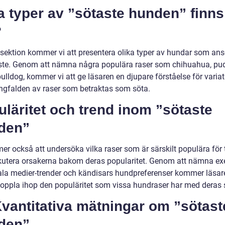
a typer av ”sötaste hunden” finns
?
 sektion kommer vi att presentera olika typer av hundar som ans
ste. Genom att nämna några populära raser som chihuahua, pu
ulldog, kommer vi att ge läsaren en djupare förståelse för varia
gfalden av raser som betraktas som söta.
läritet och trend inom ”sötaste
den”
r också att undersöka vilka raser som är särskilt populära för ti
kutera orsakerna bakom deras popularitet. Genom att nämna e
ala medier-trender och kändisars hundpreferenser kommer läsar
oppla ihop den populäritet som vissa hundraser har med deras 
 Kvantitativa mätningar om ”sötast
den”