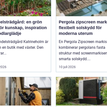
elsträdgård: en grön
Pergola zipscreen mark
ör kunskap, inspiration
flexibelt solskydd för
odlarglädje
moderna uterum
ndelsträdgård Katrineholm är
En Pergola Zipscreen markis
 en butik med växter. Den
kombinerar pergolans fasta
ar...
struktur med screenmarkise
smarta solskydd....
 2026
10 juli 2026