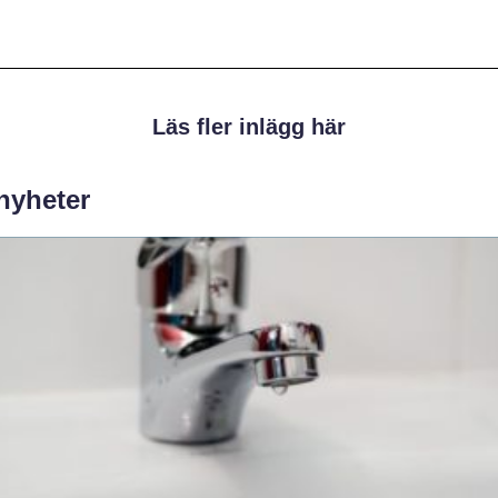
Läs fler inlägg här
 nyheter