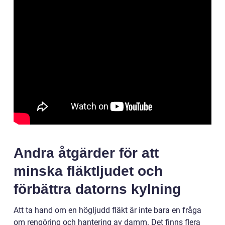
Andra åtgärder för att
minska fläktljudet och
förbättra datorns kylning
Att ta hand om en högljudd fläkt är inte bara en fråga
om rengöring och hantering av damm. Det finns flera