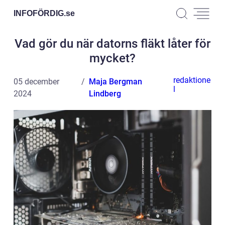
INFOFÖRDIG.
se
Vad gör du när datorns fläkt låter för
mycket?
redaktione
05 december
Maja Bergman
l
2024
Lindberg