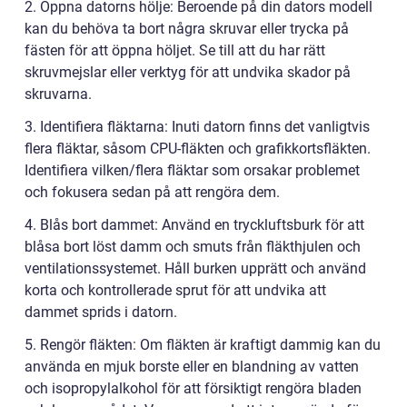
2. Öppna datorns hölje: Beroende på din dators modell
kan du behöva ta bort några skruvar eller trycka på
fästen för att öppna höljet. Se till att du har rätt
skruvmejslar eller verktyg för att undvika skador på
skruvarna.
3. Identifiera fläktarna: Inuti datorn finns det vanligtvis
flera fläktar, såsom CPU-fläkten och grafikkortsfläkten.
Identifiera vilken/flera fläktar som orsakar problemet
och fokusera sedan på att rengöra dem.
4. Blås bort dammet: Använd en tryckluftsburk för att
blåsa bort löst damm och smuts från fläkthjulen och
ventilationssystemet. Håll burken upprätt och använd
korta och kontrollerade sprut för att undvika att
dammet sprids i datorn.
5. Rengör fläkten: Om fläkten är kraftigt dammig kan du
använda en mjuk borste eller en blandning av vatten
och isopropylalkohol för att försiktigt rengöra bladen