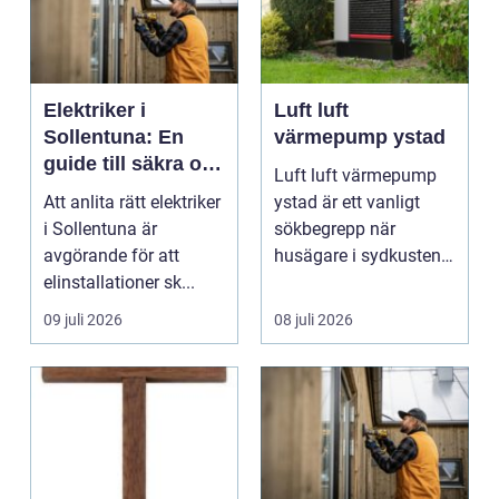
Elektriker i
Luft luft
Sollentuna: En
värmepump ystad
guide till säkra och
Luft luft värmepump
pålitliga
Att anlita rätt elektriker
ystad är ett vanligt
elinstallationer
i Sollentuna är
sökbegrepp när
avgörande för att
husägare i sydkusten
elinstallationer sk...
letar efter ett smart s...
09 juli 2026
08 juli 2026