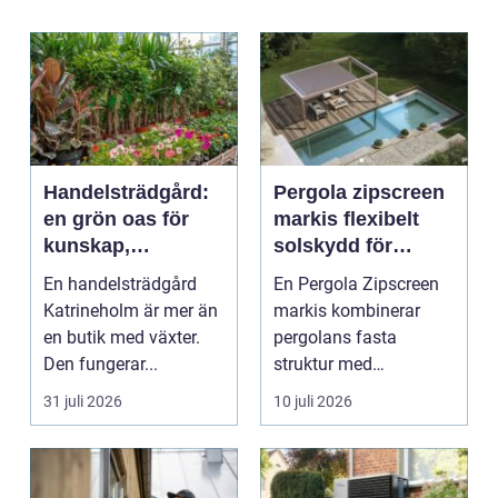
Handelsträdgård:
Pergola zipscreen
en grön oas för
markis flexibelt
kunskap,
solskydd för
inspiration och
moderna uterum
En handelsträdgård
En Pergola Zipscreen
odlarglädje
Katrineholm är mer än
markis kombinerar
en butik med växter.
pergolans fasta
Den fungerar...
struktur med
screenmarkisens
31 juli 2026
10 juli 2026
smarta solskydd....