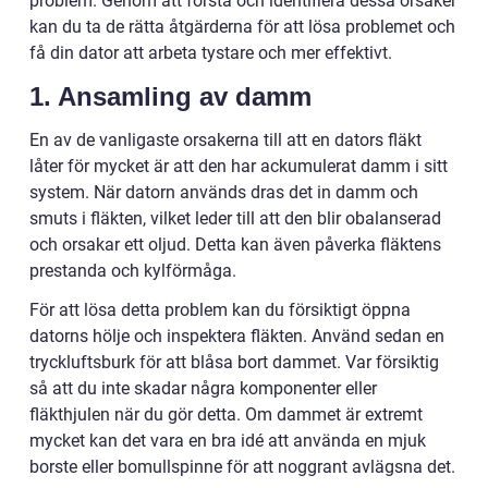
problem. Genom att förstå och identifiera dessa orsaker
kan du ta de rätta åtgärderna för att lösa problemet och
få din dator att arbeta tystare och mer effektivt.
1. Ansamling av damm
En av de vanligaste orsakerna till att en dators fläkt
låter för mycket är att den har ackumulerat damm i sitt
system. När datorn används dras det in damm och
smuts i fläkten, vilket leder till att den blir obalanserad
och orsakar ett oljud. Detta kan även påverka fläktens
prestanda och kylförmåga.
För att lösa detta problem kan du försiktigt öppna
datorns hölje och inspektera fläkten. Använd sedan en
tryckluftsburk för att blåsa bort dammet. Var försiktig
så att du inte skadar några komponenter eller
fläkthjulen när du gör detta. Om dammet är extremt
mycket kan det vara en bra idé att använda en mjuk
borste eller bomullspinne för att noggrant avlägsna det.