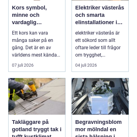
Kors symbol,
Elektriker västerås
minne och
och smarta
vardaglig
elinstallationer i
påminnelse
vardagen
Ett kors kan vara
elektriker västerås är
många saker på en
ett sökord som allt
gång. Det är en av
oftare leder till frågor
världens mest kända
om trygghet,
symboler, djupt
energioptimering oc...
07 juli 2026
04 juli 2026
förknippa...
Takläggare på
Begravningsblom
gotland tryggt tak i
mor mölndal en
tufft kustklimat
sista hälsning i