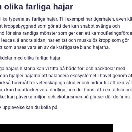
 olika farliga hajar
lika typerna av farliga hajar. Till exempel har tigerhajen, även k
ent kroppsbyggnad som gör att den kan snabbt svänga och
nd för sina randiga mönster som ger den ett kamoufleringsförde
us leucas, å andra sidan, har en tät och muskulös kropp som gör
tt som anses vara en av de kraftigaste bland hajarna.
delar med olika farliga hajar
liga hajars historia kan vi titta på både för- och nackdelar med
dan hjälper hajarna att balansera ekosystemet i havet genom at
ckså föremål för vetenskapliga studier och bidrar till att öka vår
an kan hajattacker vara dödliga, och det finns ofta en rädsla oc
lket kan påverka miljön och ekoturismen på platser där de finns.
iv upplevelse kan du kolla på