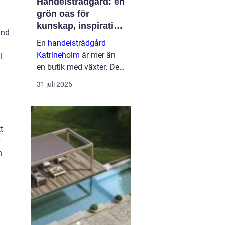
Handelsträdgård: en
grön oas för
kunskap, inspiration
änd
och odlarglädje
En
handelsträdgård
Katrineholm
är mer än
l
en butik med växter. Den
fungerar som en
31 juli 2026
mötesplats för
människor som vill
skapa trivsel...
t
h