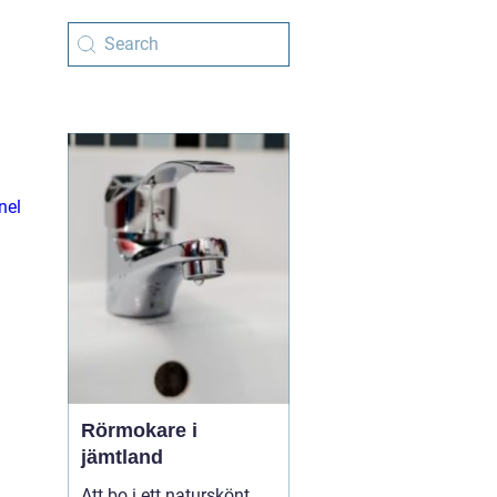
nel
Rörmokare i
jämtland
Att bo i ett naturskönt