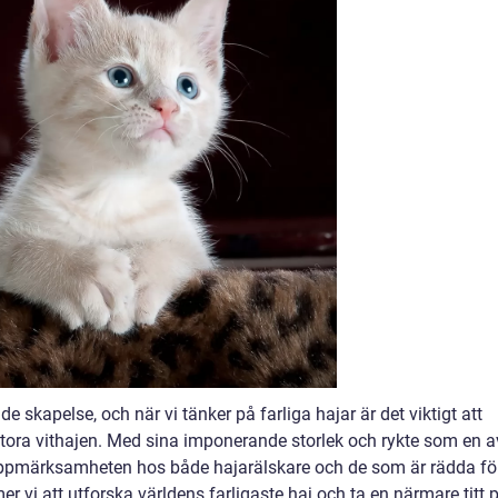
skapelse, och när vi tänker på farliga hajar är det viktigt att
tora vithajen. Med sina imponerande storlek och rykte som en a
uppmärksamheten hos både hajarälskare och de som är rädda fö
mer vi att utforska världens farligaste haj och ta en närmare titt 