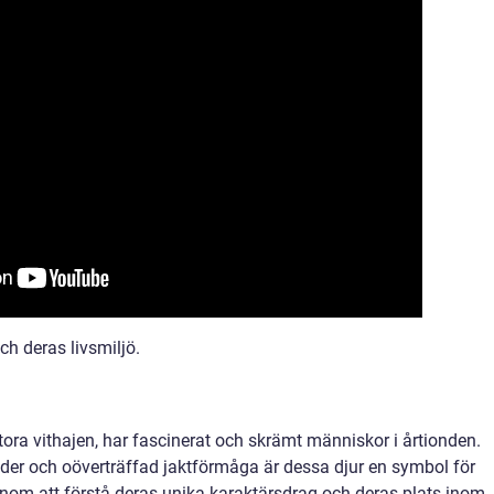
ch deras livsmiljö.
stora vithajen, har fascinerat och skrämt människor i årtionden.
der och oöverträffad jaktförmåga är dessa djur en symbol för
nom att förstå deras unika karaktärsdrag och deras plats inom