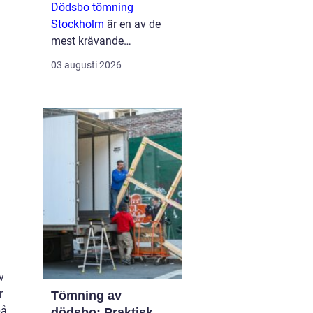
tid
Dödsbo tömning
Stockholm
är en av de
mest krävande
uppgifterna som många
03 augusti 2026
förr eller senare behöver
hantera. Uppgiften är ...
v
r
Tömning av
på
dödsbo: Praktisk