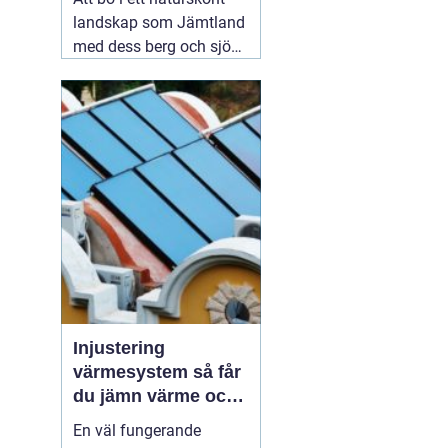
landskap som Jämtland
med dess berg och sjöar
är en dröm för många.
Dock kan det kalla
klimatet och det
avlägsna läget innebära
utmaningar när det
kommer till vatten- och
värmeförsörjning,
05
augusti 2026
Injustering
värmesystem så får
du jämn värme och
lägre energikostnad
En väl fungerande