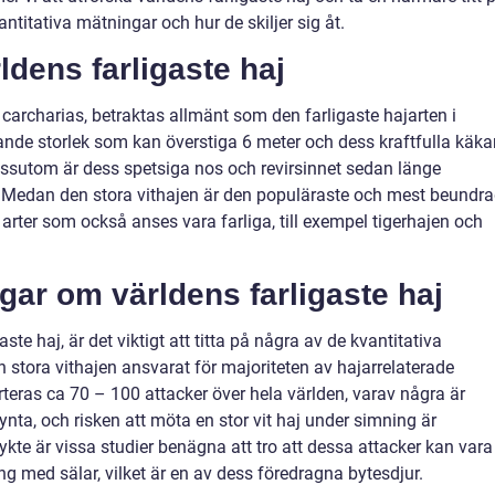
ntitativa mätningar och hur de skiljer sig åt.
ldens farligaste haj
 carcharias, betraktas allmänt som den farligaste hajarten i
ande storlek som kan överstiga 6 meter och dess kraftfulla käka
essutom är dess spetsiga nos och revirsinnet sedan länge
 Medan den stora vithajen är den populäraste och mest beundr
 arter som också anses vara farliga, till exempel tigerhajen och
gar om världens farligaste haj
aste haj, är det viktigt att titta på några av de kvantitativa
 stora vithajen ansvarat för majoriteten av hajarrelaterade
teras ca 70 – 100 attacker över hela världen, varav några är
nta, och risken att möta en stor vit haj under simning är
te är vissa studier benägna att tro att dessa attacker kan vara
ling med sälar, vilket är en av dess föredragna bytesdjur.