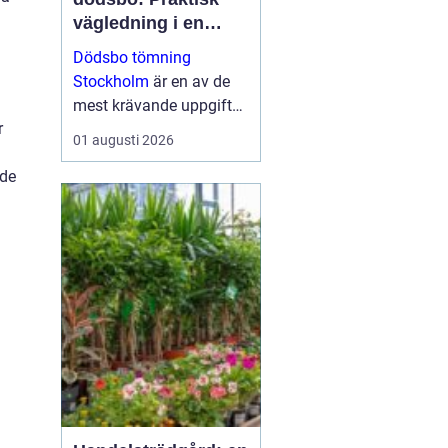
vägledning i en
känslig situation
Dödsbo tömning
Stockholm
är en av de
mest krävande uppgifter
r
som närstående kan
01 augusti 2026
ställas inför, både
ade
känslom&au...