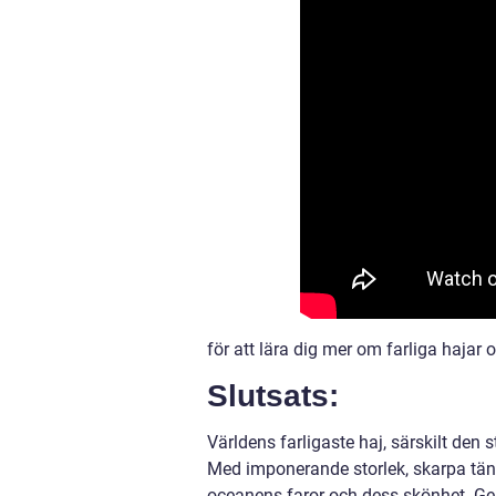
för att lära dig mer om farliga hajar o
Slutsats:
Världens farligaste haj, särskilt den 
Med imponerande storlek, skarpa tän
oceanens faror och dess skönhet. Ge