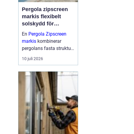
Pergola zipscreen
markis flexibelt
solskydd för
moderna uterum
En
Pergola Zipscreen
markis
kombinerar
pergolans fasta struktur
med screenmarkisens
10 juli 2026
smarta solskydd.
Resultatet blir ett uterum
som går att använda
större delen av året, med
bra skydd mot sol, vind
och reg...