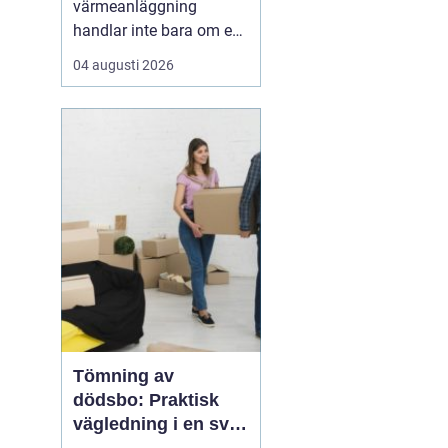
värmeanläggning
handlar inte bara om en
modern panna eller
04 augusti 2026
värmepump. Utan rätt
balans i radiatorer, rör
och cirkulationspumpar
försvinner en stor del av
effekten på vägen.
Många fastighetsägare
märker det som kalla
hörn, överhettad...
Tömning av
dödsbo: Praktisk
vägledning i en svår