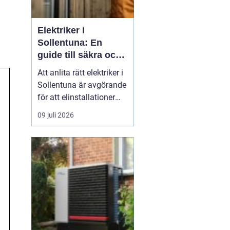
Elektriker i
Sollentuna: En
guide till säkra och
pålitliga
Att anlita rätt elektriker i
elinstallationer
Sollentuna är avgörande
för att elinstallationer
ska fungera säkert,
09 juli 2026
effektivt och enligt
gällande regelverk.
Oavsett om det gäller ett
mindre arbete i hemmet
eller ett mer omfattande
pr...