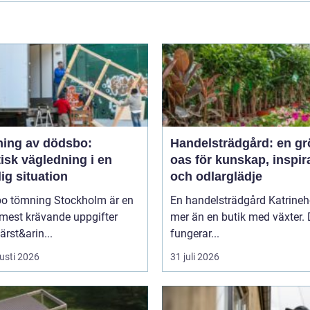
ing av dödsbo:
Handelsträdgård: en gr
isk vägledning i en
oas för kunskap, inspir
ig situation
och odlarglädje
o tömning Stockholm är en
En handelsträdgård Katrineh
 mest krävande uppgifter
mer än en butik med växter.
rst&arin...
fungerar...
usti 2026
31 juli 2026