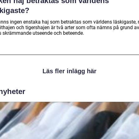
lken haj betraktas som världens
skigaste?
finns ingen enstaka haj som betraktas som världens läskigaste,
vithajen och tigershajen är två arter som ofta nämns på grund a
s skrämmande utseende och beteende.
Läs fler inlägg här
 nyheter