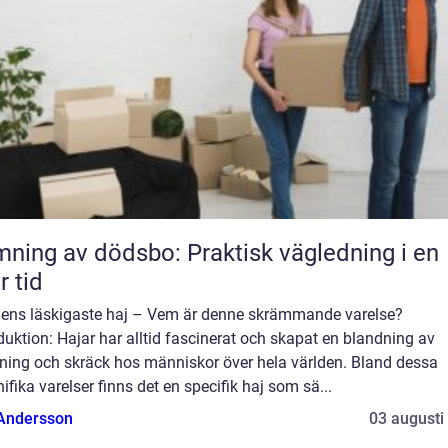
ning av dödsbo: Praktisk vägledning i en
r tid
dens läskigaste haj – Vem är denne skrämmande varelse?
duktion: Hajar har alltid fascinerat och skapat en blandning av
ning och skräck hos människor över hela världen. Bland dessa
fika varelser finns det en specifik haj som sä...
 Andersson
03 augusti