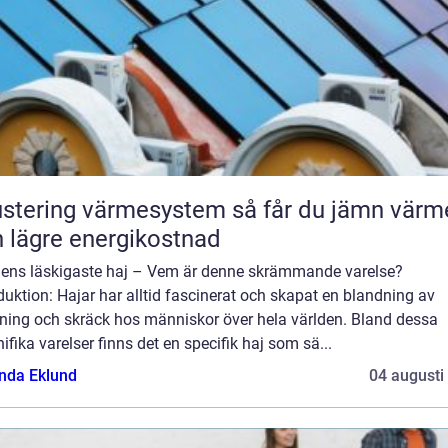
tering värmesystem så får du jämn värme
 lägre energikostnad
dens läskigaste haj – Vem är denne skrämmande varelse?
duktion: Hajar har alltid fascinerat och skapat en blandning av
ning och skräck hos människor över hela världen. Bland dessa
fika varelser finns det en specifik haj som sä...
da Eklund
04 augusti