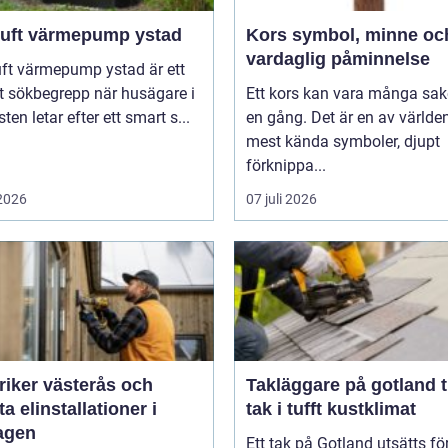
 luft värmepump ystad
Kors symbol, minne och
vardaglig påminnelse
uft värmepump ystad är ett
t sökbegrepp när husägare i
Ett kors kan vara många sak
ten letar efter ett smart s...
en gång. Det är en av världe
mest kända symboler, djupt
förknippa...
 2026
07 juli 2026
riker västerås och
Takläggare på gotland tryggt
a elinstallationer i
tak i tufft kustklimat
agen
Ett tak på Gotland utsätts fö