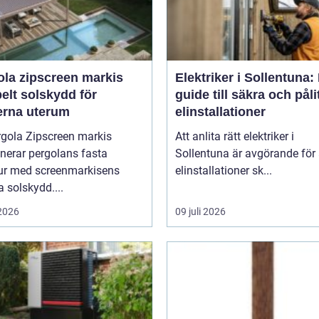
ola zipscreen markis
Elektriker i Sollentuna:
belt solskydd för
guide till säkra och påli
rna uterum
elinstallationer
rgola Zipscreen markis
Att anlita rätt elektriker i
nerar pergolans fasta
Sollentuna är avgörande för 
tur med screenmarkisens
elinstallationer sk...
 solskydd....
 2026
09 juli 2026