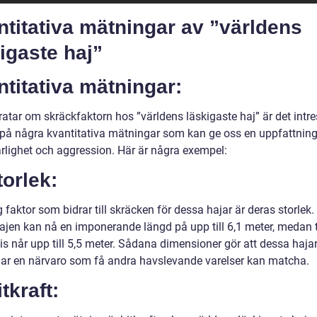
titativa mätningar av ”världens
igaste haj”
titativa mätningar:
ratar om skräckfaktorn hos ”världens läskigaste haj” är det intr
ta på några kvantitativa mätningar som kan ge oss en uppfattnin
arlighet och aggression. Här är några exempel:
torlek:
g faktor som bidrar till skräcken för dessa hajar är deras storlek.
hajen kan nå en imponerande längd på upp till 6,1 meter, medan 
is når upp till 5,5 meter. Sådana dimensioner gör att dessa hajar
har en närvaro som få andra havslevande varelser kan matcha.
itkraft: