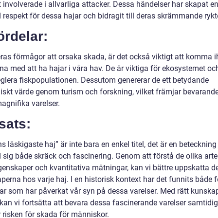
t involverade i allvarliga attacker. Dessa händelser har skapat e
 respekt för dessa hajar och bidragit till deras skrämmande rykt
ördelar:
eras förmågor att orsaka skada, är det också viktigt att komma 
na med att ha hajar i våra hav. De är viktiga för ekosystemet oc
 reglera fiskpopulationen. Dessutom genererar de ett betydande
skt värde genom turism och forskning, vilket främjar bevarande
agnifika varelser.
sats:
s läskigaste haj” är inte bara en enkel titel, det är en betecknin
 sig både skräck och fascinering. Genom att förstå de olika arte
genskaper och kvantitativa mätningar, kan vi bättre uppskatta d
erna hos varje haj. I en historisk kontext har det funnits både f
ar som har påverkat vår syn på dessa varelser. Med rätt kunska
kan vi fortsätta att bevara dessa fascinerande varelser samtidig
 risken för skada för människor.