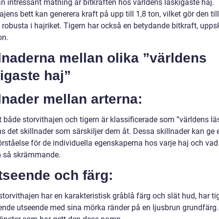
n intressant mätning är bitkraften hos världens läskigaste haj.
ajens bett kan generera kraft på upp till 1,8 ton, vilket gör den til
robusta i hajriket. Tigern har också en betydande bitkraft, upps
ton.
lnaderna mellan olika ”världens
igaste haj”
lnader mellan arterna:
t både storvithajen och tigern är klassificerade som ”världens lä
ns det skillnader som särskiljer dem åt. Dessa skillnader kan ge 
förståelse för de individuella egenskaperna hos varje haj och va
m så skrämmande.
tseende och färg:
orvithajen har en karakteristisk gråblå färg och slät hud, har tig
ende utseende med sina mörka ränder på en ljusbrun grundfärg.