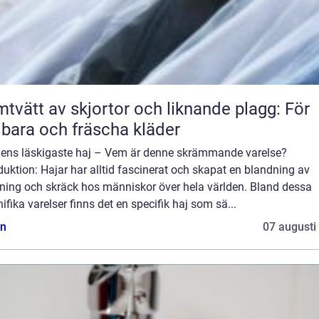
tvätt av skjortor och liknande plagg: För
lbara och fräscha kläder
dens läskigaste haj – Vem är denne skrämmande varelse?
duktion: Hajar har alltid fascinerat och skapat en blandning av
ning och skräck hos människor över hela världen. Bland dessa
fika varelser finns det en specifik haj som sä...
n
07 augusti