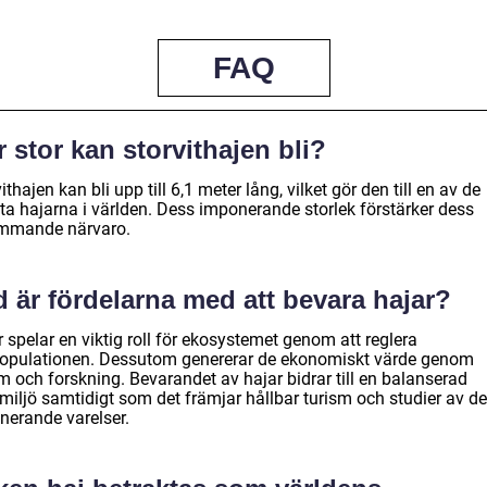
FAQ
 stor kan storvithajen bli?
ithajen kan bli upp till 6,1 meter lång, vilket gör den till en av de
sta hajarna i världen. Dess imponerande storlek förstärker dess
mmande närvaro.
 är fördelarna med att bevara hajar?
 spelar en viktig roll för ekosystemet genom att reglera
populationen. Dessutom genererar de ekonomiskt värde genom
m och forskning. Bevarandet av hajar bidrar till en balanserad
miljö samtidigt som det främjar hållbar turism och studier av d
nerande varelser.