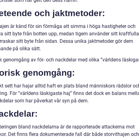
önster som har gett den dess namn.
Beteende och jaktmetoder:
hajen är känd för sin förmåga att simma i höga hastigheter och
a sitt byte från botten upp, medan tigern använder sitt kraftfulla
rraskar sitt byte från sidan. Dessa unika jaktmetoder gör dem
nde på olika sätt.
sk genomgång av för- och nackdelar med olika ”världens läskigas
torisk genomgång:
kt sett har hajar alltid haft en plats bland människors rädslor oc
ing. För ”världens läskigaste haj” finns det dock en balans mella
kdelar som har påverkat vår syn på dem.
ackdelar:
eringen bland nackdelarna är de rapporterade attackerna mot
or. Det finns flera dokumenterade fall där både storvithajen och