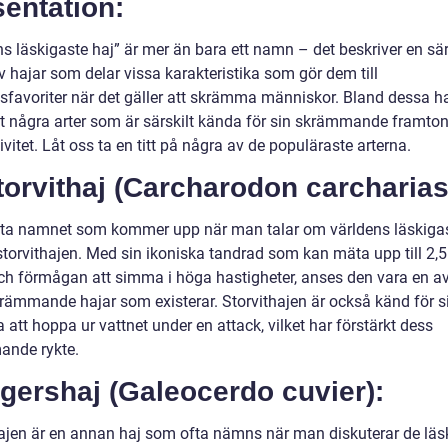
entation:
s läskigaste haj” är mer än bara ett namn – det beskriver en sär
 hajar som delar vissa karakteristika som gör dem till
sfavoriter när det gäller att skrämma människor. Bland dessa h
et några arter som är särskilt kända för sin skrämmande framto
vitet. Låt oss ta en titt på några av de populäraste arterna.
torvithaj (Carcharodon carcharias
sta namnet som kommer upp när man talar om världens läskigas
storvithajen. Med sin ikoniska tandrad som kan mäta upp till 2,5
ch förmågan att simma i höga hastigheter, anses den vara en a
rämmande hajar som existerar. Storvithajen är också känd för s
att hoppa ur vattnet under en attack, vilket har förstärkt dess
nde rykte.
igershaj (Galeocerdo cuvier):
ajen är en annan haj som ofta nämns när man diskuterar de läs