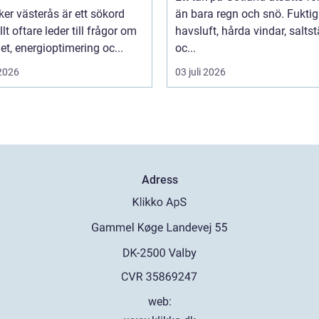
iker västerås är ett sökord
än bara regn och snö. Fuktig
lt oftare leder till frågor om
havsluft, hårda vindar, salts
et, energioptimering oc...
oc...
 2026
03 juli 2026
Adress
web: