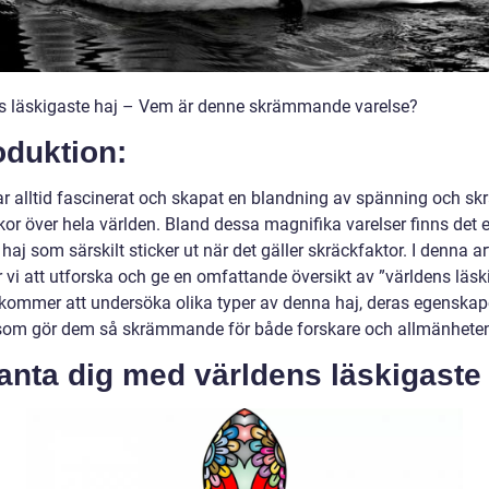
s läskigaste haj – Vem är denne skrämmande varelse?
oduktion:
ar alltid fascinerat och skapat en blandning av spänning och sk
or över hela världen. Bland dessa magnifika varelser finns det 
 haj som särskilt sticker ut när det gäller skräckfaktor. I denna ar
vi att utforska och ge en omfattande översikt av ”världens läsk
i kommer att undersöka olika typer av denna haj, deras egenskap
som gör dem så skrämmande för både forskare och allmänhete
nta dig med världens läskigaste 