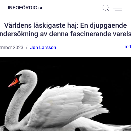
INFOFÖRDIG.
se
Världens läskigaste haj: En djupgående
ndersökning av denna fascinerande varel
red
ember 2023
Jon Larsson