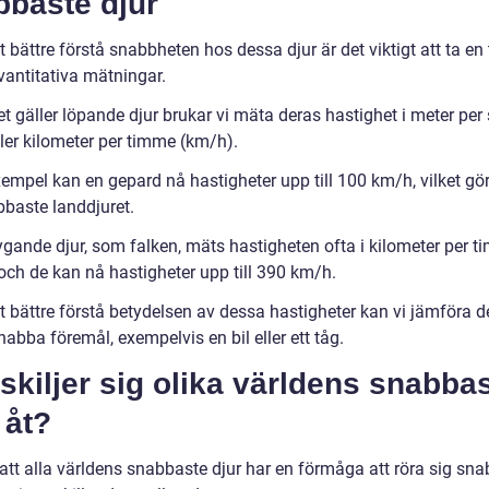
bbaste djur
t bättre förstå snabbheten hos dessa djur är det viktigt att ta en 
vantitativa mätningar.
t gäller löpande djur brukar vi mäta deras hastighet i meter per
ller kilometer per timme (km/h).
xempel kan en gepard nå hastigheter upp till 100 km/h, vilket gör 
bbaste landdjuret.
lygande djur, som falken, mäts hastigheten ofta i kilometer per 
och de kan nå hastigheter upp till 390 km/h.
tt bättre förstå betydelsen av dessa hastigheter kan vi jämföra
abba föremål, exempelvis en bil eller ett tåg.
skiljer sig olika världens snabba
 åt?
att alla världens snabbaste djur har en förmåga att röra sig sna