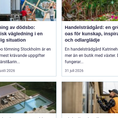
ing av dödsbo:
Handelsträdgård: en gr
isk vägledning i en
oas för kunskap, inspir
ig situation
och odlarglädje
o tömning Stockholm är en
En handelsträdgård Katrineh
 mest krävande uppgifter
mer än en butik med växter.
rst&arin...
fungerar...
usti 2026
31 juli 2026