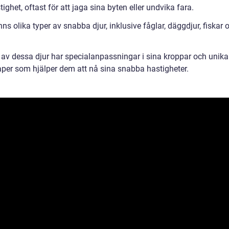
ighet, oftast för att jaga sina byten eller undvika fara.
nns olika typer av snabba djur, inklusive fåglar, däggdjur, fiskar 
 av dessa djur har specialanpassningar i sina kroppar och unika
per som hjälper dem att nå sina snabba hastigheter.