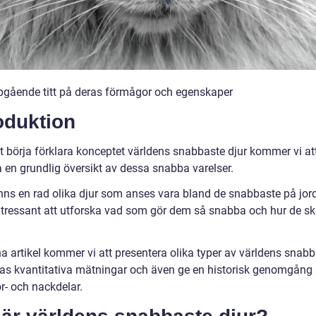
upgående titt på deras förmågor och egenskaper
oduktion
tt börja förklara konceptet världens snabbaste djur kommer vi at
a en grundlig översikt av dessa snabba varelser.
inns en rad olika djur som anses vara bland de snabbaste på jor
ntressant att utforska vad som gör dem så snabba och hur de skil
na artikel kommer vi att presentera olika typer av världens snab
eras kvantitativa mätningar och även ge en historisk genomgång
r- och nackdelar.