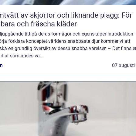
tvätt av skjortor och liknande plagg: För
lbara och fräscha kläder
djupgående titt på deras förmågor och egenskaper Introduktion 
örja förklara konceptet världens snabbaste djur kommer vi att
ska en grundlig översikt av dessa snabba varelser. – Det finns e
 djur som anses va...
n
07 augusti