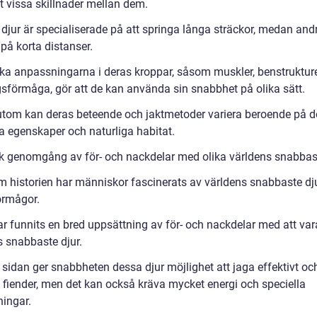
t vissa skillnader mellan dem.
 djur är specialiserade på att springa långa sträckor, medan and
på korta distanser.
ika anpassningarna i deras kroppar, såsom muskler, benstruktur
sförmåga, gör att de kan använda sin snabbhet på olika sätt.
tom kan deras beteende och jaktmetoder variera beroende på d
ka egenskaper och naturliga habitat.
sk genomgång av för- och nackdelar med olika världens snabbas
 historien har människor fascinerats av världens snabbaste dj
örmågor.
r funnits en bred uppsättning av för- och nackdelar med att vara
s snabbaste djur.
 sidan ger snabbheten dessa djur möjlighet att jaga effektivt oc
 fiender, men det kan också kräva mycket energi och speciella
ingar.