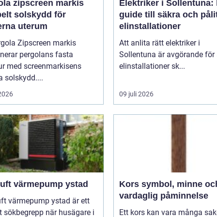
ola zipscreen markis
Elektriker i Sollentuna:
belt solskydd för
guide till säkra och påli
rna uterum
elinstallationer
rgola Zipscreen markis
Att anlita rätt elektriker i
nerar pergolans fasta
Sollentuna är avgörande för 
tur med screenmarkisens
elinstallationer sk...
 solskydd....
 2026
09 juli 2026
 luft värmepump ystad
Kors symbol, minne och
vardaglig påminnelse
uft värmepump ystad är ett
t sökbegrepp när husägare i
Ett kors kan vara många sak