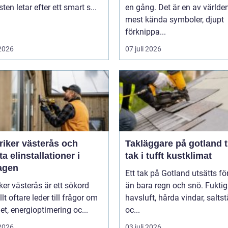
ten letar efter ett smart s...
en gång. Det är en av världe
mest kända symboler, djupt
förknippa...
 2026
07 juli 2026
riker västerås och
Takläggare på gotland tryggt
a elinstallationer i
tak i tufft kustklimat
agen
Ett tak på Gotland utsätts fö
iker västerås är ett sökord
än bara regn och snö. Fuktig
lt oftare leder till frågor om
havsluft, hårda vindar, salts
et, energioptimering oc...
oc...
 2026
03 juli 2026