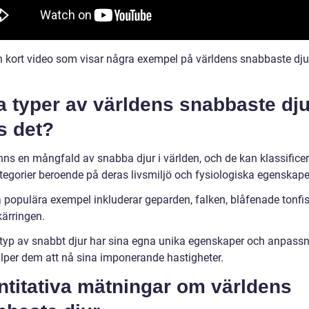
en kort video som visar några exempel på världens snabbaste djur
a typer av världens snabbaste dju
s det?
nns en mångfald av snabba djur i världen, och de kan klassificer
ategorier beroende på deras livsmiljö och fysiologiska egenskape
 populära exempel inkluderar geparden, falken, blåfenade tonfi
kärringen.
 typ av snabbt djur har sina egna unika egenskaper och anpass
lper dem att nå sina imponerande hastigheter.
ntitativa mätningar om världens