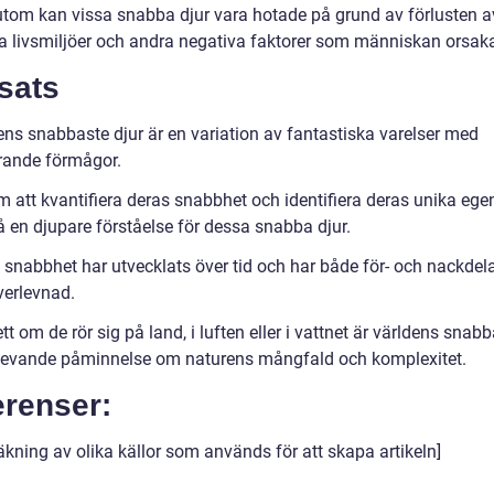
tom kan vissa snabba djur vara hotade på grund av förlusten a
ga livsmiljöer och andra negativa faktorer som människan orsaka
sats
ens snabbaste djur är en variation av fantastiska varelser med
ande förmågor.
 att kvantifiera deras snabbhet och identifiera deras unika eg
å en djupare förståelse för dessa snabba djur.
 snabbhet har utvecklats över tid och har både för- och nackdela
verlevnad.
t om de rör sig på land, i luften eller i vattnet är världens snab
 levande påminnelse om naturens mångfald och komplexitet.
erenser:
äkning av olika källor som används för att skapa artikeln]