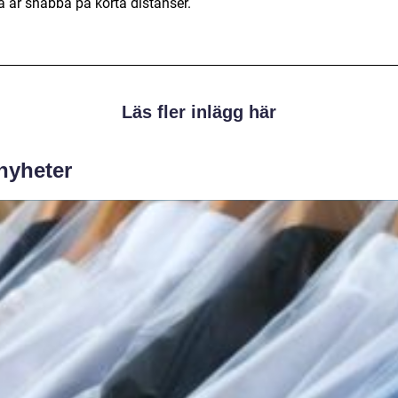
a är snabba på korta distanser.
Läs fler inlägg här
 nyheter