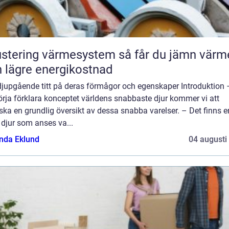
tering värmesystem så får du jämn värme
 lägre energikostnad
djupgående titt på deras förmågor och egenskaper Introduktion 
örja förklara konceptet världens snabbaste djur kommer vi att
ska en grundlig översikt av dessa snabba varelser. – Det finns e
 djur som anses va...
da Eklund
04 augusti