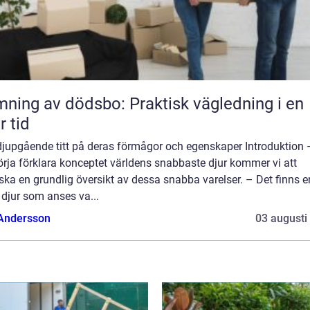
ning av dödsbo: Praktisk vägledning i en
r tid
djupgående titt på deras förmågor och egenskaper Introduktion 
örja förklara konceptet världens snabbaste djur kommer vi att
ska en grundlig översikt av dessa snabba varelser. – Det finns e
 djur som anses va...
 Andersson
03 augusti