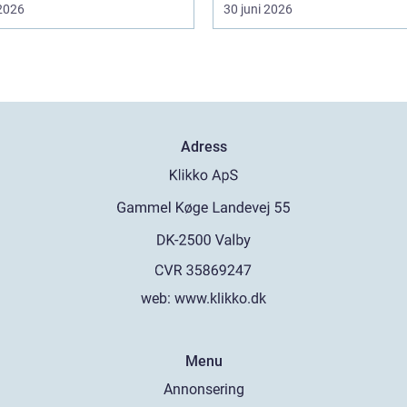
 2026
30 juni 2026
Adress
web:
www.klikko.dk
Menu
Annonsering