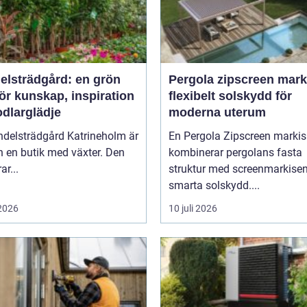
elsträdgård: en grön
Pergola zipscreen mark
ör kunskap, inspiration
flexibelt solskydd för
odlarglädje
moderna uterum
ndelsträdgård Katrineholm är
En Pergola Zipscreen markis
 en butik med växter. Den
kombinerar pergolans fasta
ar...
struktur med screenmarkise
smarta solskydd....
 2026
10 juli 2026