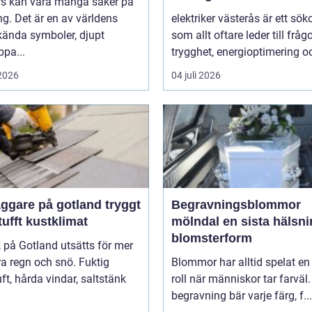
ors kan vara många saker på
g. Det är en av världens
elektriker västerås är ett sök
kända symboler, djupt
som allt oftare leder till frå
ppa...
trygghet, energioptimering oc
 2026
04 juli 2026
gare på gotland tryggt
Begravningsblommor
 tufft kustklimat
mölndal en sista hälsning i
blomsterform
k på Gotland utsätts för mer
a regn och snö. Fuktig
Blommor har alltid spelat en 
ft, hårda vindar, saltstänk
roll när människor tar farväl.
begravning bär varje färg, f...