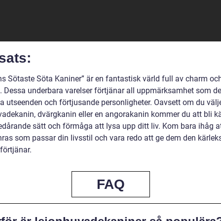
sats:
ns Sötaste Söta Kaniner” är en fantastisk värld full av charm oc
. Dessa underbara varelser förtjänar all uppmärksamhet som de 
ta utseenden och förtjusande personligheter. Oavsett om du välj
vadekanin, dvärgkanin eller en angorakanin kommer du att bli kä
dårande sätt och förmåga att lysa upp ditt liv. Kom bara ihåg at
ras som passar din livsstil och vara redo att ge dem den kärleks
förtjänar.
FAQ