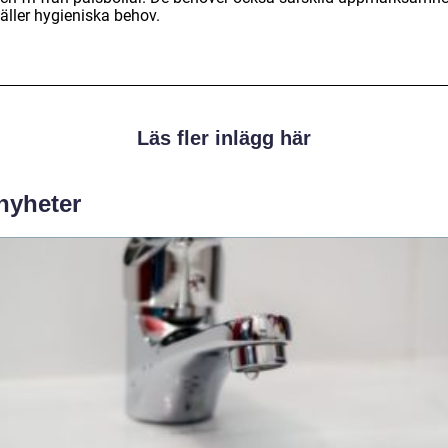
äller hygieniska behov.
Läs fler inlägg här
 nyheter