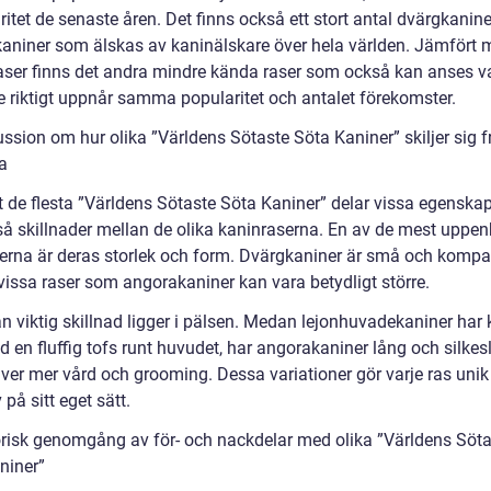
ritet de senaste åren. Det finns också ett stort antal dvärgkanin
aniner som älskas av kaninälskare över hela världen. Jämfört 
aser finns det andra mindre kända raser som också kan anses v
e riktigt uppnår samma popularitet och antalet förekomster.
ssion om hur olika ”Världens Sötaste Söta Kaniner” skiljer sig f
a
t de flesta ”Världens Sötaste Söta Kaniner” delar vissa egenskap
så skillnader mellan de olika kaninraserna. En av de mest uppe
derna är deras storlek och form. Dvärgkaniner är små och kompa
issa raser som angorakaniner kan vara betydligt större.
n viktig skillnad ligger i pälsen. Medan lejonhuvadekaniner har 
 en fluffig tofs runt huvudet, har angorakaniner lång och silkes
ver mer vård och grooming. Dessa variationer gör varje ras unik
v på sitt eget sätt.
orisk genomgång av för- och nackdelar med olika ”Världens Söt
niner”