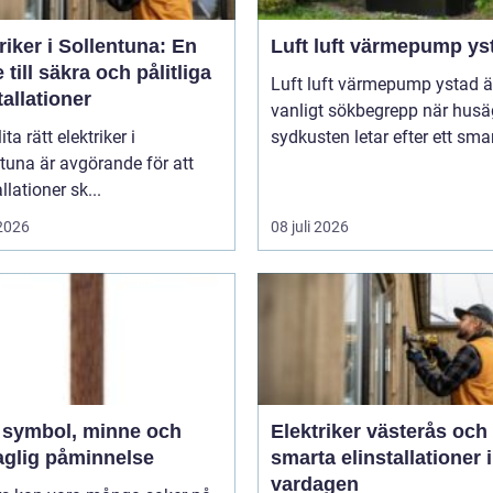
riker i Sollentuna: En
Luft luft värmepump ys
 till säkra och pålitliga
Luft luft värmepump ystad är
tallationer
vanligt sökbegrepp när husä
ita rätt elektriker i
sydkusten letar efter ett smart
tuna är avgörande för att
llationer sk...
 2026
08 juli 2026
h
Elektriker västerås och
aglig påminnelse
smarta elinstallationer i
vardagen