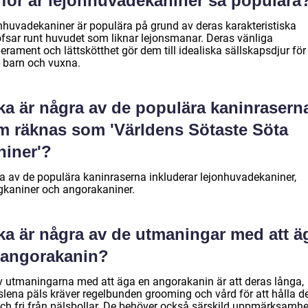
rför är lejonhuvadekaniner så populära
nhuvadekaniner är populära på grund av deras karakteristiska
ofsar runt huvudet som liknar lejonsmanar. Deras vänliga
rament och lättskötthet gör dem till idealiska sällskapsdjur för
 barn och vuxna.
ka är några av de populära kaninrasern
m räknas som 'Världens Sötaste Söta
niner'?
a av de populära kaninraserna inkluderar lejonhuvadekaniner,
gkaniner och angorakaniner.
lka är några av de utmaningar med att ä
 angorakanin?
v utmaningarna med att äga en angorakanin är att deras långa,
eslena päls kräver regelbunden grooming och vård för att hålla d
och fri från pälsbollar. De behöver också särskild uppmärksamhe