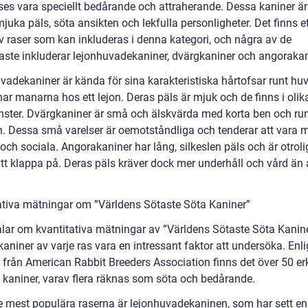
es vara speciellt bedårande och attraherande. Dessa kaniner ä
mjuka päls, söta ansikten och lekfulla personligheter. Det finns et
v raser som kan inkluderas i denna kategori, och några av de
aste inkluderar lejonhuvadekaniner, dvärgkaniner och angorakan
vadekaniner är kända för sina karakteristiska hårtofsar runt huv
ar manarna hos ett lejon. Deras päls är mjuk och de finns i olik
ster. Dvärgkaniner är små och älskvärda med korta ben och r
n. Dessa små varelser är oemotståndliga och tenderar att vara 
och sociala. Angorakaniner har lång, silkeslen päls och är otroli
tt klappa på. Deras päls kräver dock mer underhåll och vård än
ativa mätningar om ”Världens Sötaste Söta Kaniner”
talar om kvantitativa mätningar av ”Världens Sötaste Söta Kanin
kaniner av varje ras vara en intressant faktor att undersöka. Enli
ik från American Rabbit Breeders Association finns det över 50 e
v kaniner, varav flera räknas som söta och bedårande.
e mest populära raserna är lejonhuvadekaninen, som har sett en