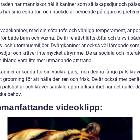
draden har människor hållit kaniner som sällskapsdjur och pälss
as har sina egna för- och nackdelar beroende på ägarens prefere
vadekaniner, med sin söta tofs och vänliga temperament, är po
för både barn och vuxna. De är relativt lättskötta och trivs i båd
- och utomhusmiljöer. Dvärgkaniner är också väl lämpade som
psdjur och kräver inte mycket utrymme. De är sociala och interak
 ibland vara lite mer utmanande att träna.
aniner är kända för sin vackra päls, men denna långa päls kräv
t grooming för att hålla den ren och frisk. De är också mer benä
a pälsbollar och kräver särskild uppmärksamhet när det gäller d
ska behov.
manfattande videoklipp: