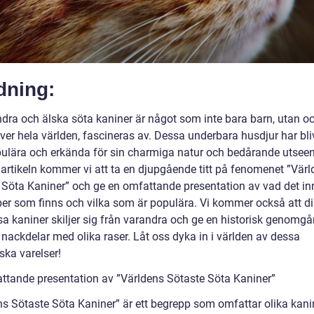
dning:
ndra och älska söta kaniner är något som inte bara barn, utan o
er hela världen, fascineras av. Dessa underbara husdjur har blivi
ulära och erkända för sin charmiga natur och bedårande utseen
 artikeln kommer vi att ta en djupgående titt på fenomenet ”Vär
 Söta Kaniner” och ge en omfattande presentation av vad det in
yper som finns och vilka som är populära. Vi kommer också att d
sa kaniner skiljer sig från varandra och ge en historisk genomg
 nackdelar med olika raser. Låt oss dyka in i världen av dessa
ska varelser!
ttande presentation av ”Världens Sötaste Söta Kaniner”
ns Sötaste Söta Kaniner” är ett begrepp som omfattar olika kani