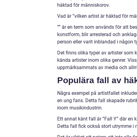
häktad för människorov.
Vad är ”vilken artist är häktad för m
”” är en term som används för att besk
konstform, blir arresterad och ankla
person eller varit inblandad i någon 
Det finns olika typer av artister so
kända artister inom olika genrer. Vi
uppmärksammats av media och allmän
Populära fall av häk
Några exempel på artistfallet inklude
en ung fans. Detta fall skapade rubri
inom musikindustrin.
Ett annat känt fall är ”Fall Y” där e
Detta fall fick också stort utrymme i 