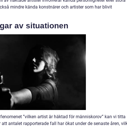
fall av häktade artister involverar kända personligheter eller stora
kså mindre kända konstnärer och artister som har blivit
gar av situationen
 fenomenet ”vilken artist är häktad för människorov” kan vi titta
r att antalet rapporterade fall har ökat under de senaste åren, vil