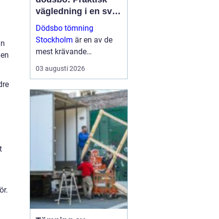
vägledning i en svår
tid
Dödsbo tömning
Stockholm
är en av de
an
mest krävande
 en
uppgifterna som många
03 augusti 2026
förr eller senare behöver
dre
hantera. Uppgiften är ...
t
ör.