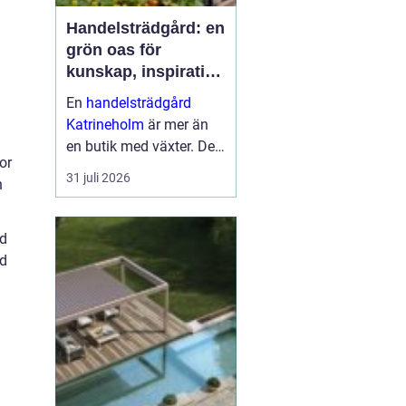
Handelsträdgård: en
grön oas för
kunskap, inspiration
och odlarglädje
En
handelsträdgård
Katrineholm
är mer än
en butik med växter. Den
or
fungerar som en
31 juli 2026
h
mötesplats för
människor som vill
skapa trivsel...
ed
nd