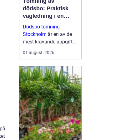
Tömning av
dödsbo: Praktisk
vägledning i en
känslig situation
Dödsbo tömning
Stockholm
är en av de
mest krävande uppgifter
som närstående kan
01 augusti 2026
ställas inför, både
känslom&au...
 på
ket