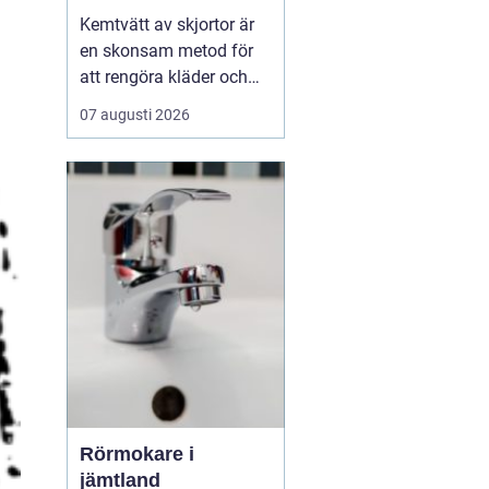
fräscha kläder
Kemtvätt av skjortor är
en skonsam metod för
att rengöra kläder och
textilier som inte tål
07 augusti 2026
vanlig vattentvätt.
Genom att använda
lösningsmedel i stället
för vatten bevaras färg,
form och k&...
Rörmokare i
jämtland