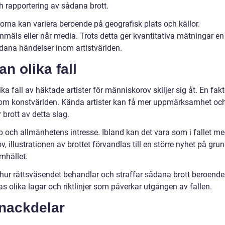
 rapportering av sådana brott.
rorna kan variera beroende på geografisk plats och källor.
nmäls eller når media. Trots detta ger kvantitativa mätningar en
dana händelser inom artistvärlden.
n olika fall
ika fall av häktade artister för människorov skiljer sig åt. En fakt
s inom konstvärlden. Kända artister kan få mer uppmärksamhet oc
brott av detta slag.
p och allmänhetens intresse. Ibland kan det vara som i fallet m
 illustrationen av brottet förvandlas till en större nyhet på gru
mhället.
 hur rättsväsendet behandlar och straffar sådana brott beroende
as olika lagar och riktlinjer som påverkar utgången av fallen.
 nackdelar