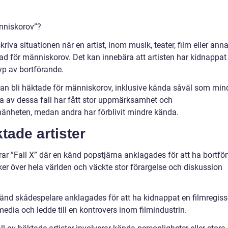
änniskorov”?
riva situationen när en artist, inom musik, teater, film eller ann
gad för människorov. Det kan innebära att artisten har kidnappat
typ av bortförande.
m kan bli häktade för människorov, inklusive kända såväl som min
ssa av dessa fall har fått stor uppmärksamhet och
heten, medan andra har förblivit mindre kända.
tade artister
rar ”Fall X” där en känd popstjärna anklagades för att ha bortför
ker över hela världen och väckte stor förargelse och diskussion
n känd skådespelare anklagades för att ha kidnappat en filmregiss
media och ledde till en kontrovers inom filmindustrin.