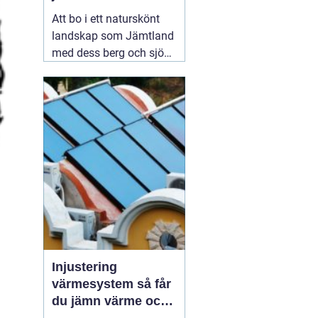
Att bo i ett naturskönt
landskap som Jämtland
med dess berg och sjöar
är en dröm för många.
Dock kan det kalla
klimatet och det
avlägsna läget innebära
utmaningar när det
kommer till vatten- och
värmeförsörjning,
05
augusti 2026
Injustering
värmesystem så får
du jämn värme och