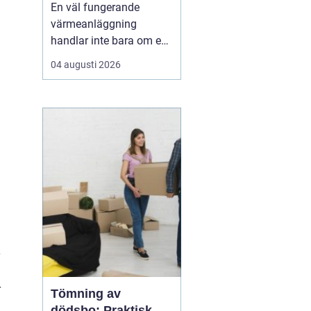
lägre energikostnad
En väl fungerande
värmeanläggning
handlar inte bara om en
modern panna eller
04 augusti 2026
värmepump. Utan rätt
balans i radiatorer, rör
och cirkulationspumpar
försvinner en stor del av
effekten på vägen.
Många fastighetsägare
märker det som kalla
hörn, överhettad...
r
Tömning av
dödsbo: Praktisk