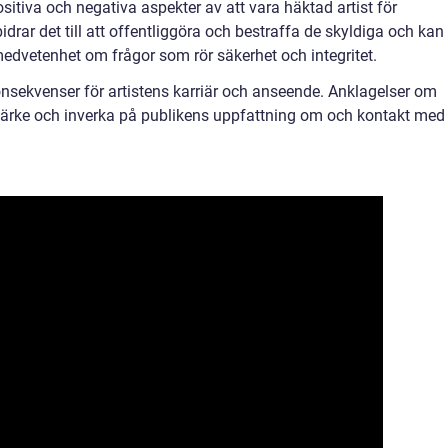
ositiva och negativa aspekter av att vara häktad artist för
drar det till att offentliggöra och bestraffa de skyldiga och kan
medvetenhet om frågor som rör säkerhet och integritet.
nsekvenser för artistens karriär och anseende. Anklagelser om
rke och inverka på publikens uppfattning om och kontakt med