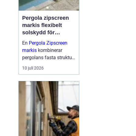
Pergola zipscreen
markis flexibelt
solskydd för
moderna uterum
En
Pergola Zipscreen
markis
kombinerar
pergolans fasta struktur
med screenmarkisens
10 juli 2026
smarta solskydd.
Resultatet blir ett uterum
som går att använda
större delen av året, med
bra skydd mot sol, vind
och reg...