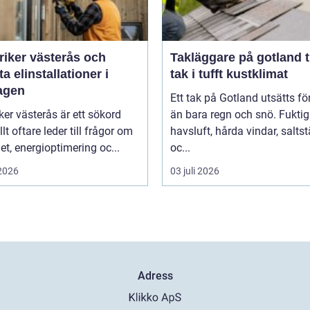
riker västerås och
Takläggare på gotland tryggt
a elinstallationer i
tak i tufft kustklimat
agen
Ett tak på Gotland utsätts fö
iker västerås är ett sökord
än bara regn och snö. Fuktig
lt oftare leder till frågor om
havsluft, hårda vindar, salts
et, energioptimering oc...
oc...
 2026
03 juli 2026
Adress