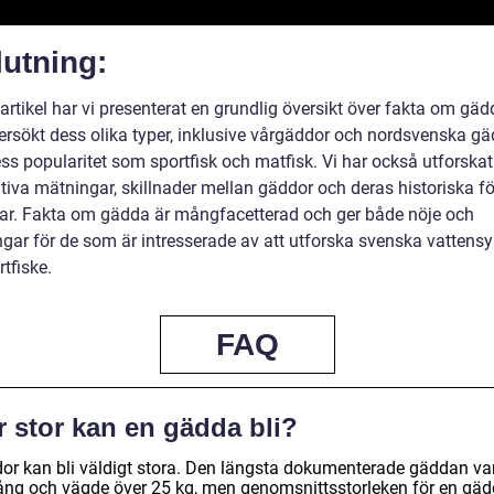
utning:
artikel har vi presenterat en grundlig översikt över fakta om gäd
ersökt dess olika typer, inklusive vårgäddor och nordsvenska gä
ss popularitet som sportfisk och matfisk. Vi har också utforskat
tiva mätningar, skillnader mellan gäddor och deras historiska fö
ar. Fakta om gädda är mångfacetterad och ger både nöje och
gar för de som är intresserade av att utforska svenska vattens
tfiske.
FAQ
r stor kan en gädda bli?
or kan bli väldigt stora. Den längsta dokumenterade gäddan va
ång och vägde över 25 kg, men genomsnittsstorleken för en gäd