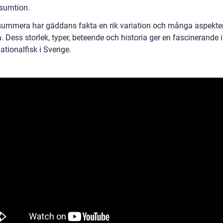
sumtion.
 summera har gäddans fakta en rik variation och många aspekter
. Dess storlek, typer, beteende och historia ger en fascinerande i
tionalfisk i Sverige.