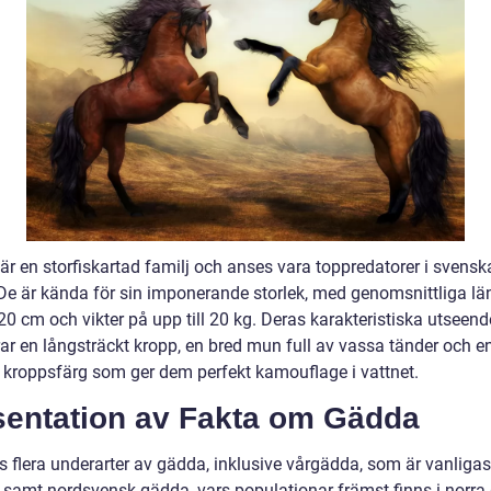
är en storfiskartad familj och anses vara toppredatorer i svensk
 De är kända för sin imponerande storlek, med genomsnittliga lä
0 cm och vikter på upp till 20 kg. Deras karakteristiska utseend
rar en långsträckt kropp, en bred mun full av vassa tänder och e
 kroppsfärg som ger dem perfekt kamouflage i vattnet.
sentation av Fakta om Gädda
s flera underarter av gädda, inklusive vårgädda, som är vanligast
, samt nordsvensk gädda, vars populationar främst finns i norra