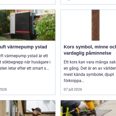
 luft värmepump ystad
Kors symbol, minne och
vardaglig påminnelse
uft värmepump ystad är ett
t sökbegrepp när husägare i
Ett kors kan vara många sak
ten letar efter ett smart s...
en gång. Det är en av världe
mest kända symboler, djupt
förknippa...
 2026
07 juli 2026