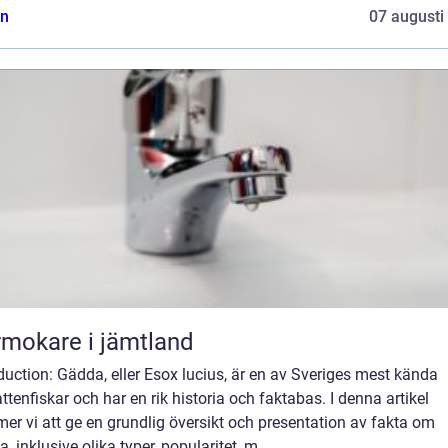
n
07 augusti
mokare i jämtland
duction: Gädda, eller Esox lucius, är en av Sveriges mest kända
ttenfiskar och har en rik historia och faktabas. I denna artikel
r vi att ge en grundlig översikt och presentation av fakta om
, inklusive olika typer, popularitet, m...