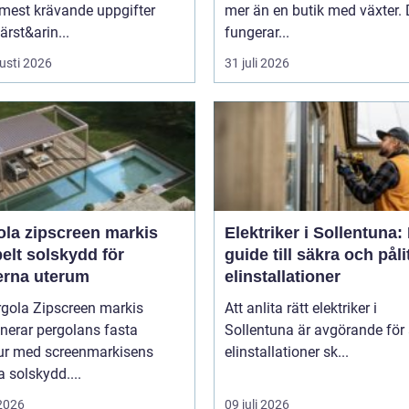
 mest krävande uppgifter
mer än en butik med växter.
rst&arin...
fungerar...
usti 2026
31 juli 2026
ola zipscreen markis
Elektriker i Sollentuna:
belt solskydd för
guide till säkra och påli
rna uterum
elinstallationer
rgola Zipscreen markis
Att anlita rätt elektriker i
nerar pergolans fasta
Sollentuna är avgörande för 
tur med screenmarkisens
elinstallationer sk...
 solskydd....
 2026
09 juli 2026