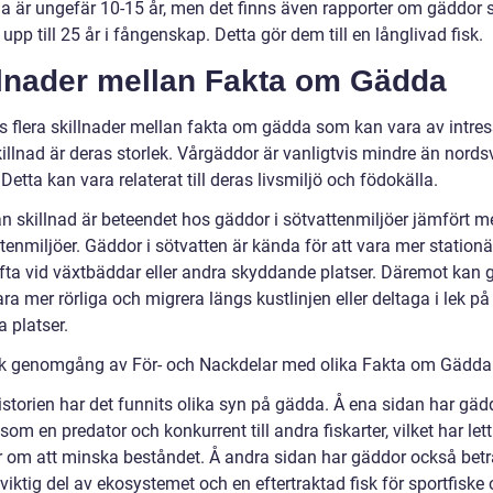
a är ungefär 10-15 år, men det finns även rapporter om gäddor
 upp till 25 år i fångenskap. Detta gör dem till en långlivad fisk.
llnader mellan Fakta om Gädda
ns flera skillnader mellan fakta om gädda som kan vara av intres
killnad är deras storlek. Vårgäddor är vanligtvis mindre än nord
Detta kan vara relaterat till deras livsmiljö och födokälla.
n skillnad är beteendet hos gäddor i sötvattenmiljöer jämfört m
tenmiljöer. Gäddor i sötvatten är kända för att vara mer station
ofta vid växtbäddar eller andra skyddande platser. Däremot kan 
ra mer rörliga och migrera längs kustlinjen eller deltaga i lek på
a platser.
sk genomgång av För- och Nackdelar med olika Fakta om Gädda
istorien har det funnits olika syn på gädda. Å ena sidan har gäd
som en predator och konkurrent till andra fiskarter, vilket har lett 
r om att minska beståndet. Å andra sidan har gäddor också betr
iktig del av ekosystemet och en eftertraktad fisk för sportfiske