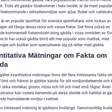
et. Trots att gäddor förekommer i hela landet, är de mest populä
 förekommande i sötvattenmiljöer som sjöar, floder och vattendr
är en populär sportfisk för svenska sportfiskare, som lockas av
gen att fånga dessa stora och vassa fiskar. Det finns också en
de kommersiell fiskeindustri kring gädda i vissa områden av Sve
re år har också gädda blivit allt mer populär som matfisk, med
anger och butiker som specialiserar sig på rätter med gädda.
ntitativa Mätningar om Fakta om
da
gäller kvantitativa mätningar finns det flera intressanta fakta o
Först och främst är gäddor kända för sitt rovdjursbeteende och 
v olika storlekar, grodor, möss och till och med små fåglar. Äve
atvanor kan variera beroende på deras storlek och habitat är g
nde framstående rovdjur i vattnet.
n intressant mätning är gäddans livslängd. Genomsnittlig livsl