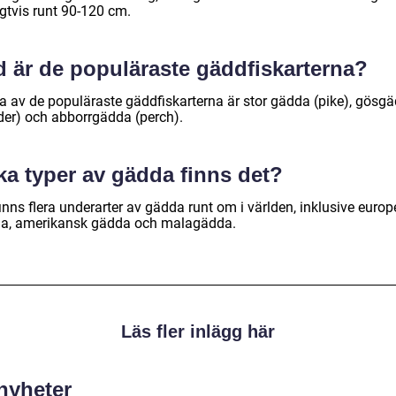
igtvis runt 90-120 cm.
d är de populäraste gäddfiskarterna?
a av de populäraste gäddfiskarterna är stor gädda (pike), gösg
der) och abborrgädda (perch).
ka typer av gädda finns det?
inns flera underarter av gädda runt om i världen, inklusive europ
a, amerikansk gädda och malagädda.
Läs fler inlägg här
 nyheter