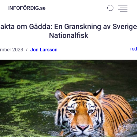
INFOFÖRDIG.
se
akta om Gädda: En Granskning av Sverig
Nationalfisk
red
ember 2023
Jon Larsson