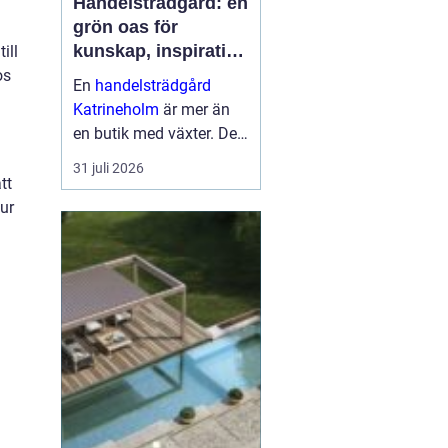
Handelsträdgård: en
grön oas för
kunskap, inspiration
ill
och odlarglädje
os
En
handelsträdgård
Katrineholm
är mer än
en butik med växter. Den
fungerar som en
31 juli 2026
mötesplats för
tt
människor som vill
ur
skapa trivsel...