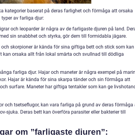
lika kategorier baserat på deras farlighet och förmåga att orsaka
typer av farliga djur:
tigrar och leoparder är några av de farligaste djuren på land. Der
med sin snabbhet och styrka, gör dem till formidabla jägare.
ar och skorpioner är kända för sina giftiga bett och stick som kan
 kan orsaka allt från lokal smärta och svullnad till dödliga
 många farliga djur. Hajar och maneter är några exempel på mari
kor. Hajar är kända för sina skarpa tänder och sin förmåga att
och surfare. Maneter har giftiga tentakler som kan ge livshotan
or och tsetseflugor, kan vara farliga på grund av deras förmåga 
-sjuka. Deras bett kan överföra parasiter eller bakterier till
gar om ”farligaste djuren”: