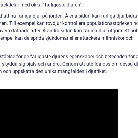
ackdelar med olika ”farligaste djuren”:
att ha farliga djur på jorden. Å ena sidan kan farliga djur bidra t
men. Till exempel kan rovdjur kontrollera populationsstorleken h
v växtätande arter. Å andra sidan kan farliga djur utgöra ett hot
xempel kan de sprida sjukdomar eller attackera människor och
örståelse för de farligaste djurens egenskaper och beteenden för a
h skydda sig själv och andra. Genom att utbilda oss om dessa dj
en och uppskatta den unika mångfalden i djurriket.