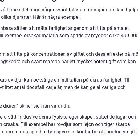
 svårt, men det finns några kvantitativa mätningar som kan hjälp
olika djurarter. Här är några exempel:
nbara sätten att mäta farlighet är genom att titta på antalet
Till exempel orsakar malaria som sprids av myggor cirka 400 00
om att titta på koncentrationen av giftet och dess effekter på m
kungskobra och svart mamba har ett mycket potent gift som kan
s av djur kan också ge en indikation på deras farlighet. Till
t litet antal dödsfall varje år, men de kan ge allvarliga och
 djuren” skiljer sig från varandra:
flera sätt, inklusive deras fysiska egenskaper, sättet de jagar och
n orsaka. Till exempel har rovdjur som lejon och tiger skarpa
m ormar och spindlar har speciella körtlar för att producera gift.