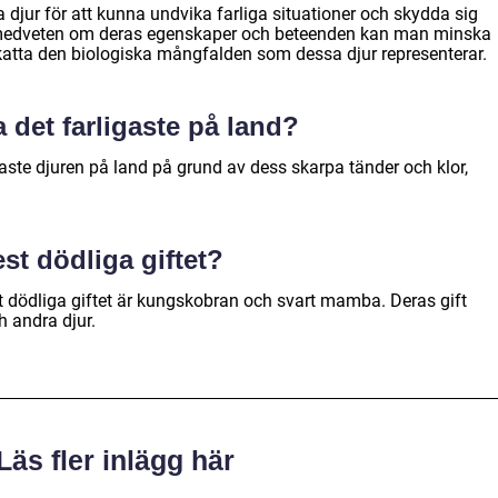
iga djur för att kunna undvika farliga situationer och skydda sig
 medveten om deras egenskaper och beteenden kan man minska
katta den biologiska mångfalden som dessa djur representerar.
a det farligaste på land?
gaste djuren på land på grund av dess skarpa tänder och klor,
est dödliga giftet?
 dödliga giftet är kungskobran och svart mamba. Deras gift
h andra djur.
Läs fler inlägg här