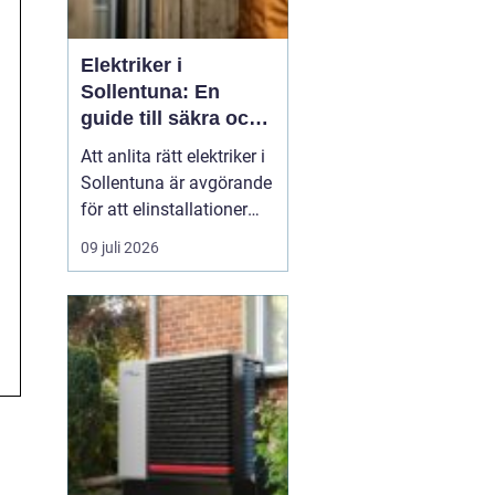
Elektriker i
Sollentuna: En
guide till säkra och
pålitliga
Att anlita rätt elektriker i
elinstallationer
Sollentuna är avgörande
för att elinstallationer
ska fungera säkert,
09 juli 2026
effektivt och enligt
gällande regelverk.
Oavsett om det gäller ett
mindre arbete i hemmet
eller ett mer omfattande
pr...