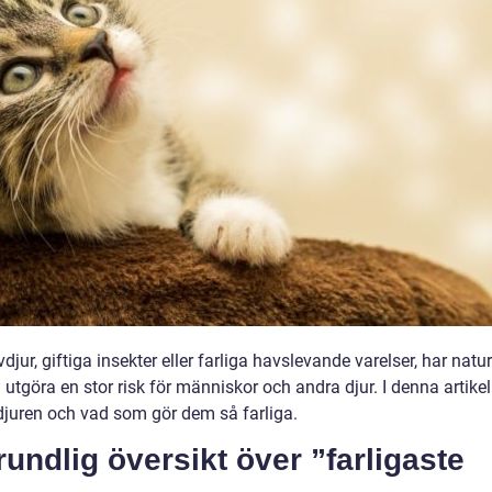
ur, giftiga insekter eller farliga havslevande varelser, har natu
tgöra en stor risk för människor och andra djur. I denna artikel
 djuren och vad som gör dem så farliga.
undlig översikt över ”farligaste