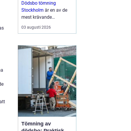
tid
Dödsbo tömning
Stockholm
är en av de
mest krävande
uppgifterna som många
03 augusti 2026
as
förr eller senare behöver
hantera. Uppgiften är ...
na
de
att
Tömning av
dödsbo: Praktisk