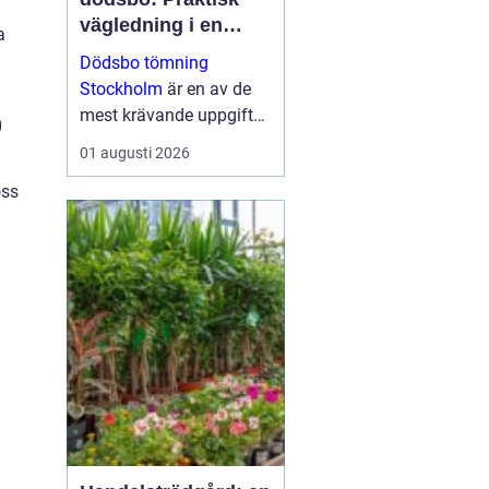
vägledning i en
a
känslig situation
Dödsbo tömning
Stockholm
är en av de
mest krävande uppgifter
0
som närstående kan
01 augusti 2026
ställas inför, både
öss
känslom&au...