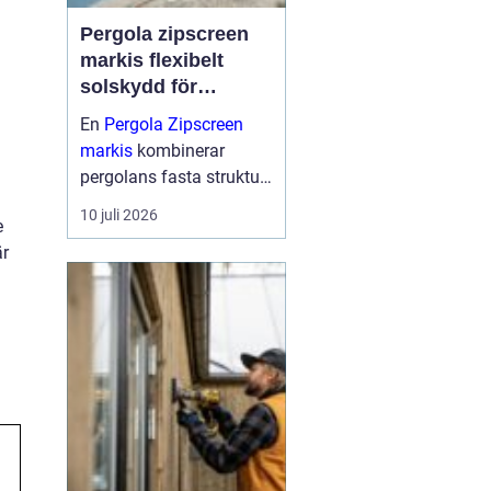
Pergola zipscreen
markis flexibelt
solskydd för
moderna uterum
En
Pergola Zipscreen
markis
kombinerar
pergolans fasta struktur
med screenmarkisens
10 juli 2026
e
smarta solskydd.
är
Resultatet blir ett uterum
som går att använda
större delen av året, med
bra skydd mot sol, vind
och reg...