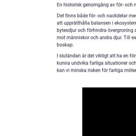
En historisk genomgång av för- och n
Det finns både för- och nackdelar med 
att upprätthålla balansen i ekosyste
bytesdjur och förhindra övergroning a
mot människor och andra djur. Till e
boskap.
I slutändan är det viktigt att ha en f
kunna undvika farliga situationer oc
kan vi minska risken för farliga möt