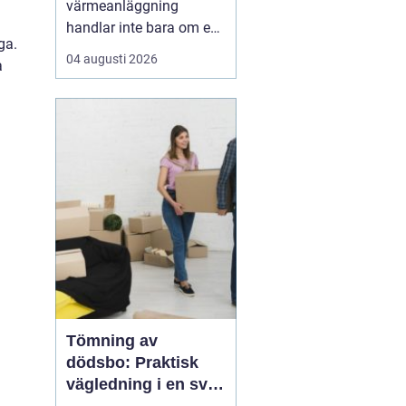
värmeanläggning
handlar inte bara om en
ga.
modern panna eller
04 augusti 2026
a
värmepump. Utan rätt
balans i radiatorer, rör
och cirkulationspumpar
försvinner en stor del av
effekten på vägen.
Många fastighetsägare
märker det som kalla
hörn, överhettad...
Tömning av
dödsbo: Praktisk
vägledning i en svår