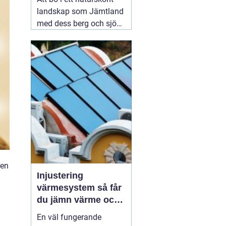
landskap som Jämtland
med dess berg och sjöar
är en dröm för många.
Dock kan det kalla
klimatet och det
avlägsna läget innebära
utmaningar när det
kommer till vatten- och
värmeförsörjning,
05
augusti 2026
ren
Injustering
värmesystem så får
du jämn värme och
lägre energikostnad
En väl fungerande