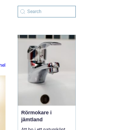
nel
Rörmokare i
jämtland
Att bo i ett naturskönt