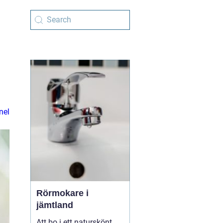
nel
Rörmokare i
jämtland
Att bo i ett naturskönt