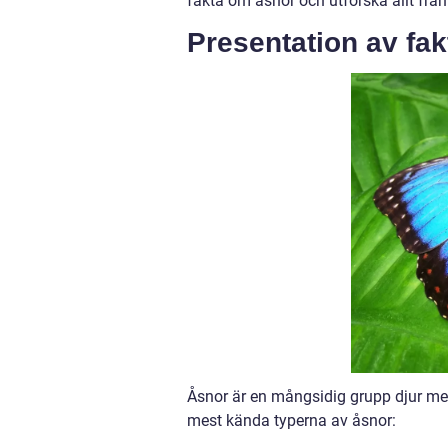
fakta om åsnor och utforska allt från 
Presentation av fa
Åsnor är en mångsidig grupp djur med
mest kända typerna av åsnor: