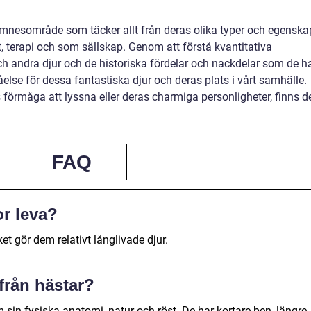
mnesområde som täcker allt från deras olika typer och egenska
, terapi och som sällskap. Genom att förstå kvantitativa
ch andra djur och de historiska fördelar och nackdelar som de h
åelse för dessa fantastiska djur och deras plats i vårt samhälle.
 förmåga att lyssna eller deras charmiga personligheter, finns d
FAQ
or leva?
ket gör dem relativt långlivade djur.
 från hästar?
m sin fysiska anatomi, natur och röst. De har kortare ben, längre