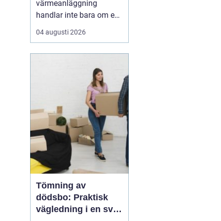
värmeanläggning
handlar inte bara om en
modern panna eller
04 augusti 2026
värmepump. Utan rätt
balans i radiatorer, rör
och cirkulationspumpar
försvinner en stor del av
effekten på vägen.
Många fastighetsägare
märker det som kalla
hörn, överhettad...
Tömning av
dödsbo: Praktisk
vägledning i en svår