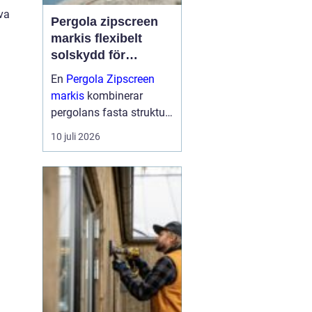
iva
Pergola zipscreen
markis flexibelt
solskydd för
moderna uterum
En
Pergola Zipscreen
markis
kombinerar
pergolans fasta struktur
med screenmarkisens
10 juli 2026
smarta solskydd.
Resultatet blir ett uterum
som går att använda
större delen av året, med
bra skydd mot sol, vind
och reg...