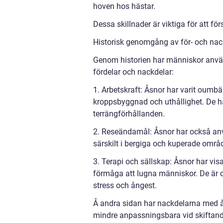
hoven hos hästar.
Dessa skillnader är viktiga för att f
Historisk genomgång av för- och nac
Genom historien har människor använt
fördelar och nackdelar:
1. Arbetskraft: Åsnor har varit oumbä
kroppsbyggnad och uthållighet. De ha
terrängförhållanden.
2. Reseändamål: Åsnor har också anv
särskilt i bergiga och kuperade områd
3. Terapi och sällskap: Åsnor har visa
förmåga att lugna människor. De är o
stress och ångest.
Å andra sidan har nackdelarna med ås
mindre anpassningsbara vid skiftande