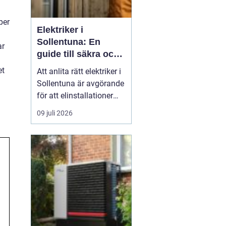
per
Elektriker i
Sollentuna: En
ar
guide till säkra och
pålitliga
et
Att anlita rätt elektriker i
elinstallationer
Sollentuna är avgörande
för att elinstallationer
ska fungera säkert,
09 juli 2026
effektivt och enligt
gällande regelverk.
Oavsett om det gäller ett
mindre arbete i hemmet
eller ett mer omfattande
pr...