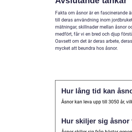
Avslutande tankar
Fakta om åsnor är en fascinerande ä
till deras användning inom jordbruket
mätningar, skillnader mellan åsnor o
medfört, får vi en bred och djup först
Oavsett om det är deras arbete, deras
mycket att beundra hos åsnor.
Hur lång tid kan åsn
Åsnor kan leva upp till 3050 år, vil
Hur skiljer sig åsnor
Åsnor skiljer sig från hästar geno