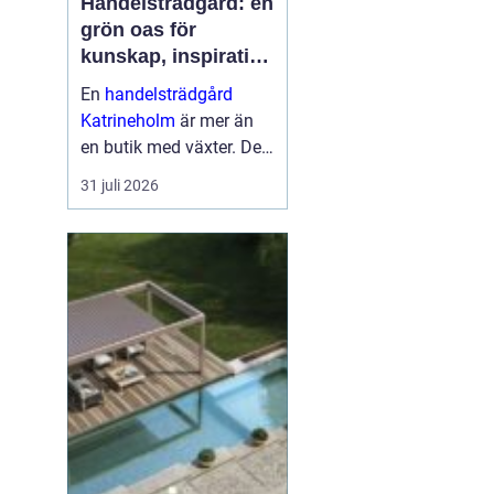
Handelsträdgård: en
grön oas för
kunskap, inspiration
och odlarglädje
En
handelsträdgård
Katrineholm
är mer än
en butik med växter. Den
fungerar som en
31 juli 2026
a
mötesplats för
människor som vill
skapa trivsel...