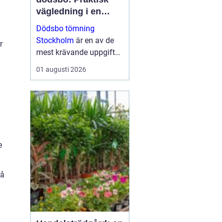
vägledning i en
känslig situation
Dödsbo tömning
Stockholm
är en av de
r
mest krävande uppgifter
som närstående kan
01 augusti 2026
ställas inför, både
känslom&au...
e
så