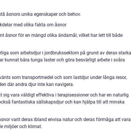
örstå åsnors unika egenskaper och behov.
kdelar med olika fakta om åsnor
 åsnor för en mängd olika ändamål, vilket har lett till både
rliga som arbetsdjur i jordbrukssektorn på grund av deras stark
r kunnat bära tunga laster och göra besvärligt arbete i svåra
änts som transportmedel och som lastdjur under långa resor,
en där andra djur inte kan navigera.
t sig vara väldigt effektiva i terapisessioner och har en naturlig
ckså fantastiska sällskapsdjur och kan hjälpa till att minska
nor varit deras ibland envisa natur och deras förmåga att vara
 miljöer och klimat.