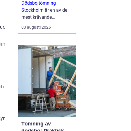
tid
Dödsbo tömning
Stockholm
är en av de
mest krävande
uppgifterna som många
ur.
03 augusti 2026
förr eller senare behöver
hantera. Uppgiften är ...
llt
ch
syn
Tömning av
dödsbo: Praktisk