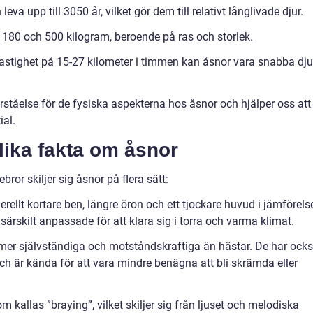
eva upp till 3050 år, vilket gör dem till relativt långlivade djur.
n 180 och 500 kilogram, beroende på ras och storlek.
astighet på 15-27 kilometer i timmen kan åsnor vara snabba dju
rståelse för de fysiska aspekterna hos åsnor och hjälper oss att
ial.
lika fakta om åsnor
bror skiljer sig åsnor på flera sätt:
rellt kortare ben, längre öron och ett tjockare huvud i jämförels
rskilt anpassade för att klara sig i torra och varma klimat.
a mer självständiga och motståndskraftiga än hästar. De har ock
och är kända för att vara mindre benägna att bli skrämda eller
m kallas ”braying”, vilket skiljer sig från ljuset och melodiska