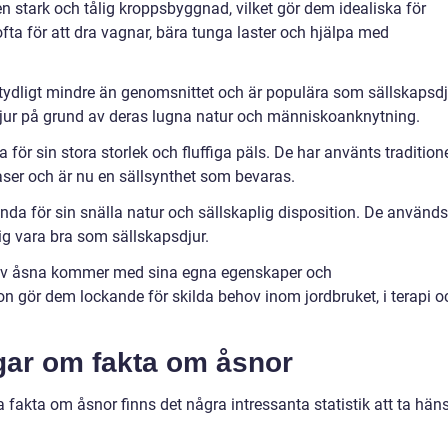
n stark och tålig kroppsbyggnad, vilket gör dem idealiska för
fta för att dra vagnar, bära tunga laster och hjälpa med
tydligt mindre än genomsnittet och är populära som sällskapsdj
jur på grund av deras lugna natur och människoanknytning.
för sin stora storlek och fluffiga päls. De har använts traditione
raser och är nu en sällsynthet som bevaras.
nda för sin snälla natur och sällskaplig disposition. De används
sig vara bra som sällskapsdjur.
typ av åsna kommer med sina egna egenskaper och
 gör dem lockande för skilda behov inom jordbruket, i terapi o
gar om fakta om åsnor
a fakta om åsnor finns det några intressanta statistik att ta hän