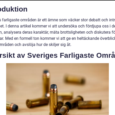
oduktion
s farligaste områden är ett ämne som väcker stor debatt och intr
et. I denna artikel kommer vi att undersöka och fördjupa oss i 
, analysera deras karaktär, mäta brottsligheten och diskutera fö
ar. Med en formell ton kommer vi att ge en heltäckande överblic
råden och avslöja hur de skiljer sig åt.
rsikt av Sveriges Farligaste Omr