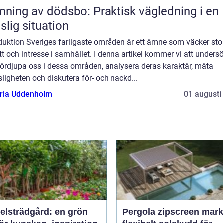
ning av dödsbo: Praktisk vägledning i en
slig situation
duktion Sveriges farligaste områden är ett ämne som väcker sto
t och intresse i samhället. I denna artikel kommer vi att unders
fördjupa oss i dessa områden, analysera deras karaktär, mäta
sligheten och diskutera för- och nackd...
oria Uddenholm
01 augusti
elsträdgård: en grön
Pergola zipscreen mark