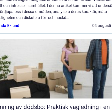
t och intresse i samhället. I denna artikel kommer vi att unders
fördjupa oss i dessa områden, analysera deras karaktär, mäta
sligheten och diskutera för- och nackd...
da Eklund
04 augusti
ning av dödsbo: Praktisk vägledning i en