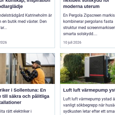
ör kunskap, inspiration
flexibelt solskydd för
odlarglädje
moderna uterum
ndelsträdgård Katrineholm är
En Pergola Zipscreen markis
 en butik med växter. Den
kombinerar pergolans fasta
ar...
struktur med screenmarkise
smarta solskydd....
 2026
10 juli 2026
riker i Sollentuna: En
Luft luft värmepump ys
 till säkra och pålitliga
Luft luft värmepump ystad är
tallationer
vanligt sökbegrepp när husä
ita rätt elektriker i
sydkusten letar efter ett smart