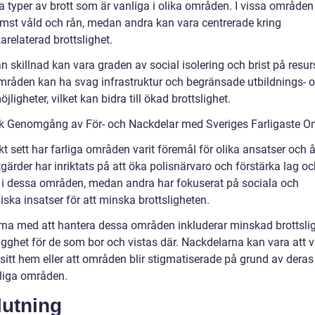
a typer av brott som är vanliga i olika områden. I vissa områden
ämst våld och rån, medan andra kan vara centrerade kring
arelaterad brottslighet.
 skillnad kan vara graden av social isolering och brist på resur
mråden kan ha svag infrastruktur och begränsade utbildnings- 
jligheter, vilket kan bidra till ökad brottslighet.
sk Genomgång av För- och Nackdelar med Sveriges Farligaste 
kt sett har farliga områden varit föremål för olika ansatser och å
gärder har inriktats på att öka polisnärvaro och förstärka lag o
 i dessa områden, medan andra har fokuserat på sociala och
ska insatser för att minska brottsligheten.
rna med att hantera dessa områden inkluderar minskad brottsli
ygghet för de som bor och vistas där. Nackdelarna kan vara att v
 sitt hem eller att områden blir stigmatiserade på grund av deras
liga områden.
lutning