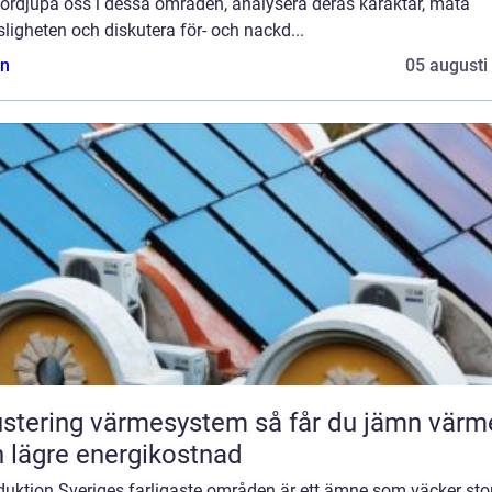
fördjupa oss i dessa områden, analysera deras karaktär, mäta
sligheten och diskutera för- och nackd...
n
05 augusti
tering värmesystem så får du jämn värme
 lägre energikostnad
duktion Sveriges farligaste områden är ett ämne som väcker sto