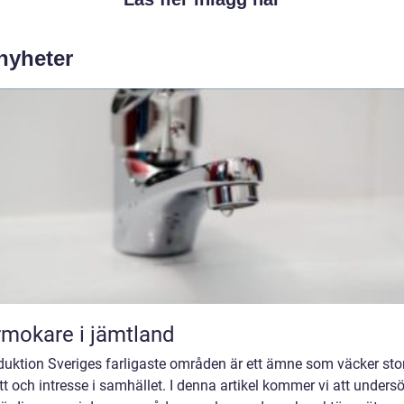
 nyheter
mokare i jämtland
duktion Sveriges farligaste områden är ett ämne som väcker sto
t och intresse i samhället. I denna artikel kommer vi att unders