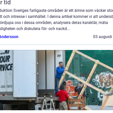
r tid
duktion Sveriges farligaste områden är ett ämne som väcker sto
t och intresse i samhället. I denna artikel kommer vi att unders
fördjupa oss i dessa områden, analysera deras karaktär, mäta
sligheten och diskutera för- och nackd...
 Andersson
03 augusti