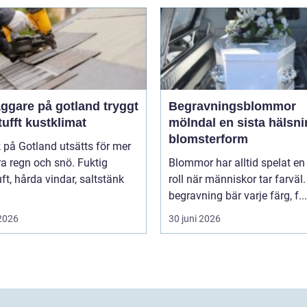
gare på gotland tryggt
Begravningsblommor
 tufft kustklimat
mölndal en sista hälsning i
blomsterform
k på Gotland utsätts för mer
a regn och snö. Fuktig
Blommor har alltid spelat en 
ft, hårda vindar, saltstänk
roll när människor tar farväl.
begravning bär varje färg, f...
 2026
30 juni 2026