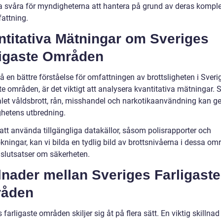
a svåra för myndigheterna att hantera på grund av deras komple
attning.
ntitativa Mätningar om Sveriges
ligaste Områden
få en bättre förståelse för omfattningen av brottsligheten i Sveri
te områden, är det viktigt att analysera kvantitativa mätningar. S
let våldsbrott, rån, misshandel och narkotikaanvändning kan ge 
ghetens utbredning.
tt använda tillgängliga datakällor, såsom polisrapporter och
ningar, kan vi bilda en tydlig bild av brottsnivåerna i dessa om
 slutsatser om säkerheten.
lnader mellan Sveriges Farligaste
åden
 farligaste områden skiljer sig åt på flera sätt. En viktig skillnad