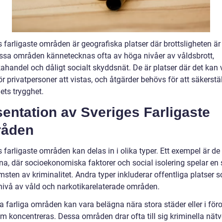
 farligaste områden är geografiska platser där brottsligheten är 
ssa områden kännetecknas ofta av höga nivåer av våldsbrott,
ahandel och dåligt socialt skyddsnät. De är platser där det kan 
för privatpersoner att vistas, och åtgärder behövs för att säkerstä
ets trygghet.
entation av Sveriges Farligaste
åden
 farligaste områden kan delas in i olika typer. Ett exempel är de
a, där socioekonomiska faktorer och social isolering spelar en s
sten av kriminalitet. Andra typer inkluderar offentliga platser s
nivå av våld och narkotikarelaterade områden.
 farliga områden kan vara belägna nära stora städer eller i föro
om koncentreras. Dessa områden drar ofta till sig kriminella nät