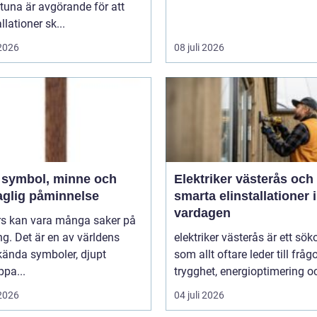
tuna är avgörande för att
llationer sk...
 2026
08 juli 2026
h
Elektriker västerås och
aglig påminnelse
smarta elinstallationer i
vardagen
ors kan vara många saker på
g. Det är en av världens
elektriker västerås är ett sök
kända symboler, djupt
som allt oftare leder till frå
ppa...
trygghet, energioptimering oc
 2026
04 juli 2026